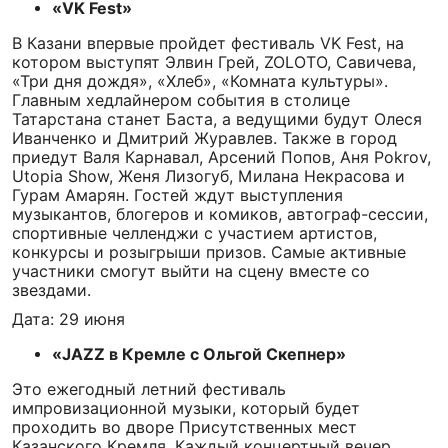
«VK Fest»
В Казани впервые пройдет фестиваль VK Fest, на
котором выступят Элвин Грей, ZOLOTO, Савичева,
«Три дня дождя», «Хлеб», «Комната культуры».
Главным хедлайнером события в столице
Татарстана станет Баста, а ведущими будут Олеся
Иванченко и Дмитрий Журавлев. Также в город
приедут Валя Карнавал, Арсений Попов, Аня Pokrov,
Utopia Show, Женя Лизогуб, Милана Некрасова и
Гурам Амарян. Гостей ждут выступления
музыкантов, блогеров и комиков, автограф-сессии,
спортивные челленджи с участием артистов,
конкурсы и розыгрыши призов. Самые активные
участники смогут выйти на сцену вместе со
звездами.
Дата: 29 июня
«JAZZ в Кремле с Ольгой Скепнер»
Это ежегодный летний фестиваль
импровизационной музыки, который будет
проходить во дворе Присутственных мест
Казанского Кремля. Каждый концертный вечер