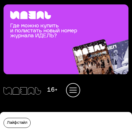
16+
Лайфстайл