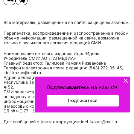
Все материалы, размещенные на сайте, защищены законом.
Перепечатка, воспроизведение и распространение в любом
объеме информации, размещенной на сайте, возможна
только с письменного согласия редакций СМИ.
Наименование сетевого издания: Идел-Идель
Учредитель СМИ: АО «ТАТМЕДИА»
Главный редактор: Галимова Рамзия Ризвановна
Телефон и электронная почта редакции: (843) 222-05-45,
idel-kazan@mail.ru
Адрес редакции: 420066, Российская Федерация,
Республика Татарстан, г. Казань, ул. Декабристов, д. 2, а/
я-52.
Подписывайтесь на наш VK
СМИ зарегистрировано Федеральной службой
по надзору в сфере связи,
Подписаться
информационных технологий
и массовых коммуникаций (Роскомнадзор)
ЭЛ № ФС 77 - 89431 от 14.05.2025
Для сообщений о фактах коррупции: idel-kazan@mail.ru