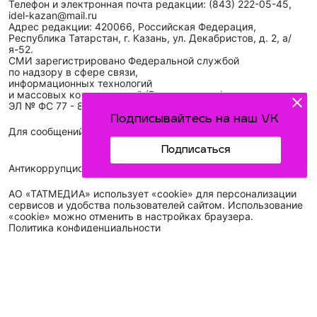
Телефон и электронная почта редакции: (843) 222-05-45,
idel-kazan@mail.ru
Адрес редакции: 420066, Российская Федерация,
Республика Татарстан, г. Казань, ул. Декабристов, д. 2, а/
я-52.
СМИ зарегистрировано Федеральной службой
по надзору в сфере связи,
информационных технологий
и массовых коммуникаций (Роскомнадзор)
ЭЛ № ФС 77 - 89431 от 14.05.2025
Подписывайтесь на наш VK
Для сообщений о фактах коррупции: idel-kazan@mail.ru
Подписаться
Антикоррупционная политика
АО «ТАТМЕДИА» использует «cookie»
для персонализации
сервисов и удобства пользователей сайтом. Использование
«cookie» можно отменить в настройках браузера.
Политика конфиденциальности
Телефон АО «ТАТМЕДИА»:
(843) 222 09 84
16+