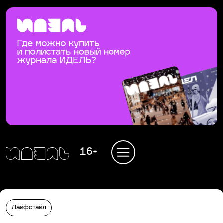
16+
Лайфстайл