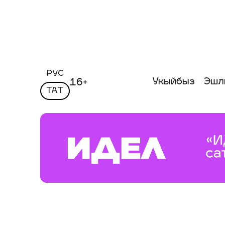
РУС
Укыйбыз
Эшл
16+
ТАТ