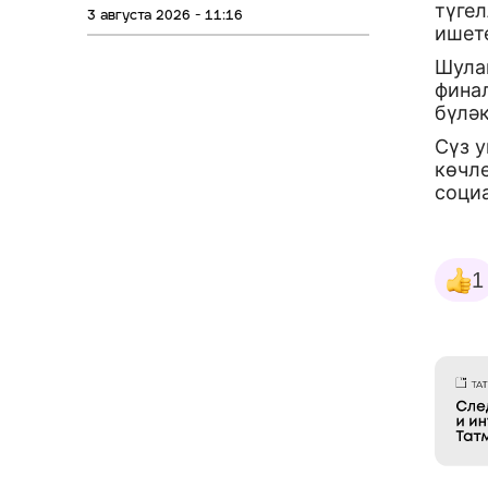
түгел
3 августа 2026 - 11:16
ишете
Шулай
финал
бүләк
Сүз 
көчл
социа
1