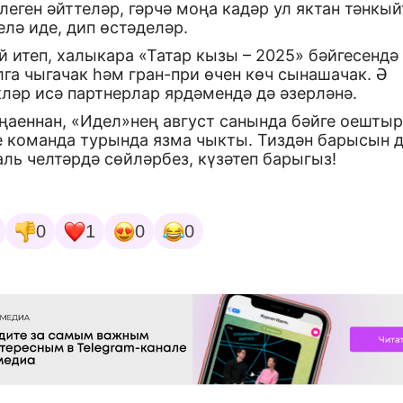
леген әйттеләр, гәрчә моңа кадәр ул яктан тәнкый
лә иде, дип өстәделәр.
 итеп, халыкара «Татар кызы – 2025» бәйгесендә 
га чыгачак һәм гран-при өчен көч сынашачак. Ә
ләр исә партнерлар ярдәмендә дә әзерләнә.
уңаеннан, «Идел»нең август санында бәйге оешты
е команда турында язма чыкты. Тиздән барысын 
ль челтәрдә сөйләрбез, күзәтеп барыгыз!
0
1
0
0