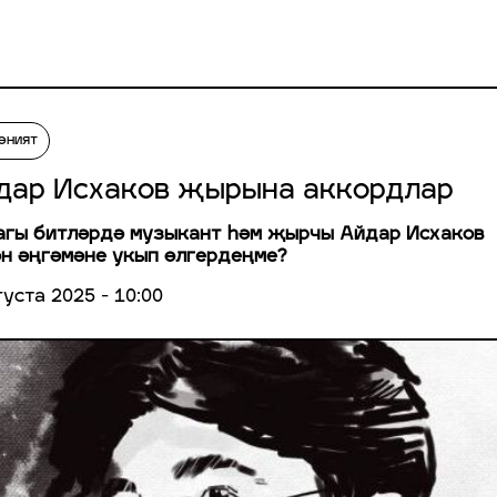
әният
дар Исхаков җырына аккордлар
гы битләрдә музыкант һәм җырчы Айдар Исхаков
н әңгәмәне укып өлгердеңме?
густа 2025 - 10:00