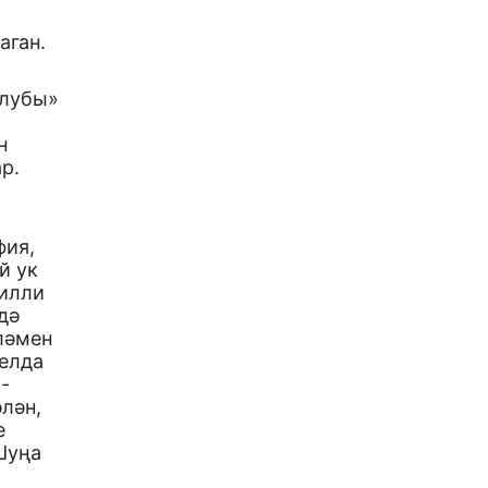
аган.
клубы»
н
р.
фия,
й ук
милли
дә
ләмен
 елда
-
лән,
е
 Шуңа