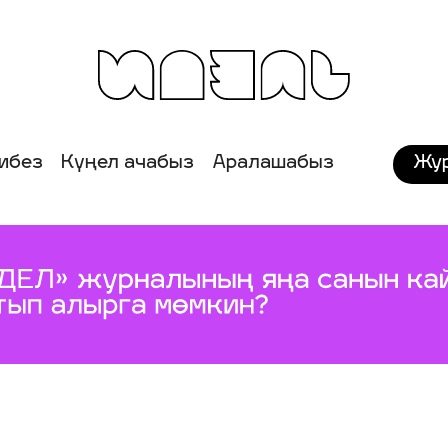
Жу
ибез
Күңел ачабыз
Аралашабыз