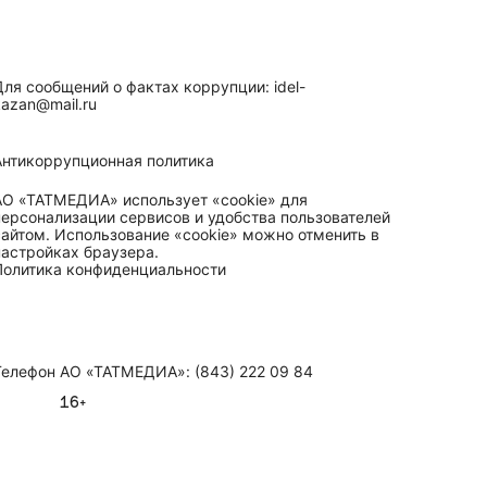
Для сообщений о фактах коррупции: idel-
kazan@mail.ru
Антикоррупционная политика
АО «ТАТМЕДИА» использует «cookie»
для
персонализации сервисов и удобства пользователей
сайтом. Использование «cookie» можно отменить в
настройках браузера.
Политика конфиденциальности
Телефон АО «ТАТМЕДИА»:
(843) 222 09 84
16+