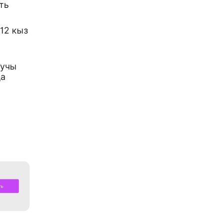
ть
12 кыз
ручы
да