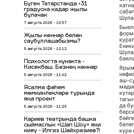
Бүген Татарстанда +31
катн
градуска кадәр җылы
сәбә
булачак
Шулай
7 августа 2026 - 10:57
Быелг
форм
Җылы көннәр белән
кура
саубуллашабызмы?
Еник
5 августа 2026 - 12:12
Шула
бәялә
Психологта кунакта -
Кисекбаш. Безнең көннәр
Ярым
нәфис
5 августа 2026 - 11:42
аш-су
мәдә
Ясалма фәһем
күтә
мөмкинлекләре турында
тагы
яңа проект
да бу
5 августа 2026 - 11:25
берсе
бәйге
Кариев театрында башка
белеп
сыймаслык «Шәп Шоу» яки
күрә
кияү - Илгиз Шәйхразиев?!