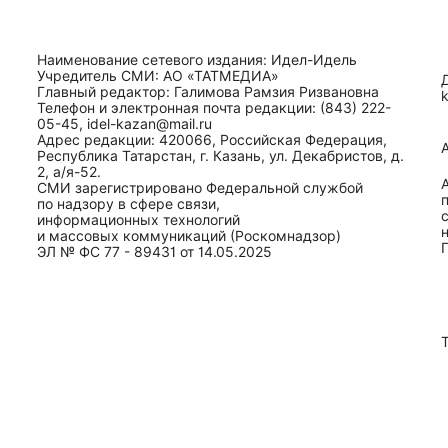
Наименование сетевого издания: Идел-Идель
Учредитель СМИ: АО «ТАТМЕДИА»
Главный редактор: Галимова Рамзия Ризвановна
Телефон и электронная почта редакции: (843) 222-
05-45, idel-kazan@mail.ru
Адрес редакции: 420066, Российская Федерация,
Республика Татарстан, г. Казань, ул. Декабристов, д.
2, а/я-52.
СМИ зарегистрировано Федеральной службой
по надзору в сфере связи,
информационных технологий
и массовых коммуникаций (Роскомнадзор)
ЭЛ № ФС 77 - 89431 от 14.05.2025