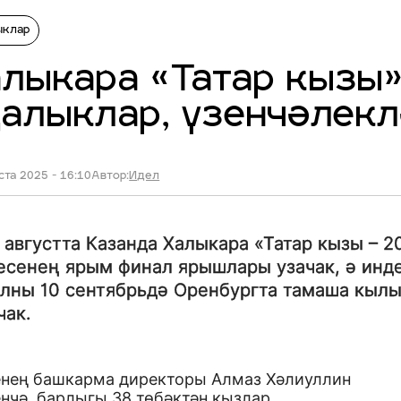
ыклар
лыкара «Татар кызы»
алыклар, үзенчәлек
ста 2025 - 16:10
Автор:
Идел
6 августта Казанда Халыкара «Татар кызы – 2
есенең ярым финал ярышлары узачак, ә инд
лны 10 сентябрьдә Оренбургта тамаша кыл
чак.
енең башкарма директоры Алмаз Хәлиуллин
нчә, барлыгы 38 төбәктән кызлар