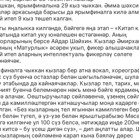
ашкан, ярымфиналына 29 кыз чыккан. Әмма шәхси
пләр аркасында барысы да ярымфиналга килә алм
 итеп 9 кыз төшеп калган.
ы яңалыкка килгәндә, бәйгегә яңа этап – «Китап 
атында китап уку юнәлешен өстәгәннәр. Аның
торларының берсе Айдар Шәйхин. Кызлар Әмирха
иның «Матурлык» әсәрен укып, фикер алышачакла
й итеп аларның интеллектуаль фикерләү сәләте
нәячәк.
финалга чыккан кызлар бер атна вокал, хореогра
 сүз буенча остазлар белән шөгыльләнәчәк, шула
 этабында да кайнаячаклар. Кызлар тел, тарих, 
ният буенча белемнәрен нәкъ менә бәйге ярдәмен
рә алачак. Оештыручылар сөйләвенчә, үзенең сөй
н да камилләштергән катнашучылар моңа кадәрге
лган. «Без кызларның тел ягыннан камиллеген бер
 белән түгел, ә үз-үзе белән ярыштырабызю Мәсә
гә килгәнче ул 100 сүз белсә, нәтиҗәдә инде 200н
 китсә – бу үсеш дигән сүз», – дип аңлатты алар.
 кызларның сөйләменә карап кына бәяләү дөрес