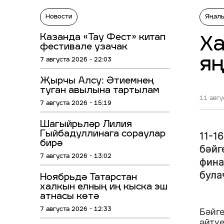
Новости
Яңал
Казанда «Тау Фест» китап
Ха
фестивале узачак
яң
7 августа 2026 - 22:03
Җырчы Алсу: Әтиемнең
туган авылына тартылам
11 авгу
7 августа 2026 - 15:19
Шагыйрьләр Лилия
Гыйбадуллинага сораулар
11-1
бирә
бәйг
7 августа 2026 - 13:02
фина
була
Ноябрьдә Татарстан
халкын елның иң кыска эш
атнасы көтә
7 августа 2026 - 12:33
Бәйг
әйтүе