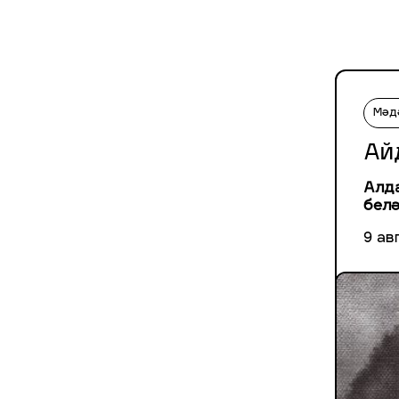
Мәд
Ай
Алда
белә
9 ав