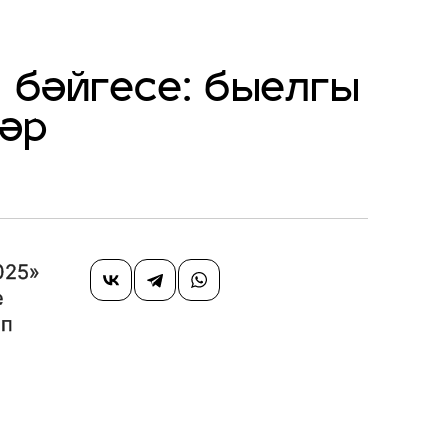
 бәйгесе: быелгы
ләр
025»
е
ып