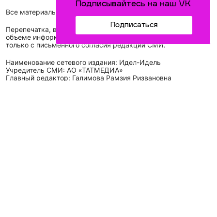
Подписывайтесь на наш VK
Все материалы, размещенные на сайте, защищены законом.
Подписаться
Перепечатка, воспроизведение и распространение в любом
объеме информации, размещенной на сайте, возможна
только с письменного согласия редакций СМИ.
Наименование сетевого издания: Идел-Идель
Учредитель СМИ: АО «ТАТМЕДИА»
Главный редактор: Галимова Рамзия Ризвановна
Телефон и электронная почта редакции: (843) 222-05-45,
idel-kazan@mail.ru
Адрес редакции: 420066, Российская Федерация,
Республика Татарстан, г. Казань, ул. Декабристов, д. 2, а/
я-52.
СМИ зарегистрировано Федеральной службой
по надзору в сфере связи,
информационных технологий
и массовых коммуникаций (Роскомнадзор)
ЭЛ № ФС 77 - 89431 от 14.05.2025
Для сообщений о фактах коррупции: idel-kazan@mail.ru
Антикоррупционная политика
АО «ТАТМЕДИА» использует «cookie»
для персонализации