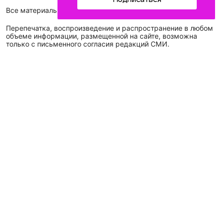
Подписаться
Все материалы, размещенные на сайте, защищены законом.
Перепечатка, воспроизведение и распространение в любом
объеме информации, размещенной на сайте, возможна
только с письменного согласия редакций СМИ.
Наименование сетевого издания: Идел-Идель
Учредитель СМИ: АО «ТАТМЕДИА»
Главный редактор: Галимова Рамзия Ризвановна
Телефон и электронная почта редакции: (843) 222-05-45,
idel-kazan@mail.ru
Адрес редакции: 420066, Российская Федерация,
Республика Татарстан, г. Казань, ул. Декабристов, д. 2, а/
я-52.
СМИ зарегистрировано Федеральной службой
по надзору в сфере связи,
информационных технологий
и массовых коммуникаций (Роскомнадзор)
ЭЛ № ФС 77 - 89431 от 14.05.2025
Для сообщений о фактах коррупции: idel-kazan@mail.ru
Антикоррупционная политика
АО «ТАТМЕДИА» использует «cookie»
для персонализации