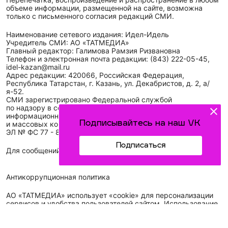
объеме информации, размещенной на сайте, возможна
только с письменного согласия редакций СМИ.
Наименование сетевого издания: Идел-Идель
Учредитель СМИ: АО «ТАТМЕДИА»
Главный редактор: Галимова Рамзия Ризвановна
Телефон и электронная почта редакции: (843) 222-05-45,
idel-kazan@mail.ru
Адрес редакции: 420066, Российская Федерация,
Республика Татарстан, г. Казань, ул. Декабристов, д. 2, а/
я-52.
СМИ зарегистрировано Федеральной службой
по надзору в сфере связи,
информационных технологий
Подписывайтесь на наш VK
и массовых коммуникаций (Роскомнадзор)
ЭЛ № ФС 77 - 89431 от 14.05.2025
Подписаться
Для сообщений о фактах коррупции: idel-kazan@mail.ru
Антикоррупционная политика
АО «ТАТМЕДИА» использует «cookie»
для персонализации
сервисов и удобства пользователей сайтом. Использование
«cookie» можно отменить в настройках браузера.
Политика конфиденциальности