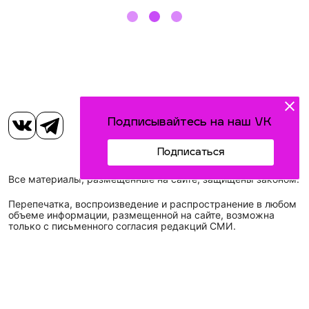
Подписывайтесь на наш VK
Подписаться
Все материалы, размещенные на сайте, защищены законом.
Перепечатка, воспроизведение и распространение в любом
объеме информации, размещенной на сайте, возможна
только с письменного согласия редакций СМИ.
Наименование сетевого издания: Идел-Идель
Учредитель СМИ: АО «ТАТМЕДИА»
Главный редактор: Галимова Рамзия Ризвановна
Телефон и электронная почта редакции: (843) 222-05-45,
idel-kazan@mail.ru
Адрес редакции: 420066, Российская Федерация,