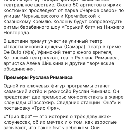
театральное шествие. Около 50 артистов в ярких
костюмах проследуют от парка «Черное озеро» по
улицам Чернышевского и Кремлёвской к
Казанскому Кремлю. Колонну будут сопровождать
ритмы барабанного шоу «Горький бит» из Нижнего
Новгорода.
В шествии примут участие уличный театр
«Пластилиновый дождь» (Самара), театр в гриме
De Bufo (Уфа), Уфимский театр юного зрителя,
Кстовский театр кукол, театр Руслана Риманаса,
артистка Алёна Шишкина и другие творческие
объединения.
Премьеры Руслана Риманаса
Одной из ключевых фигур программы станет
казанский актёр и режиссёр Руслан Риманас. Он
представит две премьеры: моноспектакль в жанре
клоунады «Пассажир. Свидание станции "Она"» и
постановку «Трио Фря».
«"Трио Фря" — это история о трёх девушках-
клоунессах, об их мечтах и о том, как взрослые
забывают, что такое быть ребёнком. Они