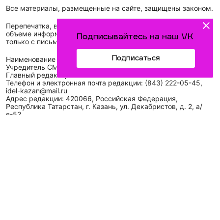
Все материалы, размещенные на сайте, защищены законом.
Перепечатка, воспроизведение и распространение в любом
объеме информации, размещенной на сайте, возможна
Подписывайтесь на наш VK
только с письменного согласия редакций СМИ.
Подписаться
Наименование сетевого издания: Идел-Идель
Учредитель СМИ: АО «ТАТМЕДИА»
Главный редактор: Галимова Рамзия Ризвановна
Телефон и электронная почта редакции: (843) 222-05-45,
idel-kazan@mail.ru
Адрес редакции: 420066, Российская Федерация,
Республика Татарстан, г. Казань, ул. Декабристов, д. 2, а/
я-52.
СМИ зарегистрировано Федеральной службой
по надзору в сфере связи,
информационных технологий
и массовых коммуникаций (Роскомнадзор)
ЭЛ № ФС 77 - 89431 от 14.05.2025
Для сообщений о фактах коррупции: idel-kazan@mail.ru
Антикоррупционная политика
АО «ТАТМЕДИА» использует «cookie»
для персонализации