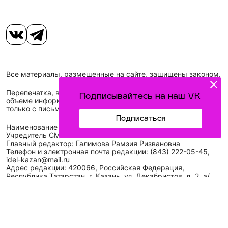
Все материалы, размещенные на сайте, защищены законом.
Перепечатка, воспроизведение и распространение в любом
Подписывайтесь на наш VK
объеме информации, размещенной на сайте, возможна
только с письменного согласия редакций СМИ.
Подписаться
Наименование сетевого издания: Идел-Идель
Учредитель СМИ: АО «ТАТМЕДИА»
Главный редактор: Галимова Рамзия Ризвановна
Телефон и электронная почта редакции: (843) 222-05-45,
idel-kazan@mail.ru
Адрес редакции: 420066, Российская Федерация,
Республика Татарстан, г. Казань, ул. Декабристов, д. 2, а/
я-52.
СМИ зарегистрировано Федеральной службой
по надзору в сфере связи,
информационных технологий
и массовых коммуникаций (Роскомнадзор)
ЭЛ № ФС 77 - 89431 от 14.05.2025