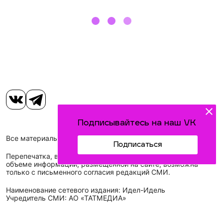
Подписывайтесь на наш VK
Все материалы, размещенные на сайте, защищены законом.
Подписаться
Перепечатка, воспроизведение и распространение в любом
объеме информации, размещенной на сайте, возможна
только с письменного согласия редакций СМИ.
Наименование сетевого издания: Идел-Идель
Учредитель СМИ: АО «ТАТМЕДИА»
Главный редактор: Галимова Рамзия Ризвановна
Телефон и электронная почта редакции: (843) 222-05-45,
idel-kazan@mail.ru