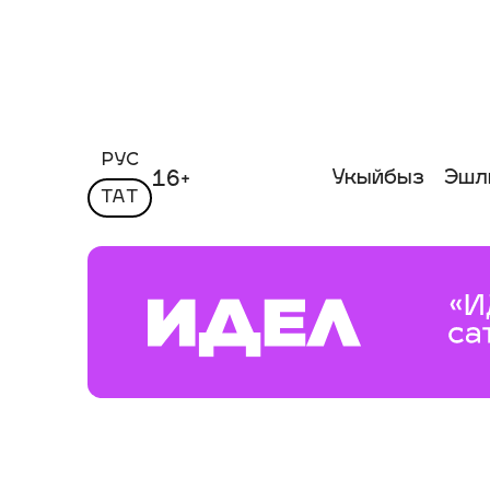
РУС
Укыйбыз
Эшл
16+
ТАТ