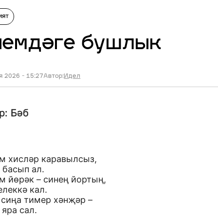
ият
чемдәге бушлык
я 2026 - 15:27
Автор:
Идел
р: Бәб
м хисләр каравылсыз,
 басып ал.
м йөрәк – синең йортың,
леккә кал.
 сиңа тимер хәнҗәр –
яра сал.