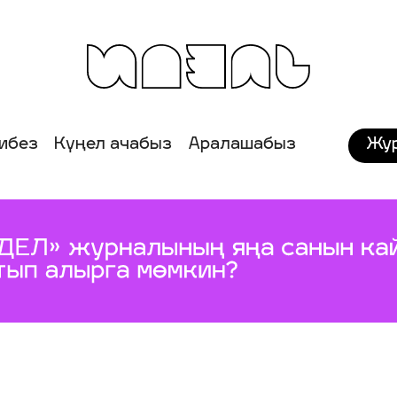
Жу
ибез
Күңел ачабыз
Аралашабыз