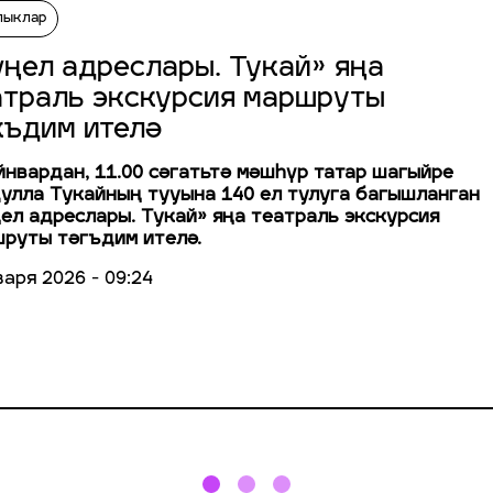
лыклар
үңел адреслары. Тукай» яңа
атраль экскурсия маршруты
къдим ителә
йнвардан, 11.00 сәгатьтә мәшһүр татар шагыйре
улла Тукайның тууына 140 ел тулуга багышланган
ел адреслары. Тукай» яңа театраль экскурсия
руты тәгъдим ителә.
варя 2026 - 09:24