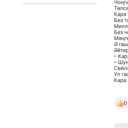
Чоңг
Төпсе
Кара 
Без 
Милл
Без ч
Мәңге
Ә гаш
Әйтер
– Кар
– Шу
Сөйлә
Ул г
Кара
0