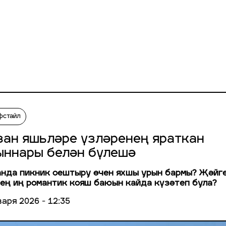
фстайл
зан яшьләре үзләренең яраткан
ыннары белән бүлешә
нда пикник оештыру өчен яхшы урын бармы? Җәйг
ең иң романтик кояш баюын кайда күзәтеп була?
варя 2026 - 12:35