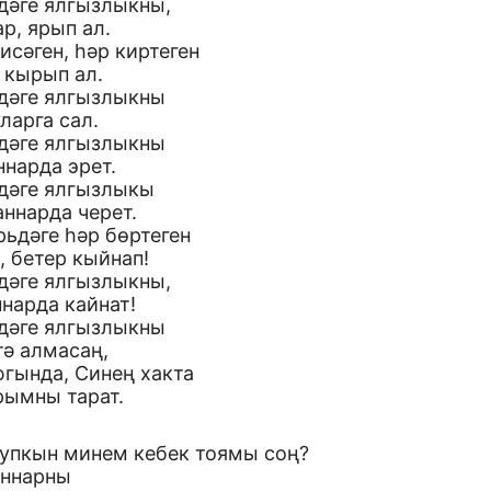
дәге ялгызлыкны,
р, ярып ал.
исәген, һәр киртеген
 кырып ал.
дәге ялгызлыкны
ларга сал.
дәге ялгызлыкны
нарда эрет.
дәге ялгызлыкы
ннарда черет.
ьдәге һәр бөртеген
, бетер кыйнап!
дәге ялгызлыкны,
ннарда кайнат!
дәге ялгызлыкны
тә алмасаң,
югында, Синең хакта
рымны тарат.
 упкын минем кебек тоямы соң?
ннарны