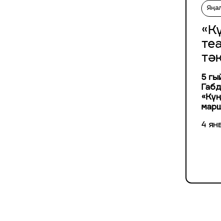
Яңа
«К
те
тә
5 гы
Габд
«Күң
марш
4 ян