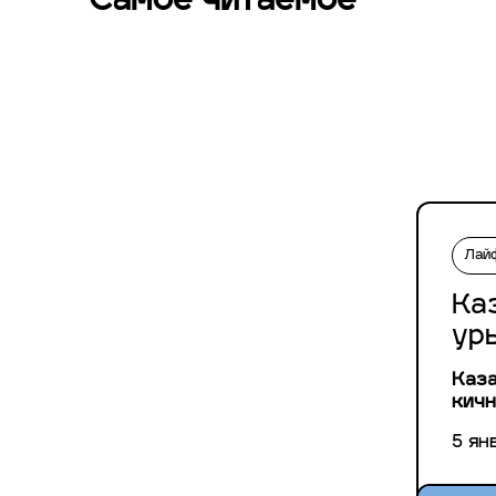
Самое читаемое
Лай
Ка
ур
Каза
кичн
5 ян