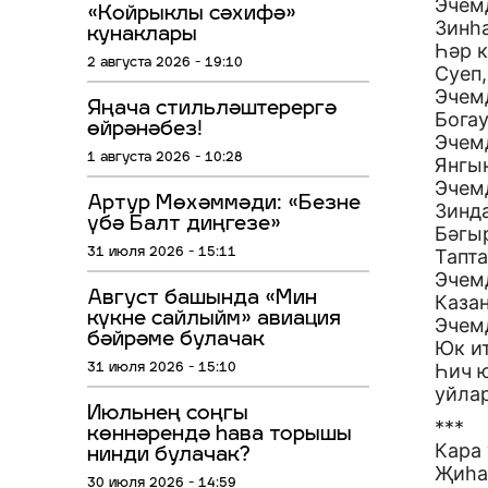
Эчем
«Койрыклы сәхифә»
Зинһа
кунаклары
Һәр к
2 августа 2026 - 19:10
Суеп,
Эчем
Яңача стильләштерергә
Богау
өйрәнәбез!
Эчем
1 августа 2026 - 10:28
Янгын
Эчем
Артур Мөхәммәди: «Безне
Зинда
үбә Балт диңгезе»
Бәгыр
Тапта
31 июля 2026 - 15:11
Эчем
Август башында «Мин
Каза
күкне сайлыйм» авиация
Эчем
бәйрәме булачак
Юк и
Һич 
31 июля 2026 - 15:10
уйла
Июльнең соңгы
***
көннәрендә һава торышы
Кара
нинди булачак?
Җиһа
30 июля 2026 - 14:59