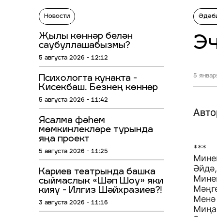
Новости
Әдәб
Җылы көннәр белән
Э
саубуллашабызмы?
5 августа 2026 - 12:12
5 январ
Психологта кунакта -
Кисекбаш. Безнең көннәр
5 августа 2026 - 11:42
Авто
Ясалма фәһем
мөмкинлекләре турында
яңа проект
***
5 августа 2026 - 11:25
Мине
Әйдә,
Кариев театрында башка
Мине
сыймаслык «Шәп Шоу» яки
Мәңге
кияү - Илгиз Шәйхразиев?!
Менә
3 августа 2026 - 11:16
Миңа 