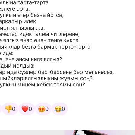
ылына тарта-тарта
злеге арта.
упкын әгәр безне йотса,
таркалыр идек
ион ялгызлыкка.
әчелер идек галәм читләренә,
 ялгыз янар өчен төнге күктә.
ыйклар безгә бармак төртә-төртә
 иде:
а, әнә ансы нигә ялгыз?
ндый йолдыз!
р иде сүзләр бер-берсенә бер мәгънәсез.
ашыйклар ялгызлыкны җуямы соң?
 упкын минем кебек тоямы соң?
0
0
0
0