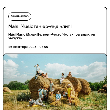
Яңалыклар
Malsi Musicтан өр-яңа клип!
Malsi Music (Ислам Вәлиев) «Чисто Чиста» трегына клип
чыгарган.
16 сентября 2023 - 08:00