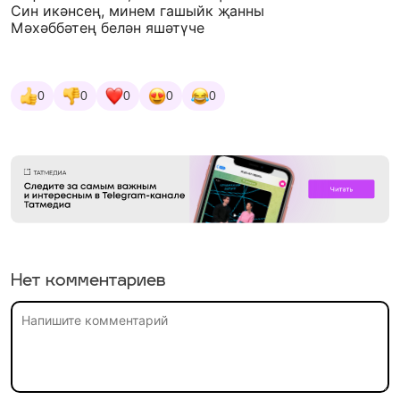
Син икәнсең, минем гашыйк җанны
Мәхәббәтең белән яшәтүче
0
0
0
0
0
Нет комментариев