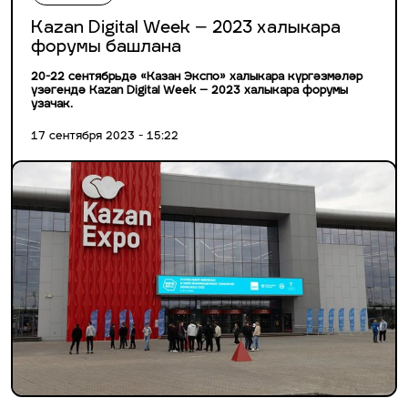
Kazan Digital Week – 2023 халыкара
форумы башлана
20-22 сентябрьдә «Казан Экспо» халыкара күргәзмәләр
үзәгендә Kazan Digital Week – 2023 халыкара форумы
узачак.
17 сентября 2023 - 15:22