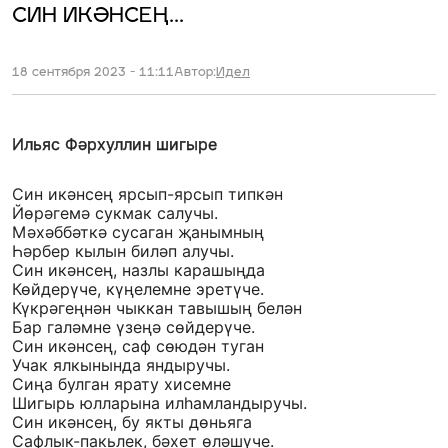
СИН ИКӘНСЕҢ...
18 сентября 2023 - 11:11
Автор:
Идел
Ильяс Фәрхуллин шигыре
Син икәнсең ярсып-ярсып типкән
Йөрәгемә сукмак салучы.
Мәхәббәткә сусаган җанымның
Һәрбер кылын биләп алучы.
Син икәнсең, назлы карашыңда
Көйдерүче, күңелемне эретүче.
Күкрәгеңнән чыккан тавышың белән
Бар галәмне үзеңә сөйдерүче.
Син икәнсең, саф сөюдән туган
Учак ялкынында яндыручы.
Сиңа булган ярату хисемне
Шигырь юлларына илһамландыручы.
Син икәнсең, бу якты дөньяга
Сафлык-пакьлек, бәхет өләшүче.