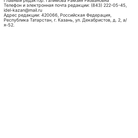
Главный редактор: Галимова Рамзия Ризвановна
Телефон и электронная почта редакции: (843) 222-05-45,
idel-kazan@mail.ru
Адрес редакции: 420066, Российская Федерация,
Республика Татарстан, г. Казань, ул. Декабристов, д. 2, а/
я-52.
СМИ зарегистрировано Федеральной службой
по надзору в сфере связи,
информационных технологий
и массовых коммуникаций (Роскомнадзор)
ЭЛ № ФС 77 - 89431 от 14.05.2025
Для сообщений о фактах коррупции: idel-kazan@mail.ru
Антикоррупционная политика
АО «ТАТМЕДИА» использует «cookie»
для персонализации
сервисов и удобства пользователей сайтом. Использование
«cookie» можно отменить в настройках браузера.
Политика конфиденциальности
Телефон АО «ТАТМЕДИА»:
(843) 222 09 84