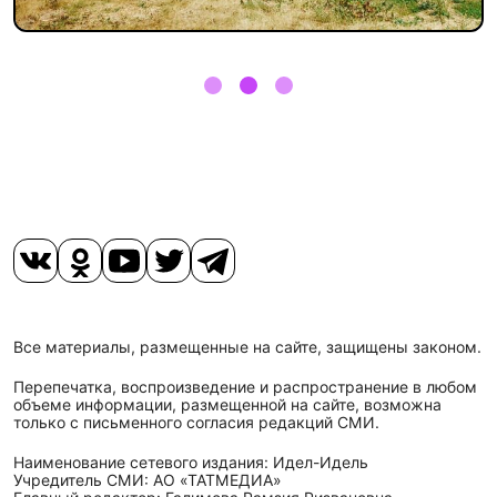
Все материалы, размещенные на сайте, защищены законом.
Перепечатка, воспроизведение и распространение в любом
объеме информации, размещенной на сайте, возможна
только с письменного согласия редакций СМИ.
Наименование сетевого издания: Идел-Идель
Учредитель СМИ: АО «ТАТМЕДИА»