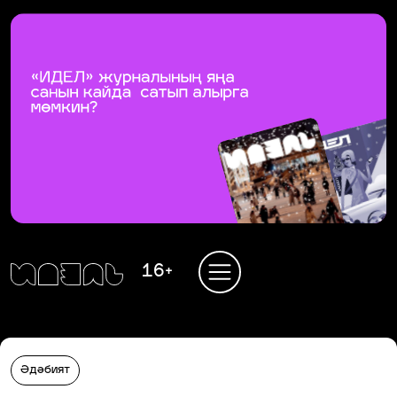
16+
Әдәбият