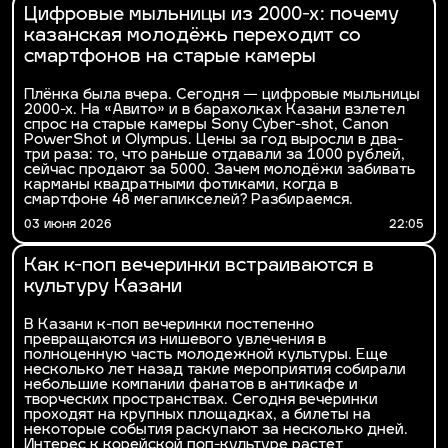
Цифровые мыльницы из 2000-х: почему
казанская молодёжь переходит со
смартфонов на старые камеры
Плёнка была вчера. Сегодня — цифровые мыльницы
2000-х. На «Авито» и в барахолках Казани взлетел
спрос на старые камеры Sony Cyber-shot, Canon
PowerShot и Olympus. Цены за год выросли в два-
три раза: то, что раньше отдавали за 1000 рублей,
сейчас продают за 5000. Зачем молодёжи забивать
карманы квадратными фотиками, когда в
смартфоне 48 мегапикселей? Разбираемся.
03 июня 2026
22:05
Как к-поп вечеринки встраиваются в
культуру Казани
В Казани к-поп вечеринки постепенно
превращаются из нишевого увлечения в
полноценную часть молодежной культуры. Еще
несколько лет назад такие мероприятия собирали
небольшие компании фанатов в антикафе и
творческих пространствах. Сегодня вечеринки
проходят на крупных площадках, а билеты на
некоторые события раскупают за несколько дней.
Интерес к корейской поп-культуре растет