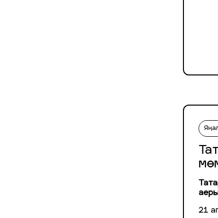
Яңа
Та
мө
Тата
аеры
21 а