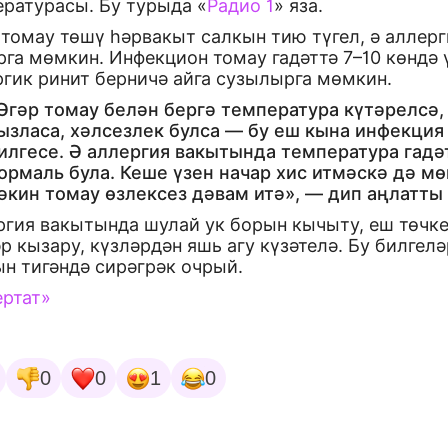
ературасы. Бу турыда «
Радио 1
» яза.
томау төшү һәрвакыт салкын тию түгел, ә аллерг
га мөмкин. Инфекцион томау гадәттә 7–10 көндә ү
ргик ринит берничә айга сузылырга мөмкин.
Әгәр томау белән бергә температура күтәрелсә,
ызласа, хәлсезлек булса — бу еш кына инфекция
илгесе. Ә аллергия вакытында температура гадә
ормаль була. Кеше үзен начар хис итмәскә дә м
әкин томау өзлексез дәвам итә», — дип аңлатты 
ргия вакытында шулай ук борын кычыту, еш төчке
р кызару, күзләрдән яшь агу күзәтелә. Бу билгелә
н тигәндә сирәгрәк очрый.
ертат»
0
0
1
0