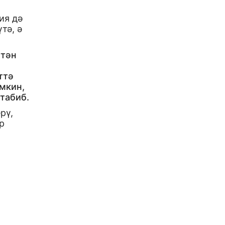
ия дә
тә, ә
 тән
ттә
өмкин,
табиб.
рү,
р