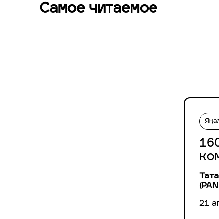
Самое читаемое
Яңа
160
ко
Тата
(PAN
21 а