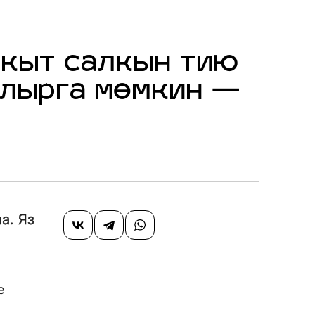
акыт салкын тию
булырга мөмкин —
а. Яз
е