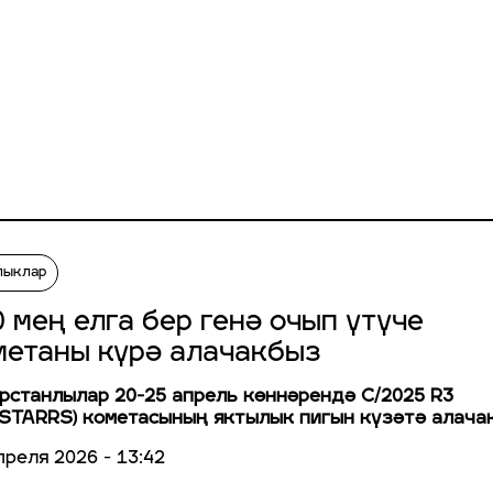
лыклар
 мең елга бер генә очып үтүче
метаны күрә алачакбыз
рстанлылар 20-25 апрель көннәрендә C/2025 R3
STARRS) кометасының яктылык пигын күзәтә алачак
преля 2026 - 13:42