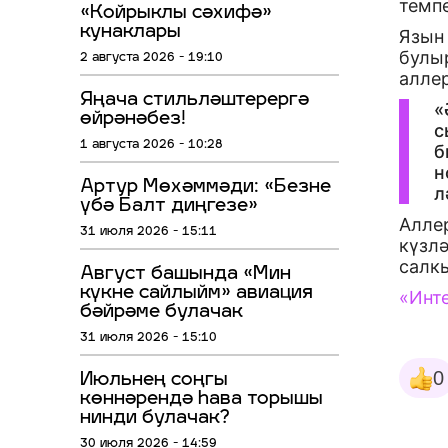
темп
«Койрыклы сәхифә»
кунаклары
Язын 
булыр
2 августа 2026 - 19:10
алле
Яңача стильләштерергә
«
өйрәнәбез!
с
1 августа 2026 - 10:28
б
н
Артур Мөхәммәди: «Безне
л
үбә Балт диңгезе»
Алле
31 июля 2026 - 15:11
күзлә
салкы
Август башында «Мин
күкне сайлыйм» авиация
«Инт
бәйрәме булачак
31 июля 2026 - 15:10
0
Июльнең соңгы
көннәрендә һава торышы
нинди булачак?
30 июля 2026 - 14:59