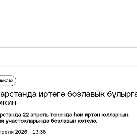
лыклар
тарстанда иртәгә бозлавык булырг
мкин
рстанда 22 апрель төнендә һәм иртән юлларның
м участокларында бозлавык көтелә.
преля 2026 - 13:38