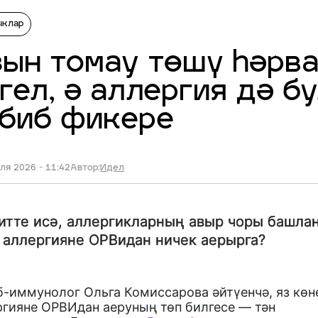
ыклар
ын томау төшү һәрв
гел, ә аллергия дә 
абиб фикере
ля 2026 - 11:42
Автор:
Идел
итте исә, аллергикларның авыр чоры башлан
 аллергияне ОРВидан ничек аерырга?
б-иммунолог Ольга Комиссарова әйтүенчә, яз көн
ргияне ОРВИдан аеруның төп билгесе — тән