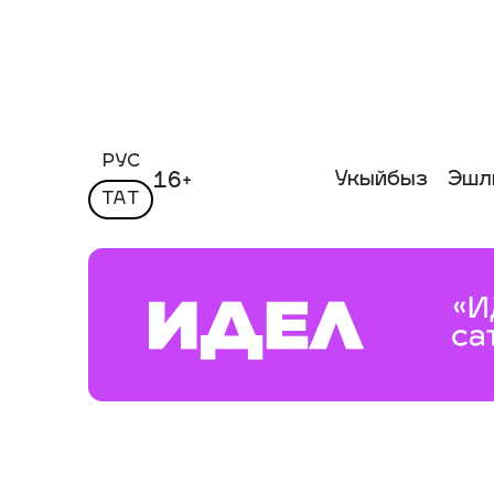
РУС
Укыйбыз
Эшл
16+
ТАТ