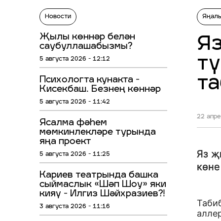
Новости
Яңал
Җылы көннәр белән
Яз
саубуллашабызмы?
тү
5 августа 2026 - 12:12
т
Психологта кунакта -
Кисекбаш. Безнең көннәр
5 августа 2026 - 11:42
22 апре
Ясалма фәһем
мөмкинлекләре турында
яңа проект
Яз җ
5 августа 2026 - 11:25
көне
Кариев театрында башка
сыймаслык «Шәп Шоу» яки
кияү - Илгиз Шәйхразиев?!
Таби
3 августа 2026 - 11:16
алле