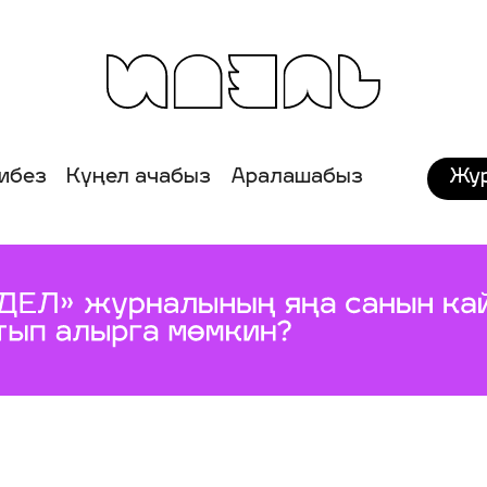
Жу
ибез
Күңел ачабыз
Аралашабыз