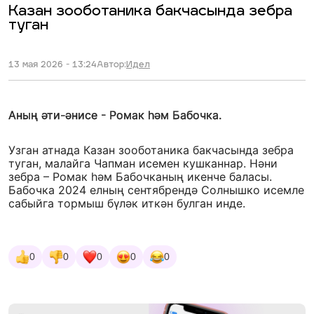
Казан зооботаника бакчасында зебра
туган
13 мая 2026 - 13:24
Автор:
Идел
Аның әти-әнисе - Ромак һәм Бабочка.
Узган атнада Казан зооботаника бакчасында зебра
туган, малайга Чапман исемен кушканнар. Нәни
зебра – Ромак һәм Бабочканың икенче баласы.
Бабочка 2024 елның сентябрендә Солнышко исемле
сабыйга тормыш бүләк иткән булган инде.
0
0
0
0
0