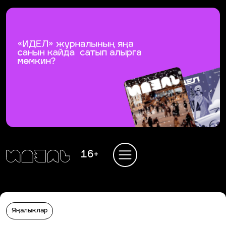
16+
Яңалыклар