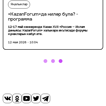
Яңалыклар
«KazanForum»да ниләр була? -
программа
12-17 май көннәрендә Казан XVII «Россия – Ислам
дөньясы: KazanForum» халыкара икътисади форумы
кунакларын кабул итә.
12 мая 2026 - 10:04