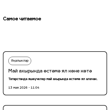
Самое читаемое
Яңалыклар
Май ахырында өстәмә ял көне көтә
Татарстанда яшәүчеләр май ахырында өстәмә ял алачак.
13 мая 2026 - 11:04