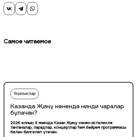
Самое читаемое
Яңалыклар
Казанда Җиңү көнендә нинди чаралар
булачак?
2026 елның 9 маенда Казан Җиңү көнен истәлекле
тантаналар, парадлар, концертлар һәм бәйрәм программасы
белән билгеләп үтәчәк.