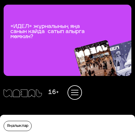
16+
Яңалыклар