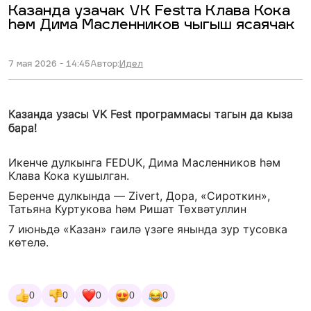
Казанда узачак VK Festта Клава Кока
һәм Дима Масленников чыгыш ясаячак
7 мая 2026 - 14:45
Автор:
Идел
Казанда узасы VK Fest программасы тагын да кыза
бара!
Икенче дулкынга FEDUK, Дима Масленников һәм
Клава Кока кушылган.
Беренче дулкында — Zivert, Дора, «Сироткин»,
Татьяна Куртукова һәм Ришат Төхвәтуллин
7 июньдә «Казан» гаилә үзәге янында зур тусовка
көтелә.
0
0
0
0
0