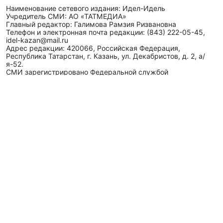
Наименование сетевого издания: Идел-Идель
Учредитель СМИ: АО «ТАТМЕДИА»
Главный редактор: Галимова Рамзия Ризвановна
Телефон и электронная почта редакции: (843) 222-05-45,
idel-kazan@mail.ru
Адрес редакции: 420066, Российская Федерация,
Республика Татарстан, г. Казань, ул. Декабристов, д. 2, а/
я-52.
СМИ зарегистрировано Федеральной службой
по надзору в сфере связи,
информационных технологий
и массовых коммуникаций (Роскомнадзор)
ЭЛ № ФС 77 - 89431 от 14.05.2025
Для сообщений о фактах коррупции: idel-kazan@mail.ru
Антикоррупционная политика
АО «ТАТМЕДИА» использует «cookie»
для персонализации
сервисов и удобства пользователей сайтом. Использование
«cookie» можно отменить в настройках браузера.
Политика конфиденциальности