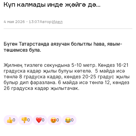
Күп калмады инде җәйгә дә...
4 мая 2026 - 13:07
Автор:
Идел
Бүген Татарстанда аязучан болытлы һава, явым-
төшемсез була.
Җилнең тизлеге секундына 5-10 метр. Көндез 16-21
градуска кадәр җылы булуы көтелә. 5 майда исә
төнлә 8 градуска кадәр, көндез 20-25 градус җылы
булыр дип фаразлана. 6 майда исә төнлә 12, көндез
26 градуска кадәр җылытачак.
0
0
0
0
0