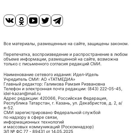
Все материалы, размещенные на сайте, защищены законом.
Перепечатка, воспроизведение и распространение в любом
объеме информации, размещенной на сайте, возможна
только с письменного согласия редакций СМИ.
Наименование сетевого издания: Идел-Идель
Учредитель СМИ: АО «ТАТМЕДИА»
Главный редактор: Галимова Рамзия Ризвановна
Телефон и электронная почта редакции: (843) 222-05-45,
idel-kazan@mail.ru
Адрес редакции: 420066, Российская Федерация,
Республика Татарстан, г. Казань, ул. Декабристов, д. 2, а/
я-52.
СМИ зарегистрировано Федеральной службой
по надзору в сфере связи,
информационных технологий
и массовых коммуникаций (Роскомнадзор)
ЭЛ № ФС 77 - 89431 от 14.05.2025