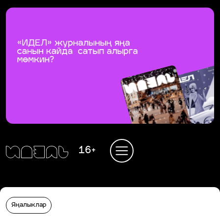
16+
Яңалыклар