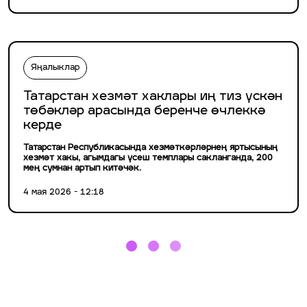
Яңалыклар
Татарстан хезмәт хаклары иң тиз үскән
төбәкләр арасында беренче өчлеккә
керде
Татарстан Республикасында хезмәткәрләрнең яртысының
хезмәт хакы, агымдагы үсеш темплары сакланганда, 200
мең сумнан артып китәчәк.
4 мая 2026 - 12:18