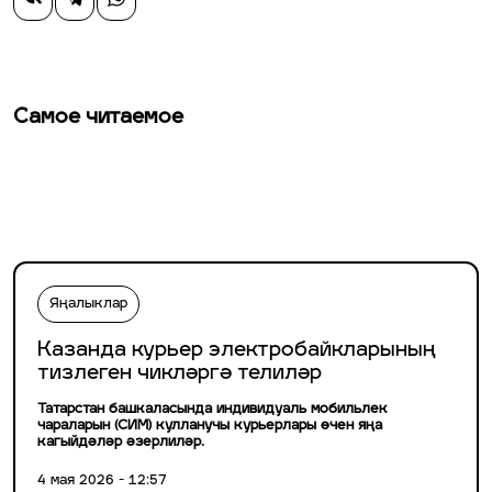
Самое читаемое
Яңалыклар
Казанда курьер электробайкларының
тизлеген чикләргә телиләр
Татарстан башкаласында индивидуаль мобильлек
чараларын (СИМ) кулланучы курьерлары өчен яңа
кагыйдәләр әзерлиләр.
4 мая 2026 - 12:57