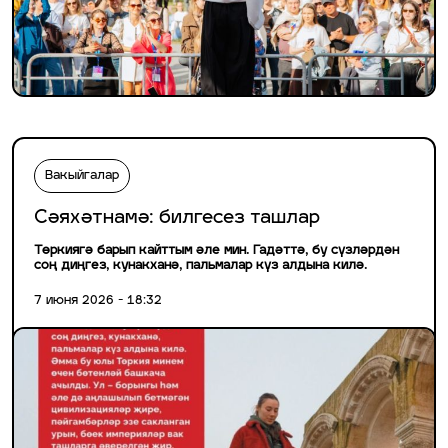
Вакыйгалар
Сәяхәтнамә: билгесез ташлар
Төркиягә барып кайттым әле мин. Гадәттә, бу сүзләрдән
соң диңгез, кунакханә, пальмалар күз алдына килә.
7 июня 2026 - 18:32