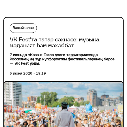
Вакыйгалар
VK Fest'та татар сәхнәсе: музыка,
мәдәният һәм мәхәббәт
7 июньдә «Казан» Гаилә үзәге территориясендә
Россиянең иң зур күпформатлы фестивальләренең берсе
— VK Fest узды.
8 июня 2026 - 19:19