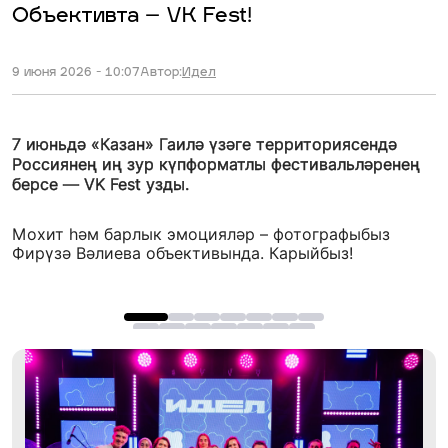
Объективта – VK Fest!
9 июня 2026 - 10:07
Автор:
Идел
7 июньдә «Казан» Гаилә үзәге территориясендә
Россиянең иң зур күпформатлы фестивальләренең
берсе — VK Fest узды.
Мохит һәм барлык эмоцияләр – фотографыбыз
Фирүзә Вәлиева объективында. Карыйбыз!