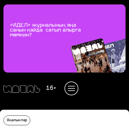
16+
Яңалыклар