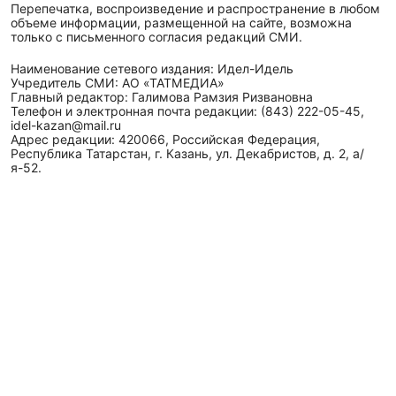
Перепечатка, воспроизведение и распространение в любом
объеме информации, размещенной на сайте, возможна
только с письменного согласия редакций СМИ.
Наименование сетевого издания: Идел-Идель
Учредитель СМИ: АО «ТАТМЕДИА»
Главный редактор: Галимова Рамзия Ризвановна
Телефон и электронная почта редакции: (843) 222-05-45,
idel-kazan@mail.ru
Адрес редакции: 420066, Российская Федерация,
Республика Татарстан, г. Казань, ул. Декабристов, д. 2, а/
я-52.
СМИ зарегистрировано Федеральной службой
по надзору в сфере связи,
информационных технологий
и массовых коммуникаций (Роскомнадзор)
ЭЛ № ФС 77 - 89431 от 14.05.2025
Для сообщений о фактах коррупции: idel-kazan@mail.ru
Антикоррупционная политика
АО «ТАТМЕДИА» использует «cookie»
для персонализации
сервисов и удобства пользователей сайтом. Использование
«cookie» можно отменить в настройках браузера.
Политика конфиденциальности