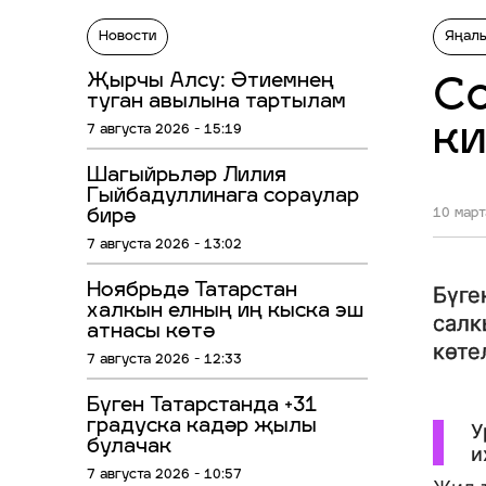
Новости
Яңал
Җырчы Алсу: Әтиемнең
Со
туган авылына тартылам
ки
7 августа 2026 - 15:19
Шагыйрьләр Лилия
Гыйбадуллинага сораулар
бирә
10 март
7 августа 2026 - 13:02
Ноябрьдә Татарстан
Бүге
халкын елның иң кыска эш
салк
атнасы көтә
көте
7 августа 2026 - 12:33
Бүген Татарстанда +31
градуска кадәр җылы
У
булачак
и
7 августа 2026 - 10:57