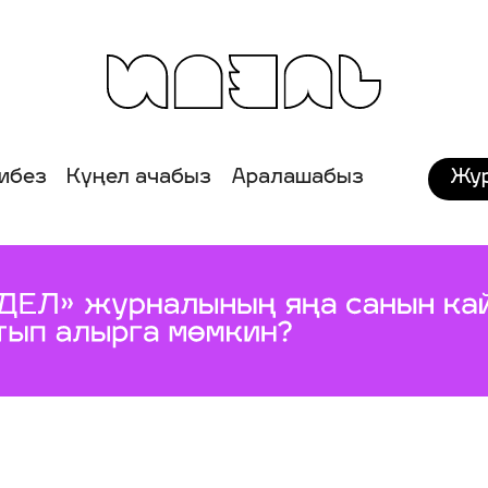
Жу
ибез
Күңел ачабыз
Аралашабыз