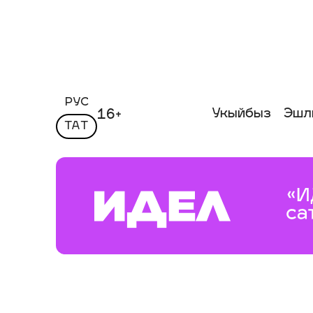
РУС
Укыйбыз
Эшл
16+
ТАТ