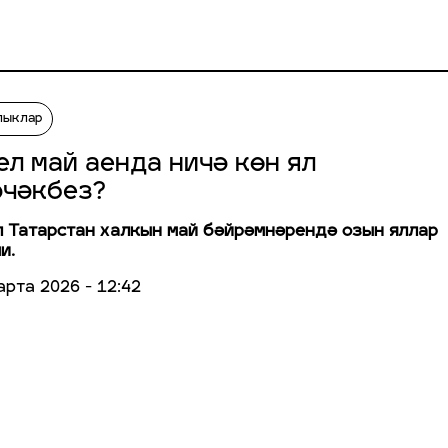
лыклар
ел май аенда ничә көн ял
әчәкбез?
 Татарстан халкын май бәйрәмнәрендә озын яллар
и.
арта 2026 - 12:42