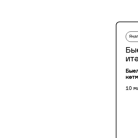
Яңа
Бы
ит
Быел
көтм
10 м