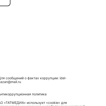
Для сообщений о фактах коррупции: idel-
kazan@mail.ru
Антикоррупционная политика
АО «ТАТМЕДИА» использует «cookie»
для