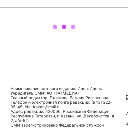
Наименование сетевого издания: Идел-Идель
Учредитель СМИ: АО «ТАТМЕДИА»
Главный редактор: Галимова Рамзия Ризвановна
Телефон и электронная почта редакции: (843) 222-
05-45, idel-kazan@mail.ru
Адрес редакции: 420066, Российская Федерация,
Республика Татарстан, г. Казань, ул. Декабристов, д.
2, а/я-52.
СМИ зарегистрировано Федеральной службой