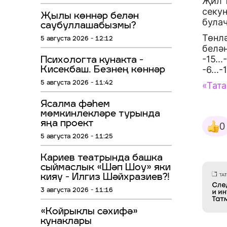
Җил 
секун
Җылы көннәр белән
була
саубуллашабызмы?
Төнлә
5 августа 2026 - 12:12
белән
-15..
Психологта кунакта -
-6...
Кисекбаш. Безнең көннәр
5 августа 2026 - 11:42
«Тат
Ясалма фәһем
мөмкинлекләре турында
яңа проект
0
5 августа 2026 - 11:25
Кариев театрында башка
сыймаслык «Шәп Шоу» яки
кияү - Илгиз Шәйхразиев?!
3 августа 2026 - 11:16
«Койрыклы сәхифә»
кунаклары