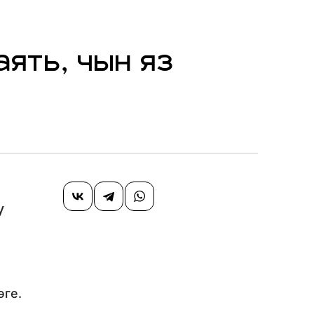
аять, чын яз
у
әге.