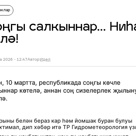
ыклар
ңгы салкыннар... Ниһ
лә!
а 2026 - 12:47
Автор:
Идел
н, 10 мартта, республикада соңгы көчле
ыннар көтелә, аннан соң сизелерлек җылын
лә.
рыны белән бераз кар һәм йомшак буран булуы
хтимал, дип хәбәр итә ТР Гидрометеорология үз