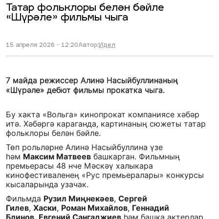
Татар фольклоры белән бәйле
«Шүрәле» фильмы чыга
15 апреля 2026 - 12:20
Автор:
Идел
7 майда режиссер Алинә Насыйбуллинаның
«Шүрәле» дебют фильмы прокатка чыга.
Бу хакта «Вольга» кинопрокат компаниясе хәбәр
итә. Хәбәргә караганда, картинаның сюжеты татар
фольклоры белән бәйле.
Төп рольләрне Алинә Насыйбуллина үзе
һәм
Максим Матвеев
башкарган. Фильмның
премьерасы 48 нче Мәскәү халыкара
кинофестиваленең «Рус премьералары» конкурсы
кысаларында узачак.
Фильмда
Рузил Миңнекәев
,
Сергей
Гилев
,
Хаски
,
Роман Михайлов
,
Геннадий
Блинов
,
Евгений Сангаджиев
һәм башка актерлар