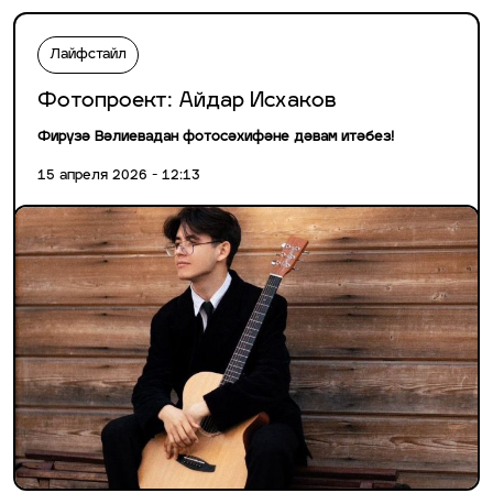
Лайфстайл
Фотопроект: Айдар Исхаков
Фирүзә Вәлиевадан фотосәхифәне дәвам итәбез!
15 апреля 2026 - 12:13