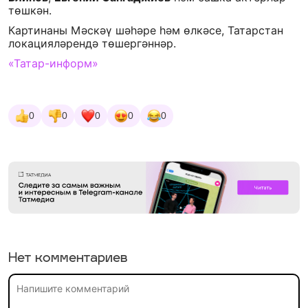
төшкән.
Картинаны Мәскәү шәһәре һәм өлкәсе, Татарстан
локацияләрендә төшергәннәр.
«Татар-информ»
0
0
0
0
0
Нет комментариев