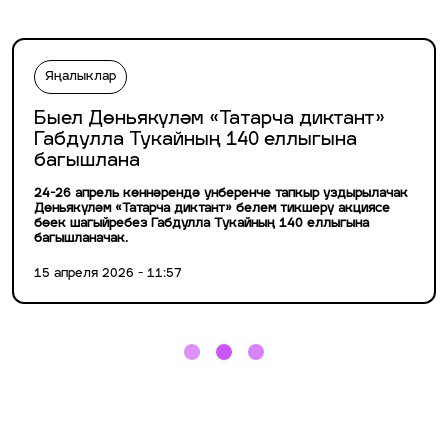
Яңалыклар
Быел Дөньякүләм «Татарча диктант»
Габдулла Тукайның 140 еллыгына
багышлана
24-26 апрель көннәрендә унберенче тапкыр уздырылачак
Дөньякүләм «Татарча диктант» белем тикшерү акциясе
бөек шагыйребез Габдулла Тукайның 140 еллыгына
багышланачак.
15 апреля 2026 - 11:57