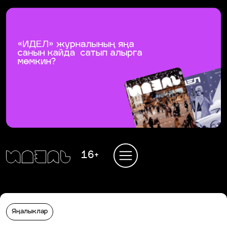
16+
Яңалыклар