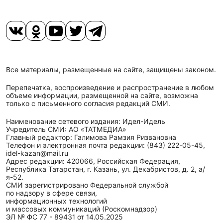
Все материалы, размещенные на сайте, защищены законом.
Перепечатка, воспроизведение и распространение в любом
объеме информации, размещенной на сайте, возможна
только с письменного согласия редакций СМИ.
Наименование сетевого издания: Идел-Идель
Учредитель СМИ: АО «ТАТМЕДИА»
Главный редактор: Галимова Рамзия Ризвановна
Телефон и электронная почта редакции: (843) 222-05-45,
idel-kazan@mail.ru
Адрес редакции: 420066, Российская Федерация,
Республика Татарстан, г. Казань, ул. Декабристов, д. 2, а/
я-52.
СМИ зарегистрировано Федеральной службой
по надзору в сфере связи,
информационных технологий
и массовых коммуникаций (Роскомнадзор)
ЭЛ № ФС 77 - 89431 от 14.05.2025