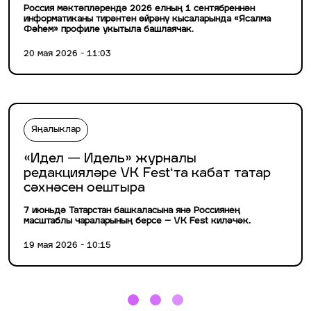
Россия мәктәпләрендә 2026 елның 1 сентябреннән
информатиканы тирәнтен өйрәнү кысаларында «Ясалма
Фәһем» профиле укытыла башлаячак.
20 мая 2026 - 11:03
Яңалыклар
«Идел — Идель» журналы
редакцияләре VK Fest‘та кабат татар
сәхнәсен оештыра
7 июньдә Татарстан башкаласына янә Россиянең
масштаблы чараларының берсе – VK Fest киләчәк.
19 мая 2026 - 10:15