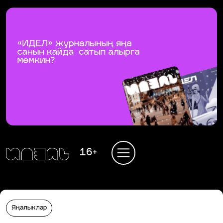
16+
Яңалыклар