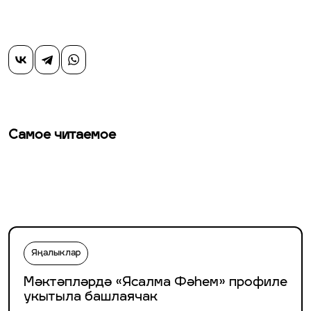
Самое читаемое
Яңалыклар
Мәктәпләрдә «Ясалма Фәһем» профиле
укытыла башлаячак