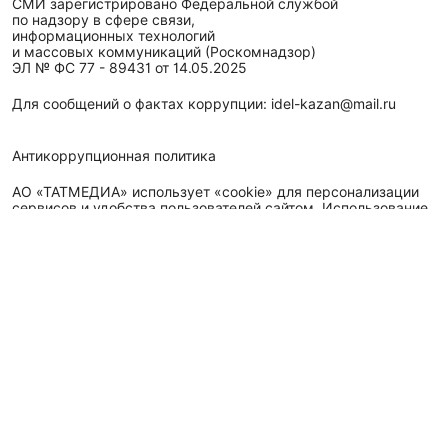
СМИ зарегистрировано Федеральной службой
по надзору в сфере связи,
информационных технологий
и массовых коммуникаций (Роскомнадзор)
ЭЛ № ФС 77 - 89431 от 14.05.2025
Для сообщений о фактах коррупции: idel-kazan@mail.ru
Антикоррупционная политика
АО «ТАТМЕДИА» использует «cookie»
для персонализации
сервисов и удобства пользователей сайтом. Использование
«cookie» можно отменить в настройках браузера.
Политика конфиденциальности
Телефон АО «ТАТМЕДИА»:
(843) 222 09 84
16+