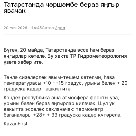
Татарстанда чәршәмбе бераз яңгыр
явачак
20 мая 2026 - 14:45
Автор:
Идел
Бүген, 20 майда, Татарстанда эссе һәм бераз
яңгырлар көтелә. Бу хакта ТР Гидрометеорология
үзәге хәбәр итә.
Төнлә сизелерлек явым-төшем көтелми, һава
температурасы +10 ++15 градус, урыны белән + 20
градуска кадәр тәшкил итә.
Көндез республика аша атмосфера фронты уза,
урыны белән бераз яңгырлар киләчәк. Шул ук
вакытта эсселек сакланачак: термометр
баганалары +28+ + 33 градуска кадәр күтәрелә.
KazanFirst