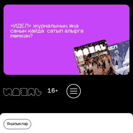
16+
Яңалыклар