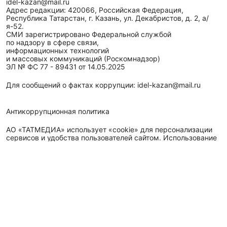
idel-kazan@mail.ru
Адрес редакции: 420066, Российская Федерация,
Республика Татарстан, г. Казань, ул. Декабристов, д. 2, а/
я-52.
СМИ зарегистрировано Федеральной службой
по надзору в сфере связи,
информационных технологий
и массовых коммуникаций (Роскомнадзор)
ЭЛ № ФС 77 - 89431 от 14.05.2025
Для сообщений о фактах коррупции: idel-kazan@mail.ru
Антикоррупционная политика
АО «ТАТМЕДИА» использует «cookie»
для персонализации
сервисов и удобства пользователей сайтом. Использование
«cookie» можно отменить в настройках браузера.
Политика конфиденциальности
Телефон АО «ТАТМЕДИА»:
(843) 222 09 84
16+