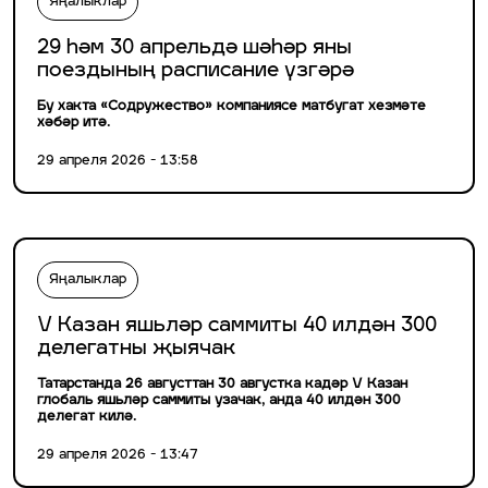
Яңалыклар
29 һәм 30 апрельдә шәһәр яны
поездының расписание үзгәрә
Бу хакта «Содружество» компаниясе матбугат хезмәте
хәбәр итә.
29 апреля 2026 - 13:58
Яңалыклар
V Казан яшьләр саммиты 40 илдән 300
делегатны җыячак
Татарстанда 26 августтан 30 августка кадәр V Казан
глобаль яшьләр саммиты узачак, анда 40 илдән 300
делегат килә.
29 апреля 2026 - 13:47