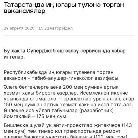
Татарстанда иң югары түләнә торган
вакансияләр
29 апреля 2026 - 15:22
Автор:
Идел
Бу хакта СуперДжоб эш эзләү сервисында хәбәр
иттеләр.
Республикабызда иң югары түләнелә торган
вакансия – табиб-акушер-гинеколог вазифасы.
Әлеге белгечләргә аена 200 мең сумнан артык
хезмәт хакы бирергә әзерләр. Исемлекнең икенче
урынында стоматолог-терапевтлар урын алган, алар
150 мең сумнан артык хезмәт хакына исәп тота ала.
Өчлекне исә уйлап табучылар (разработчик)
йомгаклый – 175 мең сум.
Бишлеккә шулай ук айти-проектлар җитәкчесе (143
мең сум) һәм тимер юл транспортында ремонт
эшләре башкару участогы башлыгы (122 мең сум)