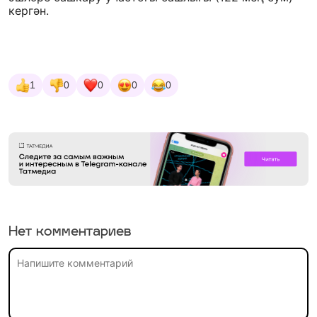
кергән.
1
0
0
0
0
Нет комментариев