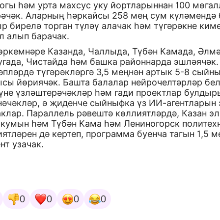
гогы һәм урта махсус уку йортларыннан 100 мөга
рәчәк. Аларның һәркайсы 258 мең сум күләмендә 
р бирелә торган түләү алачак һәм түгәрәкне ким
л алып барачак.
өркемнәре Казанда, Чаллыда, Түбән Камада, Әлмә
угада, Чистайда һәм башка районнарда эшләячәк.
әпләрдә түгәрәкләргә 3,5 меңнән артык 5-8 сыйн
ысы йөриячәк. Башта балалар нейрочелтәрләр бе
үне үзләштерәчәкләр һәм гади проектлар булдыр
нәчәкләр, ә җиденче сыйныфка үз ИИ-агентларын
аклар. Параллель рәвештә көллиятләрдә, Казан э
икумын һәм Түбән Кама һәм Лениногорск политех
ятләрен дә кертеп, программа буенча тагын 1,5 м
нт узачак.
0
0
0
0