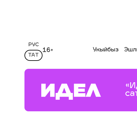
РУС
Укыйбыз
Эшл
16+
ТАТ