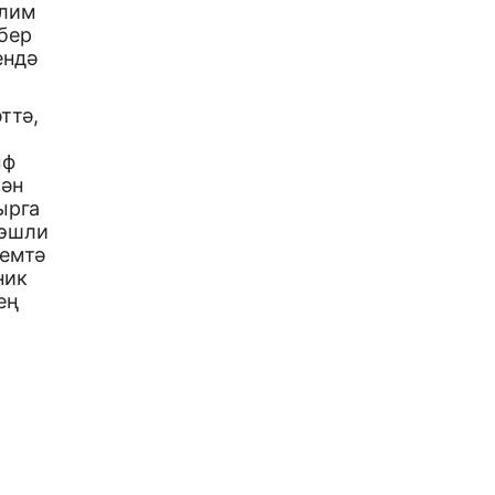
ллим
бер
ендә
ттә,
ыф
лән
ырга
 эшли
лемтә
ник
ең