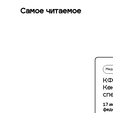
Самое читаемое
Мәд
КФ
Кө
сп
17 и
феде