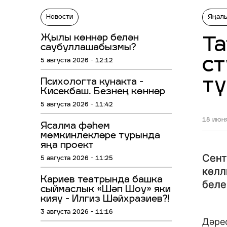
Новости
Яңал
Җылы көннәр белән
Та
саубуллашабызмы?
ст
5 августа 2026 - 12:12
т
Психологта кунакта -
Кисекбаш. Безнең көннәр
5 августа 2026 - 11:42
18 июня
Ясалма фәһем
мөмкинлекләре турында
яңа проект
Сент
5 августа 2026 - 11:25
көлл
Кариев театрында башка
беле
сыймаслык «Шәп Шоу» яки
кияү - Илгиз Шәйхразиев?!
3 августа 2026 - 11:16
Дәре