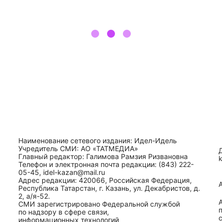
Наименование сетевого издания: Идел-Идель
Учредитель СМИ: АО «ТАТМЕДИА»
Главный редактор: Галимова Рамзия Ризвановна
Телефон и электронная почта редакции: (843) 222-
05-45, idel-kazan@mail.ru
Адрес редакции: 420066, Российская Федерация,
Республика Татарстан, г. Казань, ул. Декабристов, д.
2, а/я-52.
СМИ зарегистрировано Федеральной службой
по надзору в сфере связи,
информационных технологий