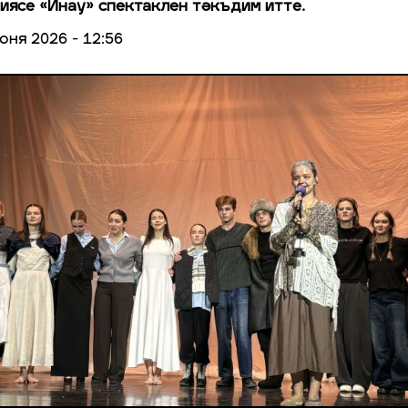
иясе «Инау» спектаклен тәкъдим итте.
юня 2026 - 12:56