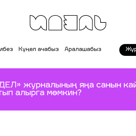
Жу
ибез
Күңел ачабыз
Аралашабыз