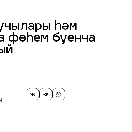
кучылары һәм
а фәһем буенча
ый
ы