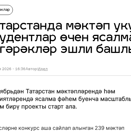
ыклар
тарстанда мәктәп у
удентлар өчен ясалм
үгәрәкләр эшли башл
 2026 - 16:36
Автор:
Идел
ябрьдән Татарстан мәктәпләрендә һәм
иятләрендә ясалма фәһем буенча масштабл
м бирү проекты старт ала.
сләрне конкурс аша сайлап алынган 239 мәктәп