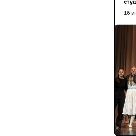
студ
18 и