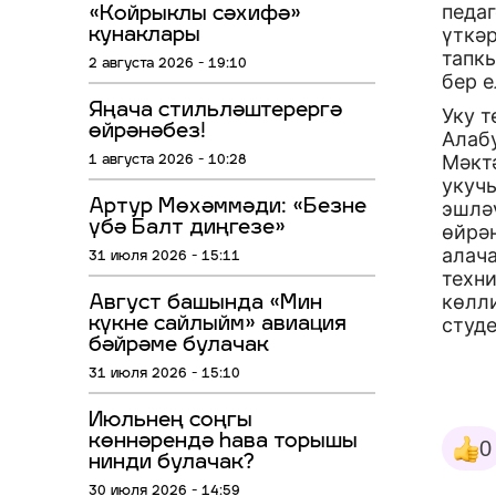
педа
«Койрыклы сәхифә»
үткә
кунаклары
тапкы
2 августа 2026 - 19:10
бер е
Яңача стильләштерергә
Уку т
өйрәнәбез!
Алаб
Мәкт
1 августа 2026 - 10:28
укуч
Артур Мөхәммәди: «Безне
эшлә
үбә Балт диңгезе»
өйрә
алач
31 июля 2026 - 15:11
техн
көлли
Август башында «Мин
студе
күкне сайлыйм» авиация
бәйрәме булачак
31 июля 2026 - 15:10
Июльнең соңгы
көннәрендә һава торышы
0
нинди булачак?
30 июля 2026 - 14:59