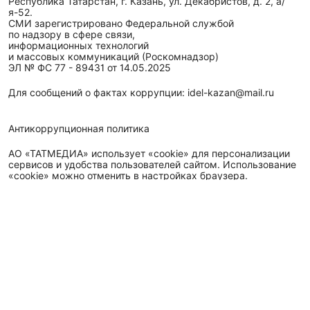
Республика Татарстан, г. Казань, ул. Декабристов, д. 2, а/
я-52.
СМИ зарегистрировано Федеральной службой
по надзору в сфере связи,
информационных технологий
и массовых коммуникаций (Роскомнадзор)
ЭЛ № ФС 77 - 89431 от 14.05.2025
Для сообщений о фактах коррупции: idel-kazan@mail.ru
Антикоррупционная политика
АО «ТАТМЕДИА» использует «cookie»
для персонализации
сервисов и удобства пользователей сайтом. Использование
«cookie» можно отменить в настройках браузера.
Политика конфиденциальности
Телефон АО «ТАТМЕДИА»:
(843) 222 09 84
16+