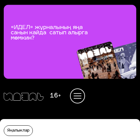
16+
Яңалыклар