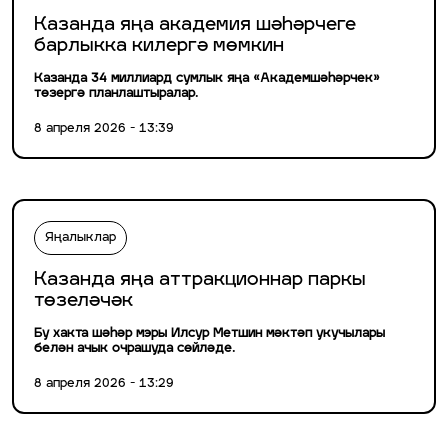
Казанда яңа академия шәһәрчеге
барлыкка килергә мөмкин
Казанда 34 миллиард сумлык яңа «Академшәһәрчек»
төзергә планлаштыралар.
8 апреля 2026 - 13:39
Яңалыклар
Казанда яңа аттракционнар паркы
төзеләчәк
Бу хакта шәһәр мэры Илсур Метшин мәктәп укучылары
белән ачык очрашуда сөйләде.
8 апреля 2026 - 13:29