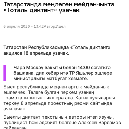
Татарстанда меңләгән мәйданчыкта
«Тоталь диктант» узачак
8 апреля 2026 - 13:42
Автор:
Идел
Татарстан Республикасында «Тоталь диктант»
акциясе 18 апрельдә узачак.
Чара Мәскәү вакыты белән 14:00 сәгатьтә
башлана, дип хәбәр итә ТР Яшьләр эшләре
министрлыгы матбугат хезмәте.
Быел республикада меңнән артык мәйданчык
эшләячәк. Теләге булган һәркем үзенең
грамоталылыгын тикшерә ала. Катнашучыларны
теркәү 8 апрельдә проектның рәсми сайтында
ачылачак.
Быелгы диктант текстының авторы итеп язучы,
публицист һәм әдәбият белгече Алексей Варламов
сайланган.