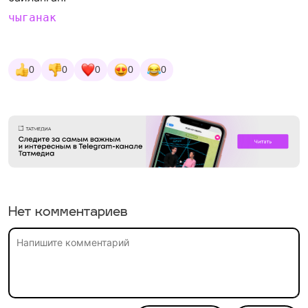
чыганак
0
0
0
0
0
Нет комментариев