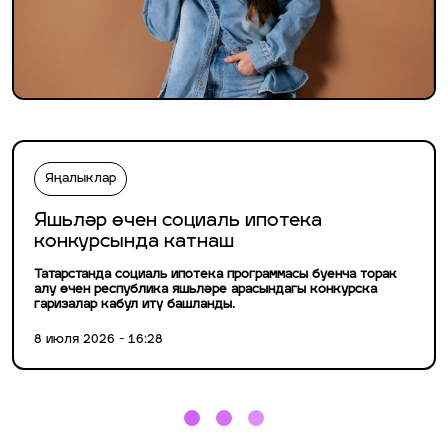
Яңалыклар
Яшьләр өчен социаль ипотека
конкурсында катнаш
Татарстанда социаль ипотека программасы буенча торак
алу өчен республика яшьләре арасындагы конкурска
гаризалар кабул итү башланды.
8 июля 2026 - 16:28