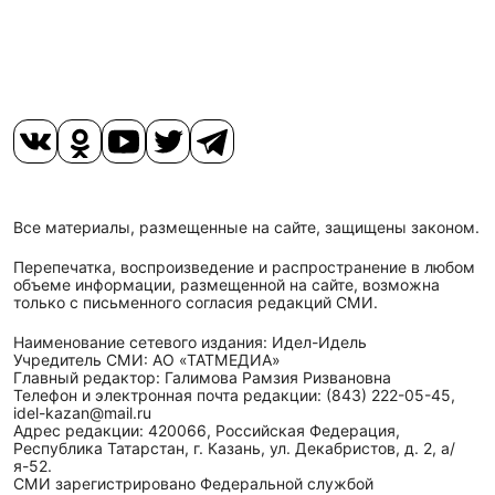
Все материалы, размещенные на сайте, защищены законом.
Перепечатка, воспроизведение и распространение в любом
объеме информации, размещенной на сайте, возможна
только с письменного согласия редакций СМИ.
Наименование сетевого издания: Идел-Идель
Учредитель СМИ: АО «ТАТМЕДИА»
Главный редактор: Галимова Рамзия Ризвановна
Телефон и электронная почта редакции: (843) 222-05-45,
idel-kazan@mail.ru
Адрес редакции: 420066, Российская Федерация,
Республика Татарстан, г. Казань, ул. Декабристов, д. 2, а/
я-52.
СМИ зарегистрировано Федеральной службой