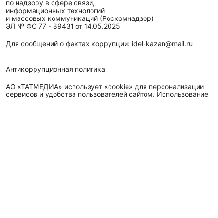
по надзору в сфере связи,
информационных технологий
и массовых коммуникаций (Роскомнадзор)
ЭЛ № ФС 77 - 89431 от 14.05.2025
Для сообщений о фактах коррупции: idel-kazan@mail.ru
Антикоррупционная политика
АО «ТАТМЕДИА» использует «cookie»
для персонализации
сервисов и удобства пользователей сайтом. Использование
«cookie» можно отменить в настройках браузера.
Политика конфиденциальности
Телефон АО «ТАТМЕДИА»:
(843) 222 09 84
16+