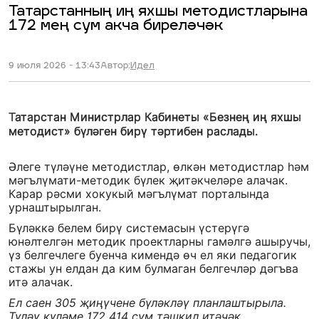
Татарстанның иң яхшы методистларына
172 мең сум акча биреләчәк
9 июля 2026 - 13:43
Автор:
Идел
Татарстан Министрлар Кабинеты «Безнең иң яхшы
методист» бүләген бирү тәртибен раслады.
Әлеге түләүне методистлар, өлкән методистлар һәм
мәгълүмати-методик бүлек җитәкчеләре алачак.
Карар рәсми хокукый мәгълүмат порталында
урнаштырылган.
Бүләккә белем бирү системасын үстерүгә
юнәлтелгән методик проектларны гамәлгә ашыручы,
үз белгечлеге буенча кимендә өч ел яки педагогик
стажы ун елдан да ким булмаган белгечләр дәгъва
итә алачак.
Ел саен 305 җиңүчене бүләкләү планлаштырыла.
Түләү күләме 172 414 сум тәшкил итәчәк.