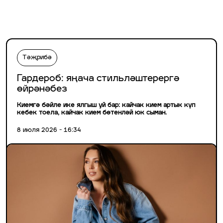
Тәҗрибә
Гардероб: яңача стильләштерергә
өйрәнәбез
Киемгә бәйле ике ялгыш уй бар: кайчак кием артык күп
кебек тоела, кайчак кием бөтенләй юк сыман.
8 июля 2026 - 16:34