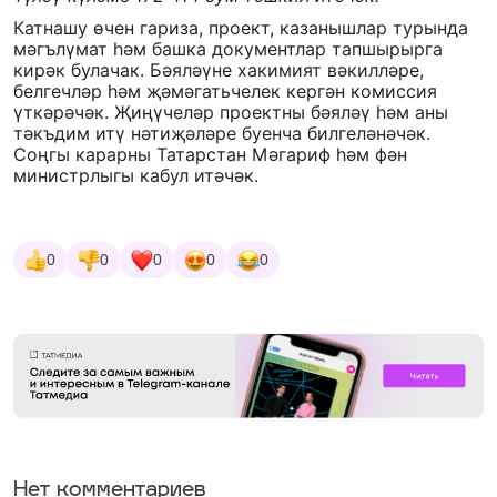
Катнашу өчен гариза, проект, казанышлар турында
мәгълүмат һәм башка документлар тапшырырга
кирәк булачак. Бәяләүне хакимият вәкилләре,
белгечләр һәм җәмәгатьчелек кергән комиссия
үткәрәчәк. Җиңүчеләр проектны бәяләү һәм аны
тәкъдим итү нәтиҗәләре буенча билгеләнәчәк.
Соңгы карарны Татарстан Мәгариф һәм фән
министрлыгы кабул итәчәк.
0
0
0
0
0
Нет комментариев