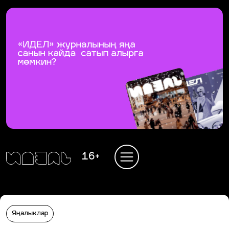
16+
Яңалыклар