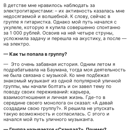
В детстве мне нравилось наблюдать за
электрогитаристами:
–
их активность казалась мне
недосягаемой и волшебной. К слову, сейчас в
группе я гитаристка. Однако мой путь начался с
укулеле, которую я купила совершенно спонтанно
за 1 000 рублей. Освоив на ней четыре струны,
усложнила задачу и перешла на акустику, а после
—
на электро.
— Как ты попала в группу?
— Это очень забавная история. Одним летом я
подрабатывала на Баумана, тогда моя деятельность
не была связана с музыкой. Ко мне подбежал
знакомый музыкант из одной популярной уличной
группы, мы начали болтать и он завел тему по
поводу своих переживаний: карьера,
взаимоотношения и личная жизнь. Где-то в
середине своего монолога он сказал: «А давай
создадим свою группу?». Я решила не упускать
такую возможность и согласилась. С этого и
начался мой путь уличного музыканта.
— Группа называется «Скандал?». Почему?