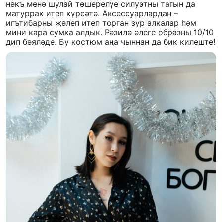
нәкъ менә шулай төшерелүе силуэтны тагын да
матуррак итеп күрсәтә. Аксессуарлардан –
игътибарны җәлеп итеп торган зур алкалар һәм
мини кара сумка алдык. Рәзилә әлеге образны 10/10
дип бәяләде. Бу костюм аңа чыннан да бик килеште!