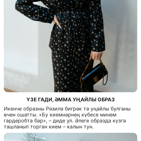
ҮЗЕ ГАДИ, ӘММА УҢАЙЛЫ ОБРАЗ
Икенче образны Рәзилә бигрәк тә уңайлы булганы
өчен ошатты. «Бу киемнәрнең күбесе минем
гардеробта бар», – диде ул. Әлеге образда күзгә
ташланып торган кием – калын тун.