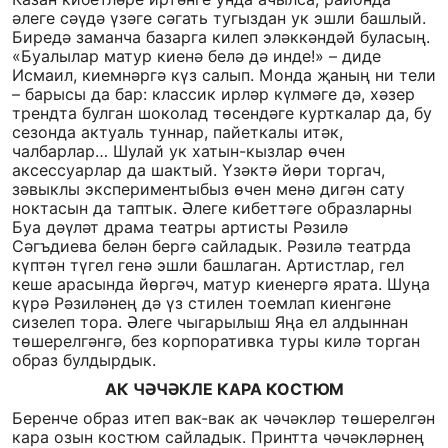
әлеге сәүдә үзәге сәгать тугыздан ук эшли башлый.
Биредә заманча базарга килеп эләккәндәй буласың.
«Буалылар матур киенә белә дә инде!» – диде
Исмаил, киемнәргә күз салып. Монда җаның ни тели
– барысы да бар: классик ирләр күлмәге дә, хәзер
трендта булган шоколад төсендәге курткалар да, бу
сезонда актуаль туннар, пайеткалы итәк,
чалбарлар… Шулай ук хатын-кызлар өчен
аксессуарлар да шактый. Үзәктә йөри торгач,
зәвыклы экспериментыбыз өчен менә дигән сату
ноктасын да таптык. Әлеге кибеттәге образларны
Буа дәүләт драма театры артисты Рәзилә
Сәгъдиева белән бергә сайладык. Рәзилә театрда
күптән түгел генә эшли башлаган. Артистлар, гел
кеше арасында йөргәч, матур киенергә ярата. Шуңа
күрә Рәзиләнең дә үз стилен тоемлап киенгәне
сизелеп тора. Әлеге чыгарылыш Яңа ел алдыннан
төшерелгәнгә, без корпоративка туры килә торган
образ булдырдык.
АК ЧӘЧӘКЛЕ КАРА КОСТЮМ
Беренче образ итеп вак-вак ак чәчәкләр төшерелгән
кара озын костюм сайладык. Принтта чәчәкләрнең