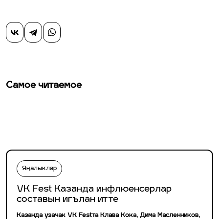
Самое читаемое
Яңалыклар
VK Fest Казанда инфлюенсерлар
составын игълан итте
Казанда узачак VK Festта Клава Кока, Дима Масленников,