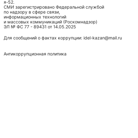
я-52.
СМИ зарегистрировано Федеральной службой
по надзору в сфере связи,
информационных технологий
и массовых коммуникаций (Роскомнадзор)
ЭЛ № ФС 77 - 89431 от 14.05.2025
Для сообщений о фактах коррупции: idel-kazan@mail.ru
Антикоррупционная политика
АО «ТАТМЕДИА» использует «cookie»
для персонализации
сервисов и удобства пользователей сайтом. Использование
«cookie» можно отменить в настройках браузера.
Политика конфиденциальности
Телефон АО «ТАТМЕДИА»:
(843) 222 09 84
16+