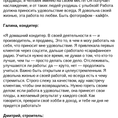
продавцы, и человек именно на своем месте! Он получает
наслаждение, и от таких людей уходишь с улыбкой! Работа
должна приносить удовольствие всегда. Я довольна своей
жизнью, эта работа по любви. Быть фотографом - кайф!».
Галина, кондитер:
«Я домашний кондитер. В своей деятельности я — и
производитель, и продавец. Это то, в чем я могу работать на
себя, что приносит мне удовольствие. Я привлекала первых
клиентов через соцсети, дальше сработало «сарафанное»
радио. Учиться нужно все время, не думая о том, что кто-то
лучше, чем ты — просто делать свое дело. Отслеживать,
улучшаются ли работы: да — круто, нет — продолжать
учиться. Важно быть открытым и целеустремленным. Я
довольна жизнью и своей работой, но всегда есть к чему
стремиться. Строго слежу за качеством, иду навстречу
клиентам, чтобы они возвращались. Нужно гореть своим
делом: если работа в удовольствие, она принесет свои
плоды, а желаемый результат у каждого свой. Как
говорится, преврати своё хобби в доход, и тебе ни дня не
придется работать!»
Дмитрий, строитель: