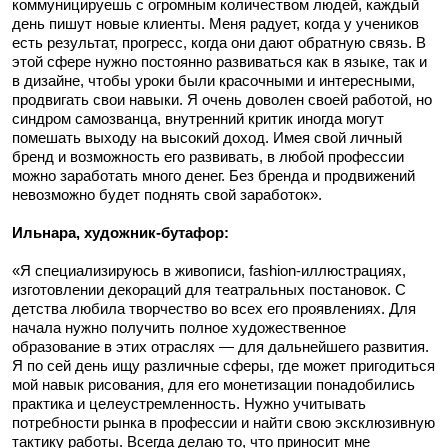
коммуницируешь с огромным количеством людей, каждый
день пишут новые клиенты. Меня радует, когда у учеников
есть результат, прогресс, когда они дают обратную связь. В
этой сфере нужно постоянно развиваться как в языке, так и
в дизайне, чтобы уроки были красочными и интересными,
продвигать свои навыки. Я очень доволен своей работой, но
синдром самозванца, внутренний критик иногда могут
помешать выходу на высокий доход. Имея свой личный
бренд и возможность его развивать, в любой профессии
можно заработать много денег. Без бренда и продвижений
невозможно будет поднять свой заработок».
Ильнара, художник-бутафор:
«Я специализируюсь в живописи, fashion-иллюстрациях,
изготовлении декораций для театральных постановок. С
детства любила творчество во всех его проявлениях. Для
начала нужно получить полное художественное
образование в этих отраслях — для дальнейшего развития.
Я по сей день ищу различные сферы, где может пригодиться
мой навык рисования, для его монетизации понадобились
практика и целеустремленность. Нужно учитывать
потребности рынка в профессии и найти свою эксклюзивную
тактику работы. Всегда делаю то, что приносит мне