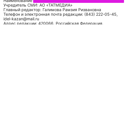
Наименование сетевого издания: Идел-Идель
Учредитель СМИ: АО «ТАТМЕДИА»
Главный редактор: Галимова Рамзия Ризвановна
Телефон и электронная почта редакции: (843) 222-05-45,
idel-kazan@mail.ru
Адрес редакции: 420066, Российская Федерация,
Республика Татарстан, г. Казань, ул. Декабристов, д. 2, а/
я-52.
СМИ зарегистрировано Федеральной службой
по надзору в сфере связи,
информационных технологий
и массовых коммуникаций (Роскомнадзор)
ЭЛ № ФС 77 - 89431 от 14.05.2025
Для сообщений о фактах коррупции: idel-kazan@mail.ru
Антикоррупционная политика
АО «ТАТМЕДИА» использует «cookie»
для персонализации
сервисов и удобства пользователей сайтом. Использование
«cookie» можно отменить в настройках браузера.
Политика конфиденциальности