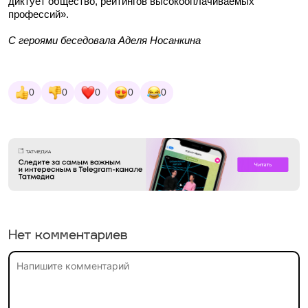
диктует общество, рейтингов высокооплачиваемых
профессий».
С героями беседовала Аделя Носанкина
0
0
0
0
0
Нет комментариев