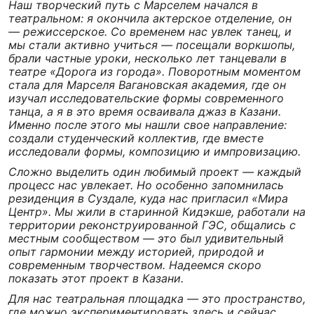
Наш творческий путь с Марселем начался в
театральном: я окончила актерское отделение, он
— режиссерское. Со временем нас увлек танец, и
мы стали активно учиться — посещали воркшопы,
брали частные уроки, несколько лет танцевали в
театре «Дорога из города». Поворотным моментом
стала для Марселя Вагановская академия, где он
изучал исследовательские формы современного
танца, а я в это время осваивала джаз в Казани.
Именно после этого мы нашли свое направление:
создали студенческий коллектив, где вместе
исследовали формы, композицию и импровизацию.
Сложно выделить один любимый проект — каждый
процесс нас увлекает. Но особенно запомнилась
резиденция в Суздале, куда нас пригласил «Мира
Центр». Мы жили в старинной Кидэкше, работали на
территории реконструированной ГЭС, общались с
местным сообществом — это был удивительный
опыт гармонии между историей, природой и
современным творчеством. Надеемся скоро
показать этот проект в Казани.
Для нас театральная площадка — это пространство,
где можно экспериментировать здесь и сейчас,