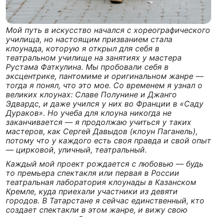
Мой путь в искусство начался с хореографического
училища, но настоящим призванием стала
клоунада, которую я открыл для себя в
театральном училище на занятиях у мастера
Рустама Фаткулина. Мы пробовали себя в
эксцентрике, пантомиме и оригинальном жанре —
тогда я понял, что это мое. Со временем я узнал о
великих клоунах: Славе Полунине и Джанго
Эдвардс, и даже учился у них во Франции в «Саду
Дураков». Но учеба для клоуна никогда не
заканчивается — я продолжаю учиться у таких
мастеров, как Сергей Давыдов (клоун Паганель),
потому что у каждого есть своя правда и свой опыт
— цирковой, уличный, театральный.
Каждый мой проект рождается с любовью — будь
то премьера спектакля или первая в России
театральная лаборатория клоунады в Казанском
Кремле, куда приехали участники из девяти
городов. В Татарстане я сейчас единственный, кто
создает спектакли в этом жанре, и вижу свою