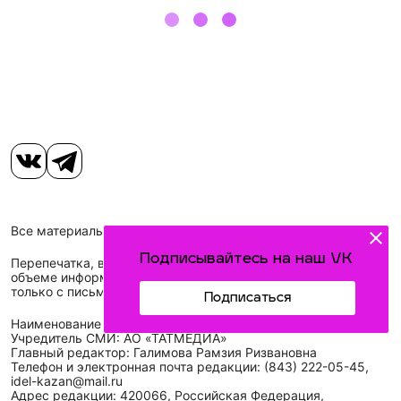
Все материалы, размещенные на сайте, защищены законом.
Подписывайтесь на наш VK
Перепечатка, воспроизведение и распространение в любом
объеме информации, размещенной на сайте, возможна
только с письменного согласия редакций СМИ.
Подписаться
Наименование сетевого издания: Идел-Идель
Учредитель СМИ: АО «ТАТМЕДИА»
Главный редактор: Галимова Рамзия Ризвановна
Телефон и электронная почта редакции: (843) 222-05-45,
idel-kazan@mail.ru
Адрес редакции: 420066, Российская Федерация,