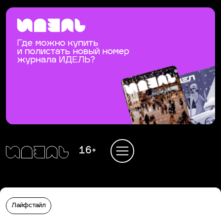
16+
Лайфстайл