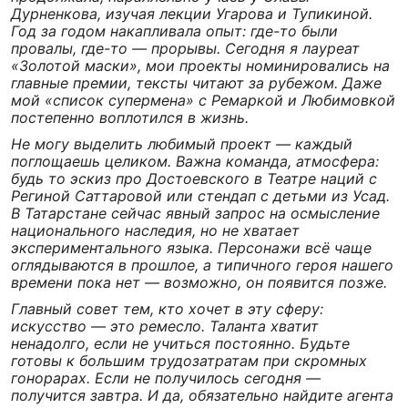
Дурненкова, изучая лекции Угарова и Тупикиной.
Год за годом накапливала опыт: где-то были
провалы, где-то — прорывы. Сегодня я лауреат
«Золотой маски», мои проекты номинировались на
главные премии, тексты читают за рубежом. Даже
мой «список супермена» с Ремаркой и Любимовкой
постепенно воплотился в жизнь.
Не могу выделить любимый проект — каждый
поглощаешь целиком. Важна команда, атмосфера:
будь то эскиз про Достоевского в Театре наций с
Региной Саттаровой или стендап с детьми из Усад.
В Татарстане сейчас явный запрос на осмысление
национального наследия, но не хватает
экспериментального языка. Персонажи всё чаще
оглядываются в прошлое, а типичного героя нашего
времени пока нет — возможно, он появится позже.
Главный совет тем, кто хочет в эту сферу:
искусство — это ремесло. Таланта хватит
ненадолго, если не учиться постоянно. Будьте
готовы к большим трудозатратам при скромных
гонорарах. Если не получилось сегодня —
получится завтра. И да, обязательно найдите агента