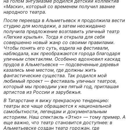
на голом энтузиазме родился детский коллектив
«Маски», который со временем получил звание
народного театра.
После переезда в Альметьевск я продолжила вести
студию для молодежи, а затем неожиданно
получила предложение возглавить уличный театр
«Легкие крылья». Тогда я открыла для себя
совершенно новый жанр со своими правилами.
Чтобы понять его суть, ездила на фестивали,
наблюдала, как преображаются города благодаря
уличным спектаклям. Особенно вдохновил каскад
прудов в Альметьевске — подсвеченные деревья
казались мне местом, где должны жить
фантастические существа. Так родился мой
любимый проект — фестиваль уличных театров,
который мы проводим уже пятый год, приглашая
артистов из России и зарубежья.
В Татарстане я вижу прекрасную тенденцию:
театры все чаще обращаются к национальной
самобытности, легендам и документальным
историям. Наш спектакль «Этно» — тому пример. А
еще важно, что театр становится доступнее: в
Альметьевске создан театр горожан, где