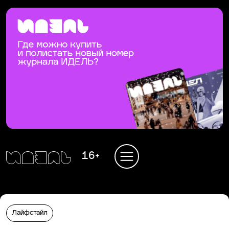
16+
Лайфстайл