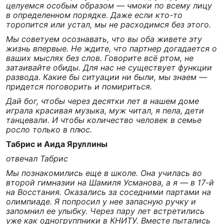
целуемся особым образом — чмоки по всему лицу
в определенном порядке. Даже если кто-то
торопится или устал, мы не расходимся без этого.
Мы советуем осознавать, что вы оба живете эту
жизнь впервые. Не ждите, что партнер догадается о
ваших мыслях без слов. Говорите всё ртом, не
затаивайте обиды. Для нас не существует функции
развода. Какие бы ситуации ни были, мы знаем —
придется поговорить и помириться.
Дай бог, чтобы через десятки лет в нашем доме
играла красивая музыка, муж читал, я пела, дети
танцевали. И чтобы количество человек в семье
росло только в плюс.
Табрис и Аида Яруллины
отвечал Табрис
Мы познакомились еще в школе. Она училась во
второй гимназии на Шамиля Усманова, а я — в 17-й
на Восстания. Оказались за соседними партами на
олимпиаде. Я попросил у нее запасную ручку и
запомнил ее улыбку. Через пару лет встретились
уже как одногруппники в КНИТУ. Вместе пытались