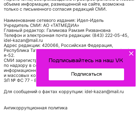
объеме информации, размещенной на сайте, возможна
только с письменного согласия редакций СМИ.
Наименование сетевого издания: Идел-Идель
Учредитель СМИ: АО «ТАТМЕДИА»
Главный редактор: Галимова Рамзия Ризвановна
Телефон и электронная почта редакции: (843) 222-05-45,
idel-kazan@mail.ru
Адрес редакции: 420066, Российская Федерация,
Республика Татарстан, г. Казань, ул. Декабристов, д. 2, а/
я-52.
СМИ зарегистрировано Федеральной службой
Подписывайтесь на наш VK
по надзору в сфере связи,
информационных технологий
Подписаться
и массовых коммуникаций (Роскомнадзор)
ЭЛ № ФС 77 - 89431 от 14.05.2025
Для сообщений о фактах коррупции: idel-kazan@mail.ru
Антикоррупционная политика
АО «ТАТМЕДИА» использует «cookie»
для персонализации
сервисов и удобства пользователей сайтом. Использование
«cookie» можно отменить в настройках браузера.
Политика конфиденциальности