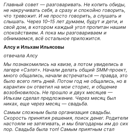
Главный совет — разговаривать. Не копить обиды,
не накручивать себя, а сразу и спокойно говорить,
что тревожит. И не просто говорить, а слушать и
слышать. Через 10–15 лет думаем, будут и дети, и
свой дом, в котором каждый угол пропитан нашим
спокойствием. А пока мы разговариваем и
обнимаемся, всё остальное приложится.
Алсу и Ильхам Ильясовы
отвечала Алсу
Мы познакомились на квизе, а потом увиделись в
лагере «Сэлэт». Начали делать общий SMM-проект,
много общались, начали встречаться — правда, это
было всего пять дней. Потом год не общались, но в
карантин он ответил на мои сторис, и общение
возобновилось. Не прошло и двух месяцев —
Ильхам сделал предложение. Через месяц был
никах, еще через месяц — свадьба.
Самым сложным была организация свадьбы.
Скорость принятия решения, поиск денег. Родители
настояли не затягивать, и мы благодарны им до сих
пор. Свадьба была топ! Самым приятным стал