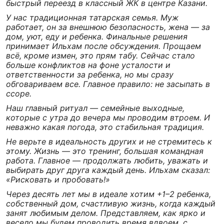
быстрый переезд в классный ЖК в центре Казани.
У нас традиционная татарская семья. Муж
работает, он за внешнюю безопасность, жена — за
дом, уют, еду и ребенка. Финальные решения
принимает Ильхам после обсуждения. Прощаем
всё, кроме измен, это прям табу. Сейчас стало
больше конфликтов на фоне усталости и
ответственности за ребенка, но мы сразу
обговариваем все. Главное правило: не засыпать в
ссоре.
Наш главный ритуал — семейные выходные,
которые с утра до вечера мы проводим втроем. И
неважно какая погода, это стабильная традиция.
Не верьте в идеальность других и не стремитесь к
этому. Жизнь — это тренинг, большая командная
работа. Главное — продолжать любить, уважать и
выбирать друг друга каждый день. Ильхам сказал:
«Рисковать и пробовать!»
Через десять лет мы в идеале хотим +1–2 ребенка,
собственный дом, счастливую жизнь, когда каждый
занят любимым делом. Представляем, как ярко и
весело мы будем проводить время вдвоем, с