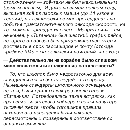
столкновения — всё-таки не был максимальным
(самым полным). И даже на самом полном ходу,
выжимая всё из паровых машин (до 24 узлов в
теории), он технически не мог претендовать на
побитие трансатлантического рекорда скорости, на
тот момент принадлежавшего «Мавритании». Тем
не менее, у «Титаника» был жесткий график рейса,
которого он обязан был придерживаться, чтобы
доставить в срок пассажиров и почту (отсюда
префикс RMS – «королевский почтовый пароход».
— Действительно ли на корабле было слишком
мало спасательных шлюпок из-за халатности?
— То, что шлюпок было недостаточно для всех
находившихся на борту людей – это правда.
Нынешние стандарты шлюпочного оснащения,
кстати, были приняты как раз после гибели
«Титаника». Потребовалась такая встряска, как
крушение гигантского лайнера с почти полутора
тысячей жертв, чтобы тогдашние правила
шлюпочного оснащения были наконец
пересмотрены и приведены в соответствие со
здравым смыслом.