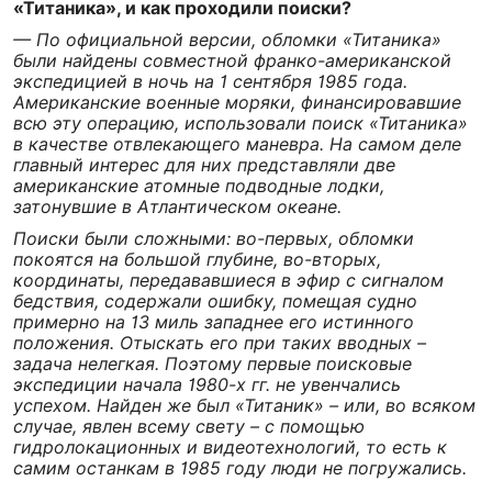
«Титаника», и как проходили поиски?
— По официальной версии, обломки «Титаника»
были найдены совместной франко-американской
экспедицией в ночь на 1 сентября 1985 года.
Американские военные моряки, финансировавшие
всю эту операцию, использовали поиск «Титаника»
в качестве отвлекающего маневра. На самом деле
главный интерес для них представляли две
американские атомные подводные лодки,
затонувшие в Атлантическом океане.
Поиски были сложными: во-первых, обломки
покоятся на большой глубине, во-вторых,
координаты, передававшиеся в эфир с сигналом
бедствия, содержали ошибку, помещая судно
примерно на 13 миль западнее его истинного
положения. Отыскать его при таких вводных –
задача нелегкая. Поэтому первые поисковые
экспедиции начала 1980-х гг. не увенчались
успехом. Найден же был «Титаник» – или, во всяком
случае, явлен всему свету – с помощью
гидролокационных и видеотехнологий, то есть к
самим останкам в 1985 году люди не погружались.