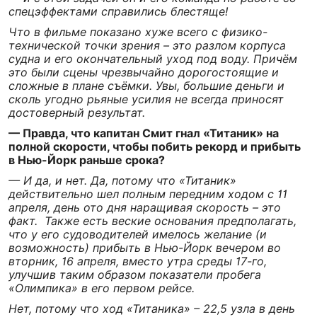
спецэффектами справились блестяще!
Что в фильме показано хуже всего с физико-
технической точки зрения – это разлом корпуса
судна и его окончательный уход под воду. Причём
это были сцены чрезвычайно дорогостоящие и
сложные в плане съёмки. Увы, большие деньги и
сколь угодно рьяные усилия не всегда приносят
достоверный результат.
— Правда, что капитан Смит гнал «Титаник» на
полной скорости, чтобы побить рекорд и прибыть
в Нью-Йорк раньше срока?
— И да, и нет. Да, потому что «Титаник»
действительно шел полным передним ходом с 11
апреля, день ото дня наращивая скорость – это
факт. Также есть веские основания предполагать,
что у его судоводителей имелось желание (и
возможность) прибыть в Нью-Йорк вечером во
вторник, 16 апреля, вместо утра среды 17-го,
улучшив таким образом показатели пробега
«Олимпика» в его первом рейсе.
Нет, потому что ход «Титаника» – 22,5 узла в день