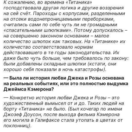
К сожалению, во времена «Титаника»
господствовала другая логика и другие воззрения
на сей счёт. Пароходы с корпусами, разделенными
на отсеки водонепроницаемыми переборками,
считались сами по себе чуть ли не громадными
«спасательными шлюпками». Потому допускалось –
на совершенно законном основании – малое
количество шлюпок как таковых. На «Титанике» их
количество соответствовало нормам
действовавшего в те годы законодательства. Их
даже было чуть больше, чем требовалось по закону:
были добавлены складные шлюпки (кстати, они
хорошо себя показали в ночь катастрофы).
— Была ли история любви Джека и Розы основана
на реальных событиях, или это полностью выдумка
Джеймса Кэмерона?
— Конкретно история любви Джека и Розы – это
художественный вымысел от и до. Таких людей на
борту «Титаника» не было. (Был кочегар по имени
Джозеф Доусон, после выхода фильма Кэмерона
его могила в Галифаксе стала утопать в цветах от
поклонниц).