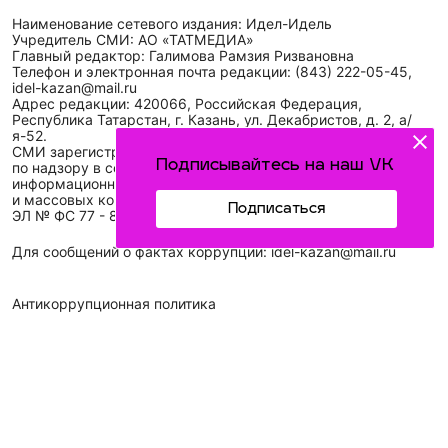
Наименование сетевого издания: Идел-Идель
Учредитель СМИ: АО «ТАТМЕДИА»
Главный редактор: Галимова Рамзия Ризвановна
Телефон и электронная почта редакции: (843) 222-05-45,
idel-kazan@mail.ru
Адрес редакции: 420066, Российская Федерация,
Республика Татарстан, г. Казань, ул. Декабристов, д. 2, а/
я-52.
СМИ зарегистрировано Федеральной службой
Подписывайтесь на наш VK
по надзору в сфере связи,
информационных технологий
и массовых коммуникаций (Роскомнадзор)
Подписаться
ЭЛ № ФС 77 - 89431 от 14.05.2025
Для сообщений о фактах коррупции: idel-kazan@mail.ru
Антикоррупционная политика
АО «ТАТМЕДИА» использует «cookie»
для персонализации
сервисов и удобства пользователей сайтом. Использование
«cookie» можно отменить в настройках браузера.
Политика конфиденциальности