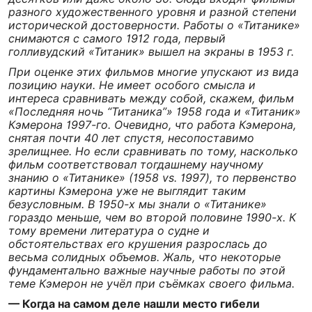
разного художественного уровня и разной степени
исторической достоверности. Работы о «Титанике»
снимаются с самого 1912 года, первый
голливудский «Титаник» вышел на экраны в 1953 г.
При оценке этих фильмов многие упускают из вида
позицию науки. Не имеет особого смысла и
интереса сравнивать между собой, скажем, фильм
«Последняя ночь “Титаника”» 1958 года и «Титаник»
Кэмерона 1997-го. Очевидно, что работа Кэмерона,
снятая почти 40 лет спустя, несопоставимо
зрелищнее. Но если сравнивать по тому, насколько
фильм соответствовал тогдашнему научному
знанию о «Титанике» (1958 vs. 1997), то первенство
картины Кэмерона уже не выглядит таким
безусловным. В 1950-х мы знали о «Титанике»
гораздо меньше, чем во второй половине 1990-х. К
тому времени литература о судне и
обстоятельствах его крушения разрослась до
весьма солидных объемов. Жаль, что некоторые
фундаментально важные научные работы по этой
теме Кэмерон не учёл при съёмках своего фильма.
— Когда на самом деле нашли место гибели