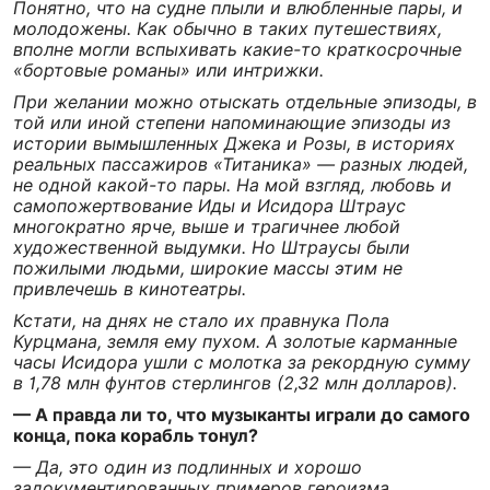
Понятно, что на судне плыли и влюбленные пары, и
молодожены. Как обычно в таких путешествиях,
вполне могли вспыхивать какие-то краткосрочные
«бортовые романы» или интрижки.
При желании можно отыскать отдельные эпизоды, в
той или иной степени напоминающие эпизоды из
истории вымышленных Джека и Розы, в историях
реальных пассажиров «Титаника» — разных людей,
не одной какой-то пары. На мой взгляд, любовь и
самопожертвование Иды и Исидора Штраус
многократно ярче, выше и трагичнее любой
художественной выдумки. Но Штраусы были
пожилыми людьми, широкие массы этим не
привлечешь в кинотеатры.
Кстати, на днях не стало их правнука Пола
Курцмана, земля ему пухом. А золотые карманные
часы Исидора ушли с молотка за рекордную сумму
в 1,78 млн фунтов стерлингов (2,32 млн долларов).
— А правда ли то, что музыканты играли до самого
конца, пока корабль тонул?
— Да, это один из подлинных и хорошо
задокументированных примеров героизма,