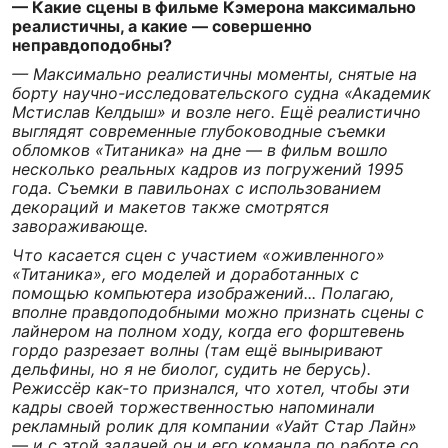
— Какие сцены в фильме Кэмерона максимально
реалистичны, а какие — совершенно
неправдоподобны?
— Максимально реалистичны моменты, снятые на
борту научно-исследовательского судна «Академик
Мстислав Келдыш» и возле него. Ещё реалистично
выглядят современные глубоководные съемки
обломков «Титаника» на дне — в фильм вошло
несколько реальных кадров из погружений 1995
года. Съемки в павильонах с использованием
декораций и макетов также смотрятся
завораживающе.
Что касается сцен с участием «оживленного»
«Титаника», его моделей и доработанных с
помощью компьютера изображений... Полагаю,
вполне правдоподобными можно признать сцены с
лайнером на полном ходу, когда его форштевень
гордо разрезает волны (там ещё выныривают
дельфины, но я не биолог, судить не берусь).
Режиссёр как-то признался, что хотел, чтобы эти
кадры своей торжественностью напоминали
рекламный ролик для компании «Уайт Стар Лайн»
— и с этой задачей он и его команда по работе со