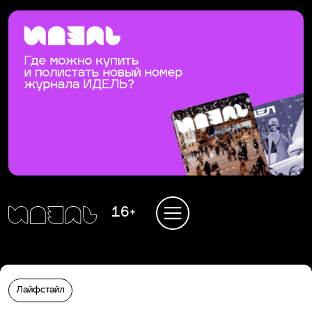
16+
Лайфстайл