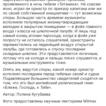
проявленного в ночь гибели «Титаника». Не совсем
ясно, играл ли оркестр по приказу капитана или же
по своей собственной инициативе — тут возможны
споры. Большую часть времени музыканты
исполняли популярные жизнеутверждающие
мелодии в закрытом помещении — в фойе главного
входа I класса на шлюпочной палубе. И лишь под
самый конец агонии парохода, когда в фойе уже
попросту не осталось слушателей, оркестранты
переместились на леденящий воздух открытой
палубы, где готовились к спуску последние
складные шлюпки. Это представляется логичным,
потому что на холоде и пальцы плохо слушаются, и
музыкальные инструменты тоже.
Опять же, ведутся споры, какой номер оркестр
исполнял последним перед гибелью своей и судна.
Подавляющее большинство свидетелей сходятся на
том, что это был английский религиозный гимн
«Ближе, Господь, к Тебе».
Автор: Полина Кугубаева
Фото предоставлены научным лекторием Milmax