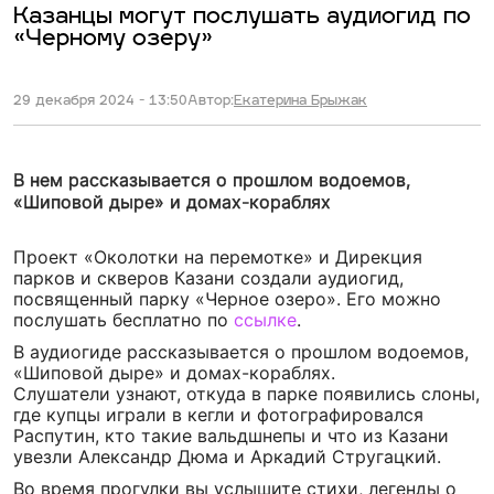
Казанцы могут послушать аудиогид по
«Черному озеру»
29 декабря 2024 - 13:50
Автор:
Екатерина Брыжак
В нем рассказывается о прошлом водоемов,
«Шиповой дыре» и домах-кораблях
Проект «Околотки на перемотке» и Дирекция
парков и скверов Казани создали аудиогид,
посвященный парку «Черное озеро». Его можно
послушать бесплатно по
ссылке
.
В аудиогиде рассказывается о прошлом водоемов,
«Шиповой дыре» и домах-кораблях.
Слушатели узнают, откуда в парке появились слоны,
где купцы играли в кегли и фотографировался
Распутин, кто такие вальдшнепы и что из Казани
увезли Александр Дюма и Аркадий Стругацкий.
Во время прогулки вы услышите стихи, легенды о