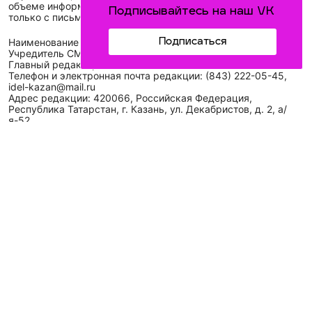
объеме информации, размещенной на сайте, возможна
Подписывайтесь на наш VK
только с письменного согласия редакций СМИ.
Подписаться
Наименование сетевого издания: Идел-Идель
Учредитель СМИ: АО «ТАТМЕДИА»
Главный редактор: Галимова Рамзия Ризвановна
Телефон и электронная почта редакции: (843) 222-05-45,
idel-kazan@mail.ru
Адрес редакции: 420066, Российская Федерация,
Республика Татарстан, г. Казань, ул. Декабристов, д. 2, а/
я-52.
СМИ зарегистрировано Федеральной службой
по надзору в сфере связи,
информационных технологий
и массовых коммуникаций (Роскомнадзор)
ЭЛ № ФС 77 - 89431 от 14.05.2025
Для сообщений о фактах коррупции: idel-kazan@mail.ru
Антикоррупционная политика
АО «ТАТМЕДИА» использует «cookie»
для персонализации
сервисов и удобства пользователей сайтом. Использование
«cookie» можно отменить в настройках браузера.
Политика конфиденциальности