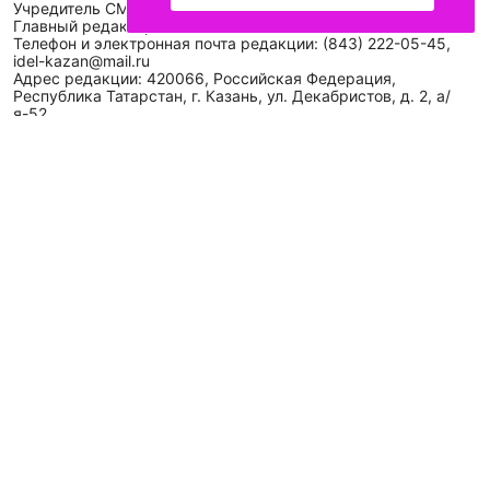
Учредитель СМИ: АО «ТАТМЕДИА»
Главный редактор: Галимова Рамзия Ризвановна
Телефон и электронная почта редакции: (843) 222-05-45,
idel-kazan@mail.ru
Адрес редакции: 420066, Российская Федерация,
Республика Татарстан, г. Казань, ул. Декабристов, д. 2, а/
я-52.
СМИ зарегистрировано Федеральной службой
по надзору в сфере связи,
информационных технологий
и массовых коммуникаций (Роскомнадзор)
ЭЛ № ФС 77 - 89431 от 14.05.2025
Для сообщений о фактах коррупции: idel-kazan@mail.ru
Антикоррупционная политика
АО «ТАТМЕДИА» использует «cookie»
для персонализации
сервисов и удобства пользователей сайтом. Использование
«cookie» можно отменить в настройках браузера.
Политика конфиденциальности