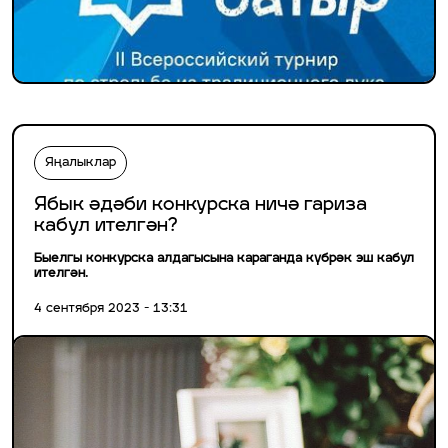
Яңалыклар
Ябык әдәби конкурска ничә гариза
кабул ителгән?
Быелгы конкурска алдагысына караганда күбрәк эш кабул
ителгән.
4 сентября 2023 - 13:31