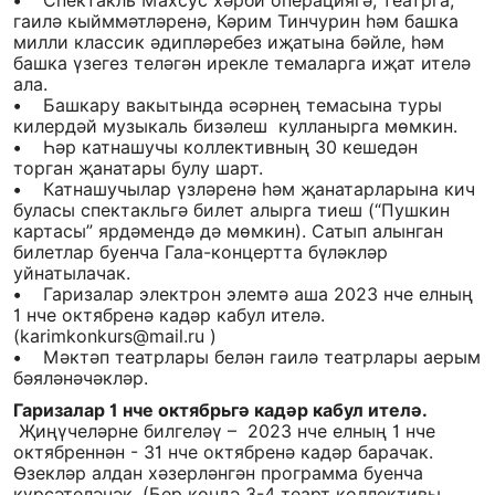
• Спектакль Махсус хәрби операциягә, театрга,
гаилә кыйммәтләренә, Кәрим Тинчурин һәм башка
милли классик әдипләребез иҗатына бәйле, һәм
башка үзегез теләгән ирекле темаларга иҗат ителә
ала.
• Башкару вакытында әсәрнең темасына туры
килердәй музыкаль бизәлеш кулланырга мөмкин.
• Һәр катнашучы коллективның 30 кешедән
торган җанатары булу шарт.
• Катнашучылар үзләренә һәм җанатарларына кич
буласы спектакльгә билет алырга тиеш (“Пушкин
картасы” ярдәмендә дә мөмкин). Сатып алынган
билетлар буенча Гала-концертта бүләкләр
уйнатылачак.
• Гаризалар электрон элемтә аша 2023 нче елның
1 нче октябренә кадәр кабул ителә.
(karimkonkurs@mail.ru )
• Мәктәп театрлары белән гаилә театрлары аерым
бәяләнәчәкләр.
Гаризалар 1 нче октябрьгә кадәр кабул ителә.
Җиңүчеләрне билгеләү – 2023 нче елның 1 нче
октябреннән - 31 нче октябренә кадәр барачак.
Өзекләр алдан хәзерләнгән программа буенча
күрсәтеләчәк. (Бер көндә 3-4 теарт коллективы