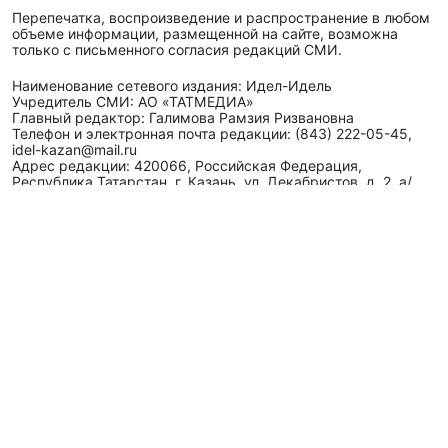
Перепечатка, воспроизведение и распространение в любом
объеме информации, размещенной на сайте, возможна
только с письменного согласия редакций СМИ.
Наименование сетевого издания: Идел-Идель
Учредитель СМИ: АО «ТАТМЕДИА»
Главный редактор: Галимова Рамзия Ризвановна
Телефон и электронная почта редакции: (843) 222-05-45,
idel-kazan@mail.ru
Адрес редакции: 420066, Российская Федерация,
Республика Татарстан, г. Казань, ул. Декабристов, д. 2, а/
я-52.
СМИ зарегистрировано Федеральной службой
по надзору в сфере связи,
информационных технологий
и массовых коммуникаций (Роскомнадзор)
ЭЛ № ФС 77 - 89431 от 14.05.2025
Для сообщений о фактах коррупции: idel-kazan@mail.ru
Антикоррупционная политика
АО «ТАТМЕДИА» использует «cookie»
для персонализации
сервисов и удобства пользователей сайтом. Использование
«cookie» можно отменить в настройках браузера.