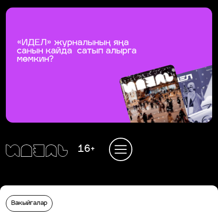
16+
Вакыйгалар