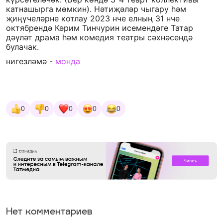
катнашырга мөмкин). Нәтиҗәләр чыгару һәм
җиңүчеләрне котлау 2023 нче елның 31 нче
октябрендә Кәрим Тинчурин исемендәге Татар
дәүләт драма һәм комедия театры сәхнәсендә
булачак.
нигезләмә -
монда
0
0
0
0
0
Нет комментариев