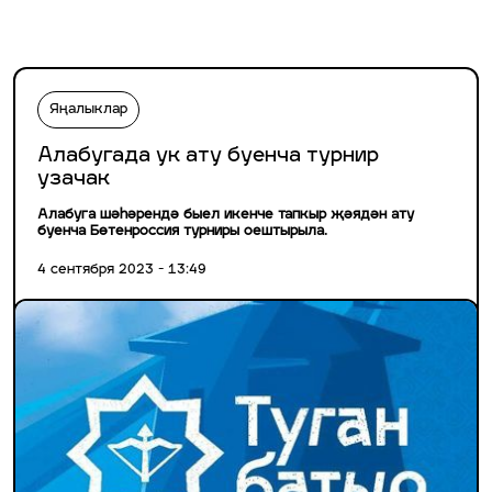
Яңалыклар
Алабугада ук ату буенча турнир
узачак
Алабуга шәһәрендә быел икенче тапкыр җәядән ату
буенча Бөтенроссия турниры оештырыла.
4 сентября 2023 - 13:49