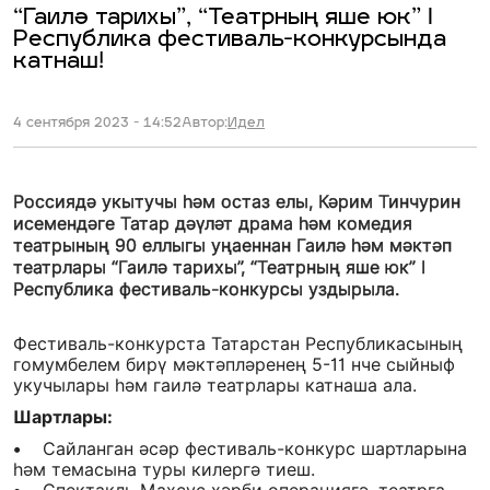
“Гаилә тарихы”, “Театрның яше юк” I
Республика фестиваль-конкурсында
катнаш!
4 сентября 2023 - 14:52
Автор:
Идел
Россиядә укытучы һәм остаз елы, Кәрим Тинчурин
исемендәге Татар дәүләт драма һәм комедия
театрының 90 еллыгы уңаеннан Гаилә һәм мәктәп
театрлары “Гаилә тарихы”, “Театрның яше юк” I
Республика фестиваль-конкурсы уздырыла.
Фестиваль-конкурста Татарстан Республикасының
гомумбелем бирү мәктәпләренең 5-11 нче сыйныф
укучылары һәм гаилә театрлары катнаша ала.
Шартлары:
• Сайланган әсәр фестиваль-конкурс шартларына
һәм темасына туры килергә тиеш.