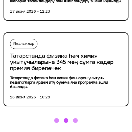
шәһәрне төзекләндерү һәм яшелләндерү эшенә кушылды.
17 июня 2026 - 12:23
Яңалыклар
Татарстанда физика һәм химия
укытучыларына 345 мең сумга кадәр
премия биреләчәк
Татарстанда физика һәм химия фәннәрен укытучы
педагогларга ярдәм итү буенча яңа программа эшли
башлады.
16 июня 2026 - 16:28