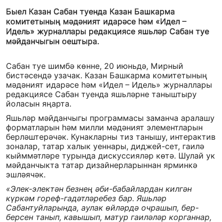
Быел Казан Сабан туенда Казан Башкарма
комитетының мәдәният идарәсе һәм «Идел –
Идель» журналлары редакциясе яшьләр Сабан туе
мәйданчыгын оештыра.
Сабан туе шимбә көнне, 20 июньдә, Мирный
бистәсендә узачак. Казан Башкарма комитетының
мәдәният идарәсе һәм «Идел – Идель» журналлары
редакциясе Сабан туенда яшьләрне таныштыру
йоласын яңарта.
Яшьләр мәйданчыгы программасы заманча аралашу
форматларын һәм милли мәдәният элементларын
берләштерәчәк. Кунакларны тиз танышу, интерактив
зоналар, татар халык уеннары, диджей-сет, гаилә
кыйммәтләре турында дискуссияләр көтә. Шулай ук
мәйданчыкта татар дизайнерларыннан ярминкә
эшләячәк.
«Элек-электән безнең әби-бабайлардан килгән
күркәм гореф-гадәтләребез бар. Яшьләр
Сабантуйларында, аулак өйләрдә очрашып, бер-
берсен танып, кавышып, матур гаиләләр корганнар,