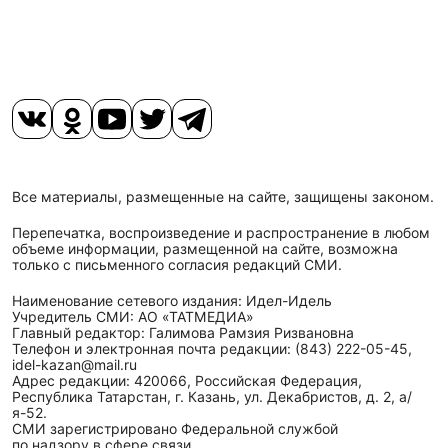
Все материалы, размещенные на сайте, защищены законом.
Перепечатка, воспроизведение и распространение в любом
объеме информации, размещенной на сайте, возможна
только с письменного согласия редакций СМИ.
Наименование сетевого издания: Идел-Идель
Учредитель СМИ: АО «ТАТМЕДИА»
Главный редактор: Галимова Рамзия Ризвановна
Телефон и электронная почта редакции: (843) 222-05-45,
idel-kazan@mail.ru
Адрес редакции: 420066, Российская Федерация,
Республика Татарстан, г. Казань, ул. Декабристов, д. 2, а/
я-52.
СМИ зарегистрировано Федеральной службой
по надзору в сфере связи,