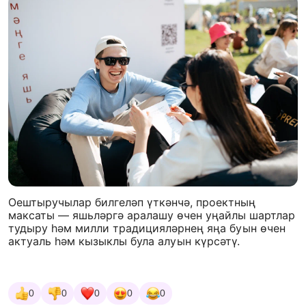
Оештыручылар билгеләп үткәнчә, проектның
максаты — яшьләргә аралашу өчен уңайлы шартлар
тудыру һәм милли традицияләрнең яңа буын өчен
актуаль һәм кызыклы була алуын күрсәтү.
0
0
0
0
0