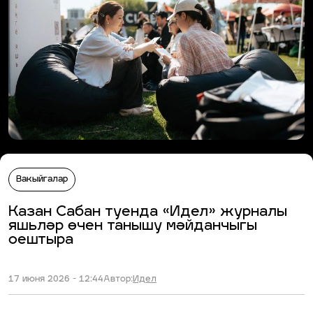
Вакыйгалар
Казан Сабан туенда «Идел» журналы
яшьләр өчен танышу мәйданчыгы
оештыра
17 июня 2026 - 12:44
Автор:
Идел