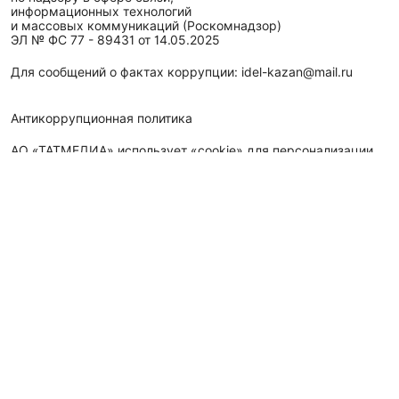
информационных технологий
и массовых коммуникаций (Роскомнадзор)
ЭЛ № ФС 77 - 89431 от 14.05.2025
Для сообщений о фактах коррупции: idel-kazan@mail.ru
Антикоррупционная политика
АО «ТАТМЕДИА» использует «cookie»
для персонализации
сервисов и удобства пользователей сайтом. Использование
«cookie» можно отменить в настройках браузера.
Политика конфиденциальности
Телефон АО «ТАТМЕДИА»:
(843) 222 09 84
16+