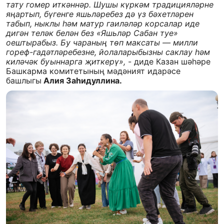
тату гомер иткәннәр. Шушы күркәм традицияләрне
яңартып, бүгенге яшьләребез дә үз бәхетләрен
табып, ныклы һәм матур гаиләләр корсалар иде
дигән теләк белән без «Яшьләр Сабан туе»
оештырабыз. Бу чараның төп максаты — милли
гореф-гадәтләребезне, йолаларыбызны саклау һәм
киләчәк буыннарга җиткерү»,
- диде Казан шәһәре
Башкарма комитетының мәдәният идарәсе
башлыгы
Алия Заһидуллина.