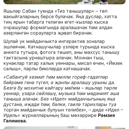
Яшьләр Сабан туенда «Тиз танышулар» – төп
вакыйгаларның берсе булачак. Яңа дуслар, хәтта
тиң ярын табарга теләгән егет-кызлар кыска
очрашулар форматында аралашачак һәм алдан
әзерләнгән сорауларга җавап бирәчәк.
Шулай ук мәйданчыкта интерактив зоналар
эшләячәк. Катнашучылар үзләре турында кыска
анкета тутыра, фотога төшеп, аны махсус танышу
тактасына урнаштыра алачак. Моннан тыш,
кунаклар татар халык уеннары, мисал өчен, «Йөзек
салыш», парлы биюләрдә катнашачак.
«Сабантуй хезмәт һәм милли гореф-гадәтләр
бәйрәме генә түгел, ә җанлы аралашу урыны да.
Безгә бу мохитне кайтару мөһим – яшьләр төрле
уеннар, үзара сөйләшү, музыка һәм мәдәният аша
таныша алачак. Без «Идел» мәйданчыгының яңа
дустанә, иҗади һәм, бәлки, гаилә тарихлары туа
торган мәйданчык булуын телибез»
, – диде «Идел –
Идель» журналларының баш мөхәррире
Рәмзия
Галимова.