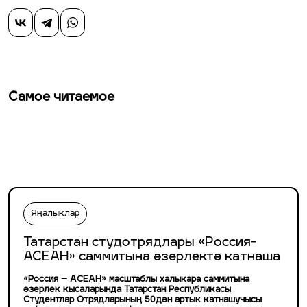
Самое читаемое
Яңалыклар
Татарстан студотрядлары «Россия-
АСЕАН» саммитына әзерлектә катнаша
«Россия – АСЕАН» масштаблы халыкара саммитына
әзерлек кысаларында Татарстан Республикасы
Студентлар Отрядларының 50дән артык катнашучысы