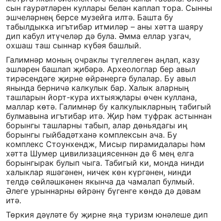
сын гаурәтләрен куллары белән каплап тора. Сынны
эшчеләрнең берсе музейга илтә. Башта бу
табылдыкка игътибар итмиләр – аны хәтта шаяру
дип кабул итүчеләр дә була. Әмма еллар узгач,
охшаш таш сыннар күбәя башлый.
Галимнәр моның очраклы түгеллеген аңлап, казу
эшләрен башлап җибәрә. Археологлар бер авыл
тирәсендәге җирне өйрәнергә булалар. Бу авыл
янында берничә калкулык бар. Халык аларның
ташларын йорт-кура ихтыяҗлары өчен куллана,
маллар көтә. Галимнәр бу калкулыкларның табигый
булмавына игътибар итә. Җир һәм туфрак астыннан
борынгы ташларны табып, алар дөньядагы иң
борынгы гыйбадәтханә комплексын ача. Бу
комплекс Стоунхендж, Мисыр пирамидалары һәм
хәтта Шумер цивилизациясеннән дә 6 мең елга
борынгырак булып чыга. Табигый ки, монда нинди
халыклар яшәгәнен, ничек көн күргәнен, нинди
телдә сөйләшкәнен якынча да чамалап булмый.
Әлеге урыннарны өйрәнү бүгенге көндә дә дәвам
итә.
Төркия дәүләте бу җирне яңа туризм юнәлеше дип