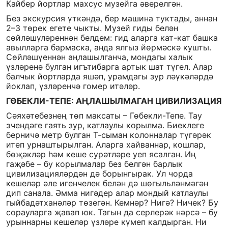
Кайбер йортлар махсус музейга әверелгән.
Без экскурсия үткәндә, бер машина туктады, аннан
2–3 төрек егете чыкты. Музей гиды белән
сөйләшүләреннән белдем: гид аларга кат-кат башка
авылларга бармаска, анда ялгыз йөрмәскә кушты.
Сөйләшүеннән аңлашылганча, мондагы халык
үзләренә булган игътибарга артык шат түгел. Алар
балчык йортларда яшәп, урамдагы зур ләүкәләрдә
йоклап, үзләренчә гомер итәләр.
ГӨБЕКЛИ-ТЕПЕ: АҢЛАШЫЛМАГАН ЦИВИЛИЗАЦИЯ
Сәяхәтебезнең төп максаты – Гөбекли-Тепе. Тау
эчендәге гаять зур, катлаулы корылма. Биеклеге
берничә метр булган Т-сыман колонналар түгәрәк
итеп урнаштырылган. Аларга хайваннар, кошлар,
бөҗәкләр һәм кеше сурәтләре уеп ясалган. Иң
гаҗәбе – бу корылмалар без белгән барлык
цивилизацияләрдән дә борынгырак. Ул чорда
кешеләр әле игенчелек белән дә шөгыльләнмәгән
дип санала. Әмма нигәдер алар мондый катлаулы
гыйбадәтханәләр төзегән. Кемнәр? Нигә? Ничек? Бу
сорауларга җавап юк. Тагын да серлерәк нәрсә – бу
урыннарны кешеләр үзләре күмеп калдырган. Ни