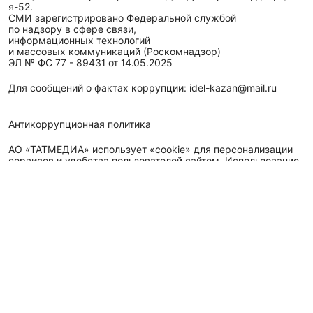
я-52.
СМИ зарегистрировано Федеральной службой
по надзору в сфере связи,
информационных технологий
и массовых коммуникаций (Роскомнадзор)
ЭЛ № ФС 77 - 89431 от 14.05.2025
Для сообщений о фактах коррупции: idel-kazan@mail.ru
Антикоррупционная политика
АО «ТАТМЕДИА» использует «cookie»
для персонализации
сервисов и удобства пользователей сайтом. Использование
«cookie» можно отменить в настройках браузера.
Политика конфиденциальности
Телефон АО «ТАТМЕДИА»:
(843) 222 09 84
16+