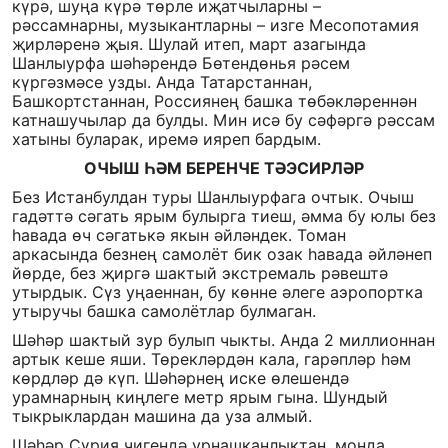
күрә, шуңа күрә төрле иҗатчыларны –
рәссамнарны, музыкантларны – изге Месопотамия
җирләренә җыя. Шулай итеп, март азагында
Шанлыурфа шәһәрендә Бөтендөнья рәсем
күргәзмәсе узды. Анда Татарстаннан,
Башкортстаннан, Россиянең башка төбәкләреннән
катнашучылар да булды. Мин исә бу сәфәргә рәссам
хатыны буларак, иремә ияреп бардым.
ОЧЫШ ҺӘМ БЕРЕНЧЕ ТӘЭСИРЛӘР
Без Истанбулдан туры Шанлыурфага очтык. Очыш
гадәттә сәгать ярым булырга тиеш, әмма бу юлы без
һавада өч сәгатькә якын әйләндек. Томан
аркасында безнең самолёт бик озак һавада әйләнеп
йөрде, без җиргә шактый экстремаль рәвештә
утырдык. Сүз уңаеннан, бу көнне әлеге аэропортка
утыручы башка самолётлар булмаган.
Шәһәр шактый зур булып чыкты. Анда 2 миллионнан
артык кеше яши. Төрекләрдән кала, гарәпләр һәм
көрдләр дә күп. Шәһәрнең иске өлешендә
урамнарның киңлеге метр ярым гына. Шундый
тыкрыклардан машина да уза алмый.
Шәһәр Сүрия чигендә урнашканлыктан, монда