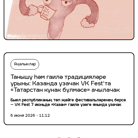
Яңалыклар
Танышу һәм гаилә традицияләре
урыны: Казанда узачак VK Fest‘та
«Татарстан кунак бүлмәсе» ачылачак
Быел республиканың төп җәйге фестивальләренең берсе
– VK Fest 7 июньдә «Казан» гаилә үзәге янында узачак
6 июня 2026 - 11:12