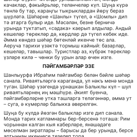
качаклар, фәкыйрьләр, теләнчеләр күп. Шуңа күрә
төнлә бу тар, караңгы тыкрыклардан йөрү бераз
шүрләтә. Шәһәрне «Шанлы» түгел, ә «Шомлы» дип
тә атарга булыр иде. Мәсәлән, безне берничә
урында туктатып, «сәдака» каерып алдылар. Андый
кешеләр төрекләр дә, көрдләр дә түгел кебек иде.
Әмма көндез шәһәр бөтенләй икенче төс ала.
Аеруча тарихи үзәктә тормыш кайный: базарлар,
кешеләр, тавышлар. Туристлар аз, күбрәк төрекләр
үзләре килә – чөнки бу урын алар өчен изге.
ПӘЙГАМБӘРЛӘР ЭЗЕ
Шанлыурфа Ибраһим пәйгамбәр белән бәйле шәһәр
санала. Риваятьләргә караганда, ул нәкъ менә монда
туган. Шәһәр үзәгендә урнашкан Балыклы күл – шул
риваятьләрнең иң мәшһүре. Әкият буенча,
пәйгамбәрләрне утка ташларга теләгәннәр, әмма ут
– суга, ә күмерләр балыкка әверелгән.
Шуңа бу күлдә йөзгән балыклар изге дип санала.
Монда тарих катламнары бер-берсенә тоташа: Рим
чорыннан калган кыя каберләре, янәшәдәге
мөселман зиратлары – барысы да бер урында, берсе
артыннан икенчесе тезелеп тора.