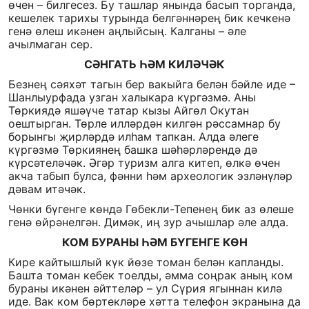
өчен – билгесез. Бу ташлар янында басып торганда,
кешелек тарихы турында белгәннәрең бик кечкенә
генә өлеш икәнен аңлыйсың. Калганы – әле
ачылмаган сер.
СӘНГАТЬ ҺӘМ КИЛӘЧӘК
Безнең сәяхәт тагын бер вакыйга белән бәйле иде –
Шанлыурфада узган халыкара күргәзмә. Аны
Төркиядә яшәүче татар кызы Айгөл Окутан
оештырган. Төрле илләрдән килгән рәссамнар бу
борынгы җирләрдә илһам тапкан. Алда әлеге
күргәзмә Төркиянең башка шәһәрләрендә дә
күрсәтеләчәк. Әгәр туризм алга китеп, өлкә өчен
акча табып булса, фәнни һәм археологик эзләнүләр
дәвам итәчәк.
Чөнки бүгенге көндә Гөбекли-Тепенең бик аз өлеше
генә өйрәнелгән. Димәк, иң зур ачышлар әле алда.
КОМ БУРАНЫ ҺӘМ БҮГЕНГЕ КӨН
Кире кайтышлый күк йөзе томан белән капланды.
Башта томан кебек тоелды, әмма соңрак аның ком
бураны икәнен әйттеләр – ул Сүрия ягыннан килә
иде. Вак ком бөртекләре хәтта телефон экранына да