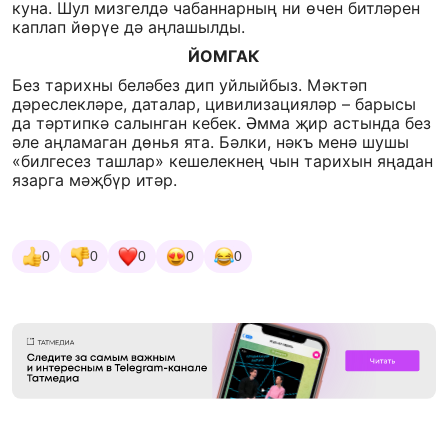
куна. Шул мизгелдә чабаннарның ни өчен битләрен
каплап йөрүе дә аңлашылды.
ЙОМГАК
Без тарихны беләбез дип уйлыйбыз. Мәктәп
дәреслекләре, даталар, цивилизацияләр – барысы
да тәртипкә салынган кебек. Әмма җир астында без
әле аңламаган дөнья ята. Бәлки, нәкъ менә шушы
«билгесез ташлар» кешелекнең чын тарихын яңадан
язарга мәҗбүр итәр.
0
0
0
0
0