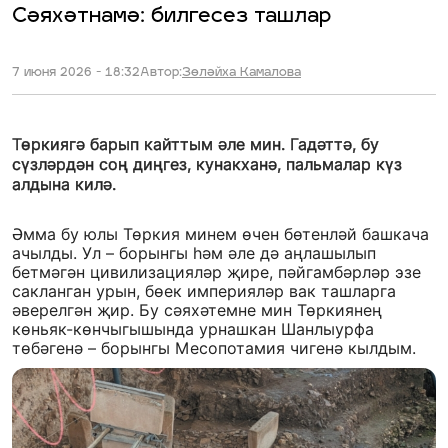
Сәяхәтнамә: билгесез ташлар
7 июня 2026 - 18:32
Автор:
Зөләйха Камалова
Төркиягә барып кайттым әле мин. Гадәттә, бу
сүзләрдән соң диңгез, кунакханә, пальмалар күз
алдына килә.
Әмма бу юлы Төркия минем өчен бөтенләй башкача
ачылды. Ул – борынгы һәм әле дә аңлашылып
бетмәгән цивилизацияләр җире, пәйгамбәрләр эзе
сакланган урын, бөек империяләр вак ташларга
әверелгән җир. Бу сәяхәтемне мин Төркиянең
көньяк-көнчыгышында урнашкан Шанлыурфа
төбәгенә – борынгы Месопотамия чигенә кылдым.