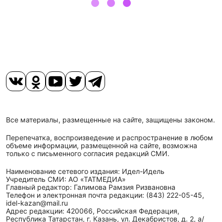
Все материалы, размещенные на сайте, защищены законом.
Перепечатка, воспроизведение и распространение в любом
объеме информации, размещенной на сайте, возможна
только с письменного согласия редакций СМИ.
Наименование сетевого издания: Идел-Идель
Учредитель СМИ: АО «ТАТМЕДИА»
Главный редактор: Галимова Рамзия Ризвановна
Телефон и электронная почта редакции: (843) 222-05-45,
idel-kazan@mail.ru
Адрес редакции: 420066, Российская Федерация,
Республика Татарстан, г. Казань, ул. Декабристов, д. 2, а/