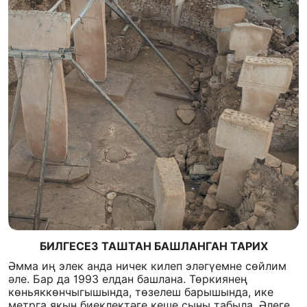
БИЛГЕСЕЗ ТАШТАН БАШЛАНГАН ТАРИХ
Әмма иң элек анда ничек килеп эләгүемне сөйлим
әле. Бар да 1993 елдан башлана. Төркиянең
көньяккөнчыгышында, төзелеш барышында, ике
метрга якын биеклектәге кеше сыны табыла. Әлеге