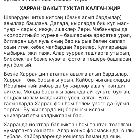
ХАРРАН: ВАКЫТ ТУКТАП КАЛГАН ҖИР
Шәһәрдән читкә китсәң (безне алып бардылар)
авыллар башлана. Далада, кырларда бик күп мал-
туар – сарык, кәҗә, ишәкләр йөри. Чабаннары да
«колоритный» күренә – башларына арафатка урап,
битләрен шул яулыкның бер кырые белән каплап,
озын итәк кебек чалбардан йөриләр. Кулларында
чыбыркы яки таяк. Алар зуррак ташларга утырып,
биеклектән безне күзәтә, фотога төшерә башласаң,
кул болгый.
Безне Харран дип аталган авылга алып бардылар.
Харран – бик борынгы урын. Кайбер чыганакларда
Ибраһим пәйгамбәр дә бу җирләр аша үткән дип
әйтелә. Монда борынгы заманда ай культы булган,
соңрак ислам мәдәнияте үсеш алган. Урта
гасырларда Харран фән һәм белем үзәге дә булып
торган. Бу җирләрдә иң борынгы ислам
университеты калдыклары бар.
Харранда йортлар балчыктан һәм таштан төзелгән
«умарта»га охшаган. Алар конус формасында, очлы
түбәле. Кайберләрендә кешеләр һаман да яши.