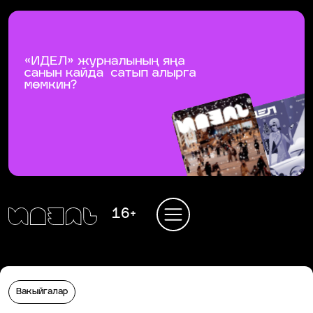
16+
Вакыйгалар