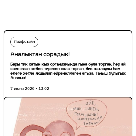
Лайфстайл
Аналыктан сорадык!
Бары тик хатын-кыз организмында гына була торган, һәр ай
саен елан кебек тиресен сала торган, бик катлаулы һәм
әлегә хәтле яхшылап өйрәнелмәгән әгъза. Таныш булыгыз:
Аналык!
7 июня 2026 - 13:02