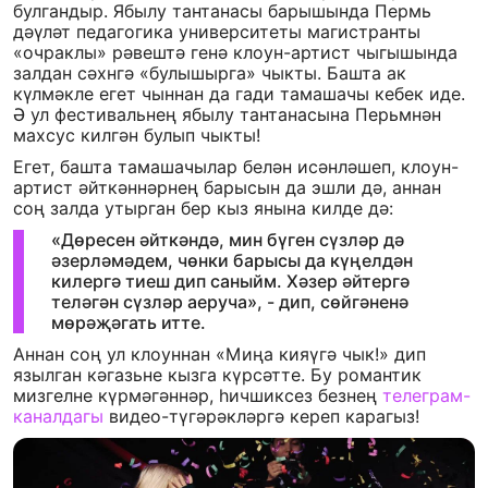
булгандыр. Ябылу тантанасы барышында Пермь
дәүләт педагогика университеты магистранты
«очраклы» рәвештә генә клоун-артист чыгышында
залдан сәхнгә «булышырга» чыкты. Башта ак
күлмәкле егет чыннан да гади тамашачы кебек иде.
Ә ул фестивальнең ябылу тантанасына Перьмнән
махсус килгән булып чыкты!
Егет, башта тамашачылар белән исәнләшеп, клоун-
артист әйткәннәрнең барысын да эшли дә, аннан
соң залда утырган бер кыз янына килде дә:
«Дөресен әйткәндә, мин бүген сүзләр дә
әзерләмәдем, чөнки барысы да күңелдән
килергә тиеш дип саныйм. Хәзер әйтергә
теләгән сүзләр аеруча», - дип, сөйгәненә
мөрәҗәгать итте.
Аннан соң ул клоуннан «Миңа кияүгә чык!» дип
язылган кәгазьне кызга күрсәтте. Бу романтик
мизгелне күрмәгәннәр, һичшиксез безнең
телеграм-
каналдагы
видео-түгәрәкләргә кереп карагыз!