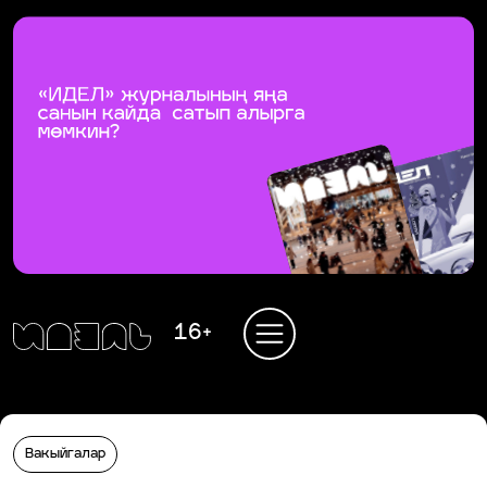
16+
Вакыйгалар