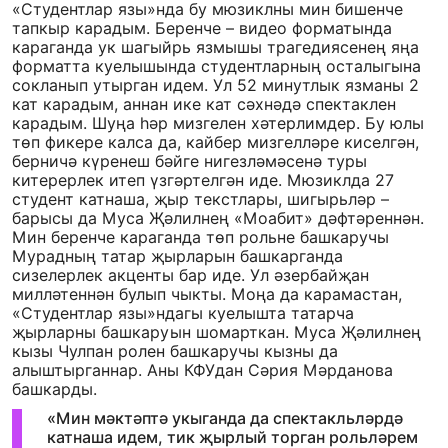
«Студентлар язы»нда бу мюзиклны мин бишенче
тапкыр карадым. Беренче – видео форматында
караганда ук шагыйрь язмышы трагедиясенең яңа
форматта куелышында студентларның осталыгына
сокланып утырган идем. Ул 52 минутлык язманы 2
кат карадым, аннан ике кат сәхнәдә спектаклен
карадым. Шуңа һәр мизгелен хәтерлимдер. Бу юлы
төп фикере калса да, кайбер мизгелләре киселгән,
берничә күренеш бәйге нигезләмәсенә туры
китерерлек итеп үзгәртелгән иде. Мюзиклда 27
студент катнаша, җыр текстлары, шигырьләр –
барысы да Муса Җәлилнең «Моабит» дәфтәреннән.
Мин беренче караганда төп рольне башкаручы
Мурадның татар җырларын башкарганда
сизелерлек акценты бар иде. Ул әзербайҗан
милләтеннән булып чыкты. Моңа да карамастан,
«Студентлар язы»ндагы куелышта татарча
җырларны башкаруын шомарткан. Муса Җәлилнең
кызы Чулпан ролен башкаручы кызны да
алыштырганнар. Аны КФУдан Сәрия Мәрданова
башкарды.
«Мин мәктәптә укыганда да спектакльләрдә
катнаша идем, тик җырлый торган рольләрем