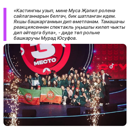
«Кастингны узып, мине Муса Җәлил роленә
сайлаганнарын белгәч, бик шатланган идем.
Яхшы башкарганмын дип өметләнәм. Тамашачы
реакциясеннән спектакль уңышлы килеп чыкты
дип әйтергә була», - диде төп рольне
башкаручы Мурад Юсуфов.