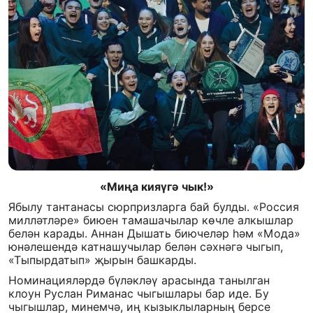
«Миңа кияүгә чык!»
Ябылу тантанасы сюрпризларга бай булды. «Россия
милләтләре» биюен тамашачылар көчле алкышлар
белән карады. Аннан Дышать биючеләр һәм «Мода»
юнәлешендә катнашучылар белән сәхнәгә чыгып,
«Тыпырдатып» җырын башкарды.
Номинацияләрдә бүләкләү арасында танылган
клоун Руслан Риманас чыгышлары бар иде. Бу
чыгышлар, минемчә, иң кызыклыларның берсе