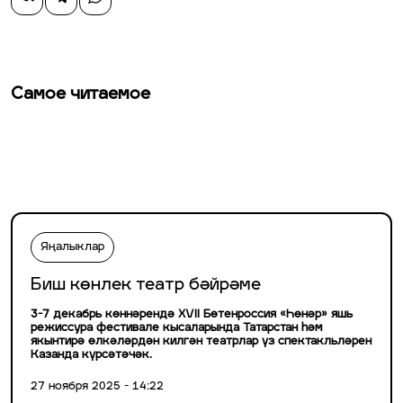
Самое читаемое
Яңалыклар
Биш көнлек театр бәйрәме
3-7 декабрь көннәрендә XVII Бөтенроссия «Һөнәр» яшь
режиссура фестивале кысаларында Татарстан һәм
якынтирә өлкәләрдән килгән театрлар үз спектакльләрен
Казанда күрсәтәчәк.
27 ноября 2025 - 14:22