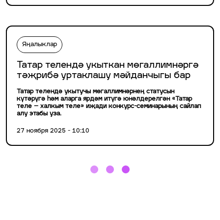
Яңалыклар
Татар телендә укыткан мөгаллимнәргә
тәҗрибә уртаклашу мәйданчыгы бар
Татар телендә укытучы мөгаллимнәрнең статусын
күтәрүгә һәм аларга ярдәм итүгә юнәлдерелгән «Татар
теле – халкым теле» иҗади конкурс-семинарының сайлап
алу этабы уза.
27 ноября 2025 - 10:10