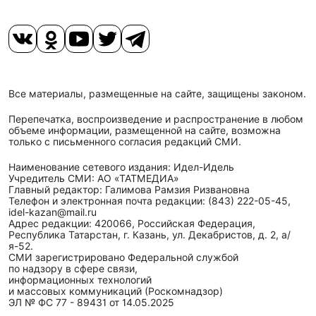
Все материалы, размещенные на сайте, защищены законом.
Перепечатка, воспроизведение и распространение в любом
объеме информации, размещенной на сайте, возможна
только с письменного согласия редакций СМИ.
Наименование сетевого издания: Идел-Идель
Учредитель СМИ: АО «ТАТМЕДИА»
Главный редактор: Галимова Рамзия Ризвановна
Телефон и электронная почта редакции: (843) 222-05-45,
idel-kazan@mail.ru
Адрес редакции: 420066, Российская Федерация,
Республика Татарстан, г. Казань, ул. Декабристов, д. 2, а/
я-52.
СМИ зарегистрировано Федеральной службой
по надзору в сфере связи,
информационных технологий
и массовых коммуникаций (Роскомнадзор)
ЭЛ № ФС 77 - 89431 от 14.05.2025