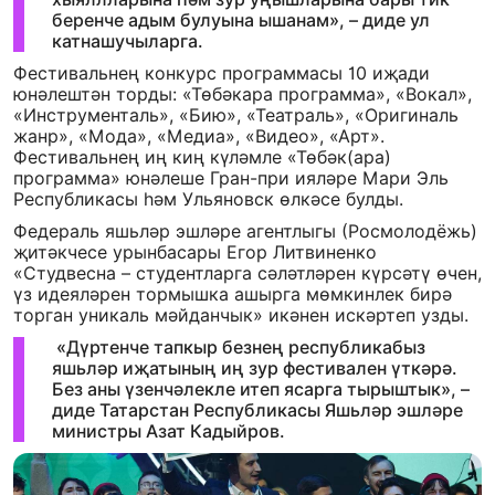
беренче адым булуына ышанам», – диде ул
катнашучыларга.
Фестивальнең конкурс программасы 10 иҗади
юнәлештән торды: «Төбәкара программа», «Вокал»,
«Инструменталь», «Бию», «Театраль», «Оригиналь
жанр», «Мода», «Медиа», «Видео», «Арт».
Фестивальнең иң киң күләмле «Төбәк(ара)
программа» юнәлеше Гран-при ияләре Мари Эль
Республикасы һәм Ульяновск өлкәсе булды.
Федераль яшьләр эшләре агентлыгы (Росмолодёжь)
җитәкчесе урынбасары Егор Литвиненко
«Студвесна – студентларга сәләтләрен күрсәтү өчен,
үз идеяләрен тормышка ашырга мөмкинлек бирә
торган уникаль мәйданчык» икәнен искәртеп узды.
«Дүртенче тапкыр безнең республикабыз
яшьләр иҗатының иң зур фестивален үткәрә.
Без аны үзенчәлекле итеп ясарга тырыштык», –
диде Татарстан Республикасы Яшьләр эшләре
министры Азат Кадыйров.