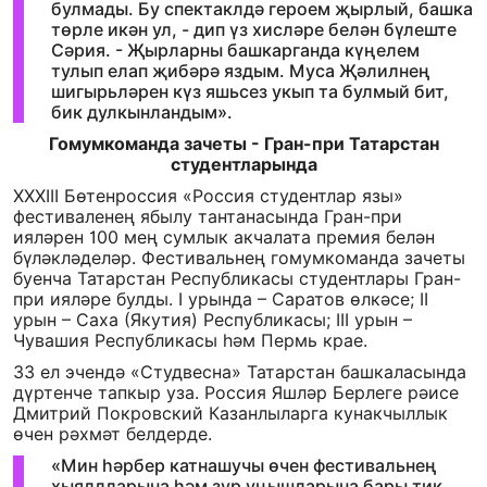
булмады. Бу спектаклдә героем җырлый, башка
төрле икән ул, - дип үз хисләре белән бүлеште
Сәрия. - Җырларны башкарганда күңелем
тулып елап җибәрә яздым. Муса Җәлилнең
шигырьләрен күз яшьсез укып та булмый бит,
бик дулкынландым».
Гомумкоманда зачеты - Гран-при Татарстан
студентларында
XXXIII Бөтенроссия «Россия студентлар язы»
фестиваленең ябылу тантанасында Гран-при
ияләрен 100 мең сумлык акчалата премия белән
бүләкләделәр. Фестивальнең гомумкоманда зачеты
буенча Татарстан Республикасы студентлары Гран-
при ияләре булды. I урында – Саратов өлкәсе; II
урын – Саха (Якутия) Республикасы; III урын –
Чувашия Республикасы һәм Пермь крае.
33 ел эчендә «Студвесна» Татарстан башкаласында
дүртенче тапкыр уза. Россия Яшләр Берлеге рәисе
Дмитрий Покровский Казанлыларга кунакчыллык
өчен рәхмәт белдерде.
«Мин һәрбер катнашучы өчен фестивальнең
хыяллларына һәм зур уңышларына бары тик