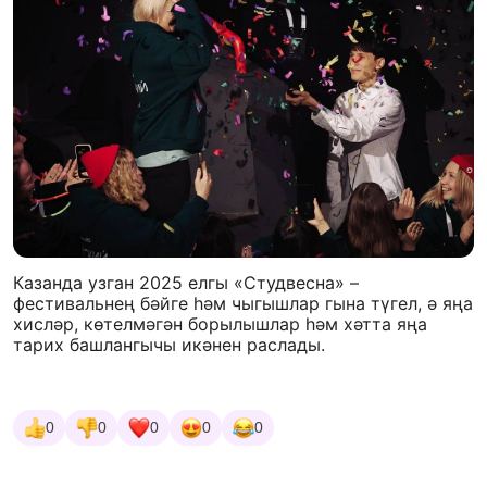
Казанда узган 2025 елгы «Студвесна» –
фестивальнең бәйге һәм чыгышлар гына түгел, ә яңа
хисләр, көтелмәгән борылышлар һәм хәтта яңа
тарих башлангычы икәнен раслады.
0
0
0
0
0