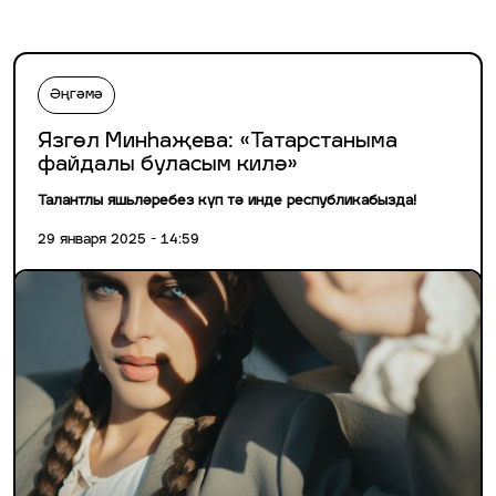
Әңгәмә
Язгөл Минһаҗева: «Татарстаныма
файдалы буласым килә»
Талантлы яшьләребез күп тә инде республикабызда!
29 января 2025 - 14:59