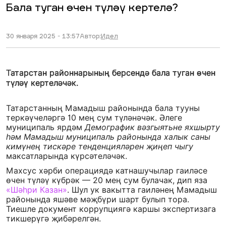
Бала туган өчен түләү кертелә?
30 января 2025 - 13:57
Автор:
Идел
Татарстан районнарының берсендә бала туган өчен
түләү кертеләчәк.
Татарстанның Мамадыш районында бала тууны
теркәүчеләргә 10 мең сум түләнәчәк. Әлеге
муниципаль ярдәм
Демографик вәзгыятьне яхшырту
һәм Мамадыш муниципаль районында халык саны
кимүнең тискәре тенденцияләрен җиңеп чыгу
максатларында күрсәтеләчәк.
Махсус хәрби операциядә катнашучылар гаиләсе
өчен түләү күбрәк — 20 мең сум булачак, дип яза
«Шәһри Казан»
. Шул ук вакытта гаиләнең Мамадыш
районында яшәве мәҗбүри шарт булып тора.
Тиешле документ коррупциягә каршы экспертизага
тикшерүгә җибәрелгән.