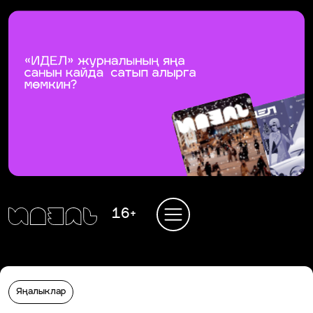
16+
Яңалыклар