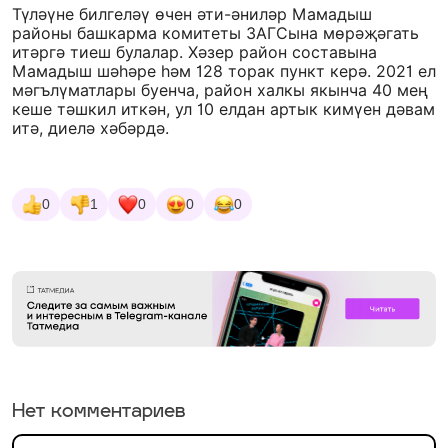
Түләүне билгеләү өчен әти-әниләр Мамадыш
районы башкарма комитеты ЗАГСына мөрәҗәгать
итәргә тиеш булалар. Хәзер район составына
Мамадыш шәһәре һәм 128 торак пункт керә. 2021 ел
мәгълүматлары буенча, район халкы якынча 40 мең
кеше тәшкил иткән, ул 10 елдан артык кимүен дәвам
итә, диелә хәбәрдә.
0
1
0
0
0
Нет комментариев