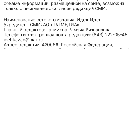
объеме информации, размещенной на сайте, возможна
только с письменного согласия редакций СМИ.
Наименование сетевого издания: Идел-Идель
Учредитель СМИ: АО «ТАТМЕДИА»
Главный редактор: Галимова Рамзия Ризвановна
Телефон и электронная почта редакции: (843) 222-05-45,
idel-kazan@mail.ru
Адрес редакции: 420066, Российская Федерация,
Республика Татарстан, г. Казань, ул. Декабристов, д. 2, а/
я-52.
СМИ зарегистрировано Федеральной службой
по надзору в сфере связи,
информационных технологий
и массовых коммуникаций (Роскомнадзор)
ЭЛ № ФС 77 - 89431 от 14.05.2025
Для сообщений о фактах коррупции: idel-kazan@mail.ru
Антикоррупционная политика
АО «ТАТМЕДИА» использует «cookie»
для персонализации
сервисов и удобства пользователей сайтом. Использование
«cookie» можно отменить в настройках браузера.
Политика конфиденциальности