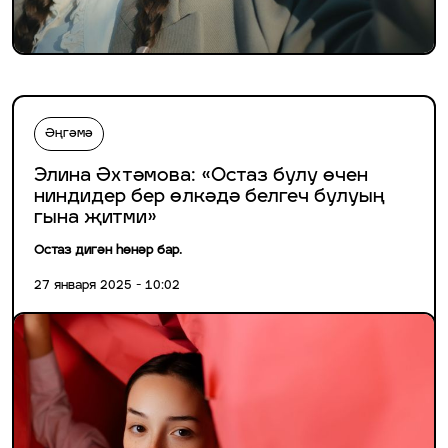
Әңгәмә
Элина Әхтәмова: «Остаз булу өчен
ниндидер бер өлкәдә белгеч булуың
гына җитми»
Остаз дигән һөнәр бар.
27 января 2025 - 10:02