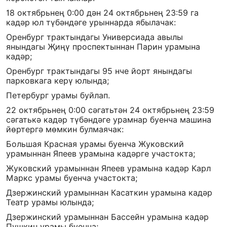
18 октябрьнең 0:00 дән 24 октябрьнең 23:59 га
кадәр юл түбәндәге урыннарда ябылачак:
Оренбург трактындагы Универсиада авылы
янындагы Җиңү проспектыннан Парин урамына
кадәр;
Оренбург трактындагы 95 нче йорт янындагы
парковкага керү юлында;
Петербург урамы буйлап.
22 октябрьнең 0:00 сәгатьтән 24 октябрьнең 23:59
сәгатькә кадәр түбәндәге урамнар буенча машина
йөртергә мөмкин булмаячак:
Большая Красная урамы буенча Жуковский
урамыннан Япеев урамына кадәрге участокта;
Жуковский урамыннан Япеев урамына кадәр Карл
Маркс урамы буенча участокта;
Дзержинский урамыннан Касаткин урамына кадәр
Театр урамы юлында;
Дзержинский урамыннан Бассейн урамына кадәр
Пушкин урамы буенча;