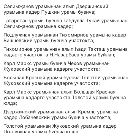
Сәлимҗанов урамыннан алып Дзержинский
урамына кадәр Пушкин урамы буенча;
Татарстан урамы буенча Габдулла Тукай урамыннан
Сәлимҗанов урамына кадәр;
Подлужная урамыннан Тихомирнов урамына кадәр
Вишневский урамы буенча участокта;
Тихомирнов урамыннан алып Һади Такташ урамына
кадәрге участокта Н.Назарбаев урамы буйлап;
Карл Маркс урамы буенча Чехов урамыннан
Жуковский урамына кадәрге участокта;
Большая Красная урамы буенча Толстой урамыннан
Жуковский урамына кадәрге участокта;
Карл Маркс урамыннан алып Большая Красная
урамына кадәрге участокта Толстой урамы буенча
юлда;
Дзержинский урамыннан алып Кремль урамына
кадәр Лобачевский урамы буенча участокта;
Толстой урамыннан Жуковский урамына кадәр
Подлужная урамы буенча юлда;