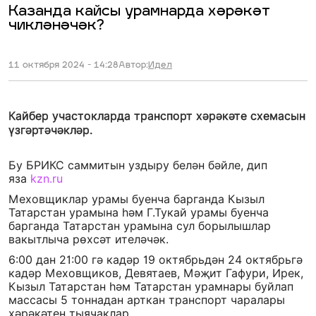
Казанда кайсы урамнарда хәрәкәт
чикләнәчәк?
11 октября 2024 - 14:28
Автор:
Идел
Кайбер участокларда транспорт хәрәкәте схемасын
үзгәртәчәкләр.
Бу БРИКС саммитын уздыру белән бәйле, дип
яза
kzn.ru
Меховщиклар урамы буенча барганда Кызыл
Татарстан урамына һәм Г.Тукай урамы буенча
барганда Татарстан урамына сул борылышлар
вакытлыча рөхсәт ителәчәк.
6:00 дан 21:00 гә кадәр 19 октябрьдән 24 октябрьгә
кадәр Меховщиков, Девятаев, Мәҗит Гафури, Ирек,
Кызыл Татарстан һәм Татарстан урамнары буйлап
массасы 5 тоннадан арткан транспорт чаралары
хәрәкәтен тыячаклар.