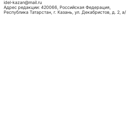
idel-kazan@mail.ru
Адрес редакции: 420066, Российская Федерация,
Республика Татарстан, г. Казань, ул. Декабристов, д. 2, а/
я-52.
СМИ зарегистрировано Федеральной службой
по надзору в сфере связи,
информационных технологий
и массовых коммуникаций (Роскомнадзор)
ЭЛ № ФС 77 - 89431 от 14.05.2025
Для сообщений о фактах коррупции: idel-kazan@mail.ru
Антикоррупционная политика
АО «ТАТМЕДИА» использует «cookie»
для персонализации
сервисов и удобства пользователей сайтом. Использование
«cookie» можно отменить в настройках браузера.
Политика конфиденциальности
Телефон АО «ТАТМЕДИА»:
(843) 222 09 84
16+