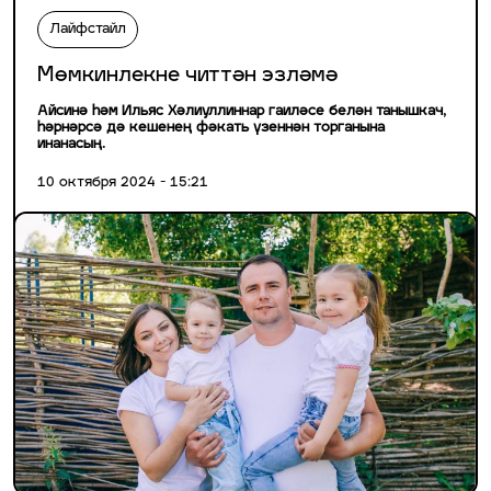
Лайфстайл
Мөмкинлекне читтән эзләмә
Айсинә һәм Ильяс Хәлиуллиннар гаиләсе белән танышкач,
һәрнәрсә дә кешенең фәкать үзеннән торганына
инанасың.
10 октября 2024 - 15:21