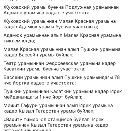
Жуковский урамы буенча Подлужная урамыннан
Адамюк урамына кадәрге участокта;
Жуковский урамыннан Малая Красная урамына
кадәр Адамюк урамы буенча участокта;
Адамюк урамыннан алып Малая Красная урамына
тиклем юлда;
Малая Красная урамыннан алып Пушкин урамына
кадәр Бассейн урамы буйлап;
Театр урамыннан Федосеевская урамына кадәр
Касаткин урамы буенча участокта;
Бассейн урамыннан алып Пушкин урамындагы 78
нче йортка кадәрге участокта;
Пушкин урамыннан Касаткин урамына кадәр Ирек
мәйданындагы 1 нче йорт буйлап;
Мәҗит Гафури урамыннан алып Ирек урамына
кадәр Кызыл Татарстан урамы буйлап;
«Вахит» тимер юл станциясе буйлап, Ирек
урамыннан Кызыл Татарстан урамына кадәр
автомобиль юлында.