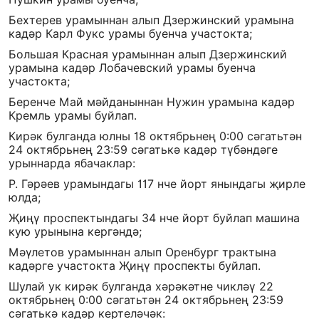
Бехтерев урамыннан алып Дзержинский урамына
кадәр Карл Фукс урамы буенча участокта;
Большая Красная урамыннан алып Дзержинский
урамына кадәр Лобачевский урамы буенча
участокта;
Беренче Май мәйданыннан Нужин урамына кадәр
Кремль урамы буйлап.
Кирәк булганда юлны 18 октябрьнең 0:00 сәгатьтән
24 октябрьнең 23:59 сәгатькә кадәр түбәндәге
урыннарда ябачаклар:
Р. Гәрәев урамындагы 117 нче йорт янындагы җирле
юлда;
Җиңү проспектындагы 34 нче йорт буйлап машина
кую урынына кергәндә;
Мәүлетов урамыннан алып Оренбург трактына
кадәрге участокта Җиңү проспекты буйлап.
Шулай ук кирәк булганда хәрәкәтне чикләү 22
октябрьнең 0:00 сәгатьтән 24 октябрьнең 23:59
сәгатькә кадәр кертеләчәк: