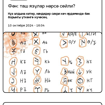
Фән: таш язулар нәрсә сөйли?
Күз алдына китер, ниндидер сихри көч ярдәмендә бик
борынгы үткәнгә күчәсең.
10 октября 2024 - 16:04