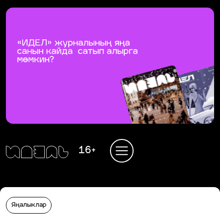
16+
Яңалыклар