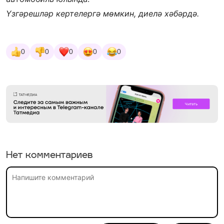
Үзгәрешләр кертелергә мөмкин, диелә хәбәрдә.
0
0
0
0
0
Нет комментариев