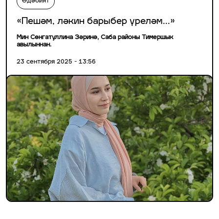
Әдәбият
«Пешәм, ләкин барыбер үреләм...»
Мин Сөнгатуллина Зәринә, Саба районы Тимершык
авылыннан.
23 сентября 2025 - 13:56