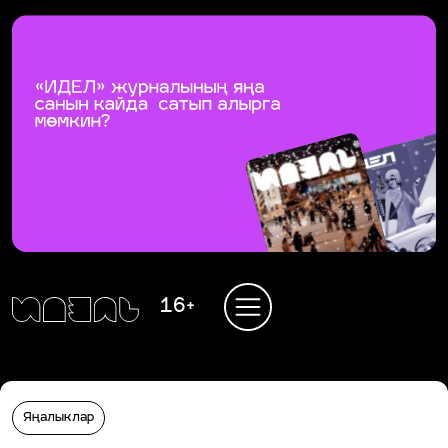
16+
Яңалыклар