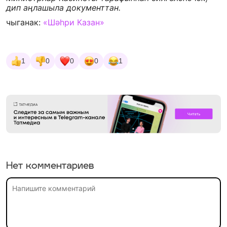
дип аңлашыла документтан.
чыганак:
«Шәһри Казан»
1
0
0
0
1
Нет комментариев