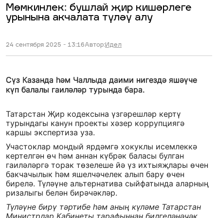
Мөмкинлек: бушлай җир кишәрлеге
урынына акчалата түләү алу
24 сентября 2025 - 13:16
Автор:
Идел
Сүз Казанда һәм Чаллыда даими нигездә яшәүче
күп балалы гаиләләр турында бара.
Татарстан Җир кодексына үзгәрешләр кертү
турындагы канун проекты хәзер коррупциягә
каршы экспертиза уза.
Участоклар мондый ярдәмгә хокуклы исемлеккә
кертелгән өч һәм аннан күбрәк баласы булган
гаиләләргә торак төзелеше йә үз ихтыяҗлары өчен
бакчачылык һәм яшелчәчелек алып бару өчен
бирелә. Түләүне альтернатива сыйфатында аларның
ризалыгы белән бирәчәкләр.
Түләүне бирү тәртибе һәм аның күләме Татарстан
Министрлар Кабинеты тарафыннан билгеләнәчәк,