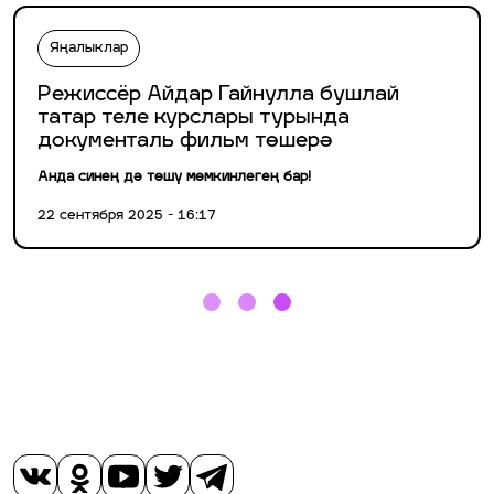
Яңалыклар
Режиссёр Айдар Гайнулла бушлай
татар теле курслары турында
документаль фильм төшерә
Анда синең дә төшү мөмкинлегең бар!
22 сентября 2025 - 16:17