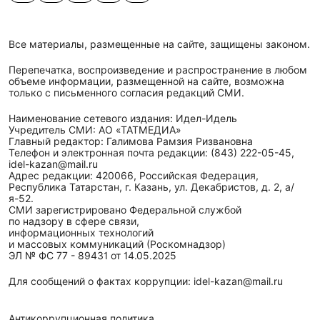
Все материалы, размещенные на сайте, защищены законом.
Перепечатка, воспроизведение и распространение в любом
объеме информации, размещенной на сайте, возможна
только с письменного согласия редакций СМИ.
Наименование сетевого издания: Идел-Идель
Учредитель СМИ: АО «ТАТМЕДИА»
Главный редактор: Галимова Рамзия Ризвановна
Телефон и электронная почта редакции: (843) 222-05-45,
idel-kazan@mail.ru
Адрес редакции: 420066, Российская Федерация,
Республика Татарстан, г. Казань, ул. Декабристов, д. 2, а/
я-52.
СМИ зарегистрировано Федеральной службой
по надзору в сфере связи,
информационных технологий
и массовых коммуникаций (Роскомнадзор)
ЭЛ № ФС 77 - 89431 от 14.05.2025
Для сообщений о фактах коррупции: idel-kazan@mail.ru
Антикоррупционная политика