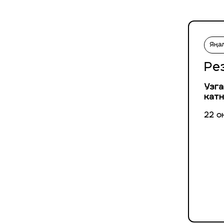
Яңа
Ре
Узга
катн
22 о