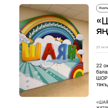
Яңал
«
яң
23 октя
22 о
бала
ШОРТ
тәкъ
«ШАЯ
җитә