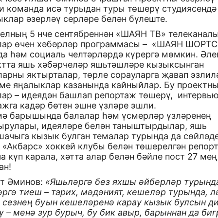
и команда исә турыдан туры төшерү студиясендә
ыклар әзерләү серләре белән бүлеште.
 елның 5 нче сентябреннән «ШАЯН ТВ» телеканал
лар өчен хәбәрләр программасы – «ШАЯН ШОРТС
да һәм социаль челтәрләрдә күрергә мөмкин. Әле
ктта яшь хәбәрчеләр яшьтәшләре кызыксынган
арны яктырталар, төрле сорауларга җавап эзлил
ме яңалыклар казанында кайныйлар. Бу проектн
лар – идеядән башлап репортаж төшерү, интервью
ажга кадәр бөтен эшне үзләре эшли.
мә барышында балалар һәм үсмерләр үзләренең
ырулары, идеяләре белән таныштырдылар, яшь
шачыга кызык булган темалар турында да сөйләд
н «Акбарс» хоккей клубы белән төшерелгән репор
а күп карала, хәтта алар белән бәйле пост 27 мең
ан!
т Әминов:
«Яшьләргә без яхшы әйберләр турынд
ргә тиеш – тарих, мәдәният, кешеләр турында, л
 сезнең буын кешеләренә карау кызык булсын д
 – менә зур бурыч, бу бик авыр, барыннан да биг