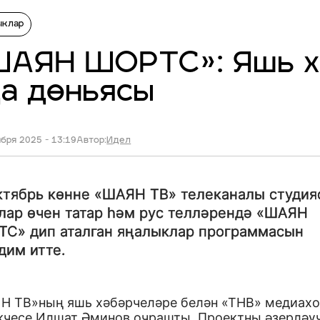
ыклар
ШАЯН ШОРТС»: Яшь х
а дөньясы
бря 2025 - 13:19
Автор:
Идел
ктябрь көнне «ШАЯН ТВ» телеканалы студия
лар өчен татар һәм рус телләрендә «ШАЯН
С» дип аталган яңалыклар программасын
дим итте.
Н ТВ»ның яшь хәбәрчеләре белән «ТНВ» медиахо
кчесе Илшат Әминов очрашты. Проектны әзерләү