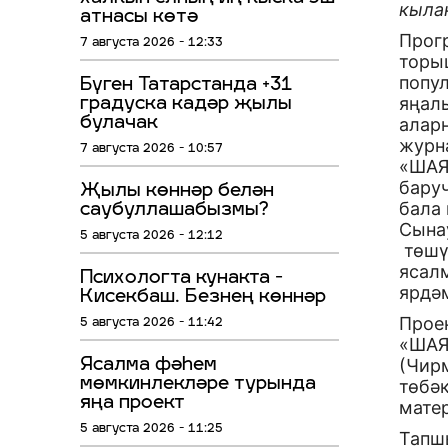
кыла
атнасы көтә
Прог
7 августа 2026 - 12:33
торы
попу
Бүген Татарстанда +31
яңал
градуска кадәр җылы
булачак
алар
журн
7 августа 2026 - 10:57
«ШАЯ
бару
Җылы көннәр белән
бала 
саубуллашабызмы?
Сына
5 августа 2026 - 12:12
төшү
ясал
Психологта кунакта -
ярдәм
Кисекбаш. Безнең көннәр
Проек
5 августа 2026 - 11:42
«ШАЯ
(Чир
Ясалма фәһем
мөмкинлекләре турында
төбәк
яңа проект
мате
5 августа 2026 - 11:25
Тапш