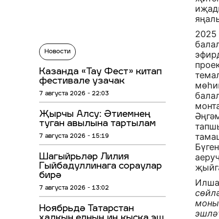
иҗад
яңал
2025
бала
Новости
эфир
прое
Казанда «Тау Фест» китап
темал
фестивале узачак
мөһи
бала
7 августа 2026 - 22:03
монт
Җырчы Алсу: Әтиемнең
Әңгә
туган авылына тартылам
тапш
тама
7 августа 2026 - 15:19
Бүге
аеруч
Шагыйрьләр Лилия
Гыйбадуллинага сораулар
җыйг
бирә
Илша
7 августа 2026 - 13:02
сөйлә
моны
Ноябрьдә Татарстан
эшләү
халкын елның иң кыска эш