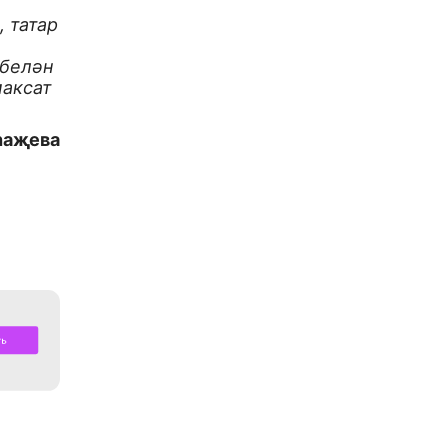
 татар
 белән
максат
һаҗева