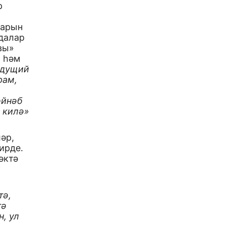
р
нарын
ндалар
вы»
р һәм
едущий
рам,
әйнәб
 килә»
әр,
ирде.
әктә
тә,
тә
н, ул