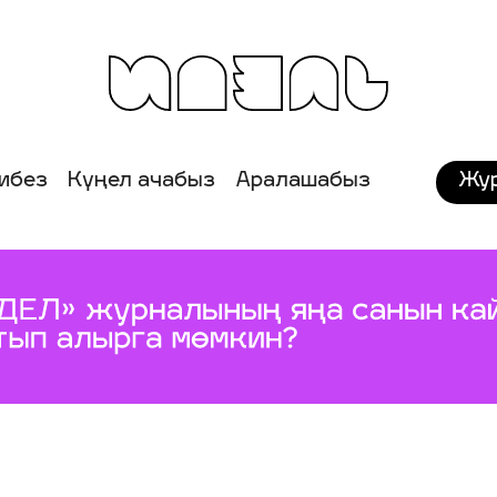
Жу
ибез
Күңел ачабыз
Аралашабыз