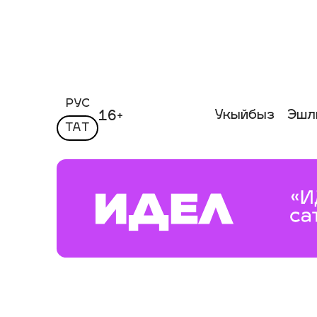
РУС
Укыйбыз
Эшл
16+
ТАТ