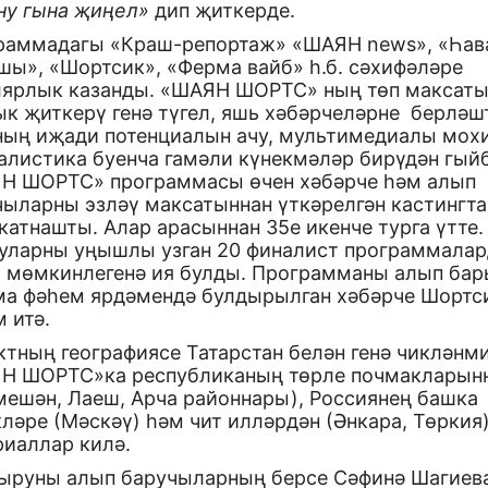
ну гына җиңел»
дип җиткерде.
раммадагы «Краш-репортаж» «ШАЯН news», «Һав
шы», «Шортсик», «Ферма вайб» һ.б. сәхифәләре
лярлык казанды. «ШАЯН ШОРТС» ның төп максаты
ык җиткерү генә түгел, яшь хәбәрчеләрне берләш
ның иҗади потенциалын ачу, мультимедиалы мох
алистика буенча гамәли күнекмәләр бирүдән гыйб
Н ШОРТС» программасы өчен хәбәрче һәм алып
чыларны эзләү максатыннан үткәрелгән кастингта
катнашты. Алар арасыннан 35е икенче турга үтте.
уларны уңышлы узган 20 финалист программалар
 мөмкинлегенә ия булды. Программаны алып бар
ма фәһем ярдәмендә булдырылган хәбәрче Шортси
 итә.
тның географиясе Татарстан белән генә чикләнми
Н ШОРТС»ка республиканың төрле почмакларын
мешән, Лаеш, Арча районнары), Россиянең башка
ләре (Мәскәү) һәм чит илләрдән (Әнкара, Төркия
риаллар килә.
ыруны алып баручыларның берсе Сәфинә Шагиева