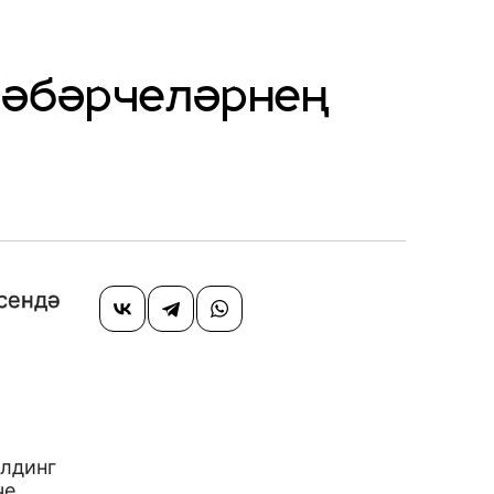
әбәрчеләрнең
сендә
лдинг
че