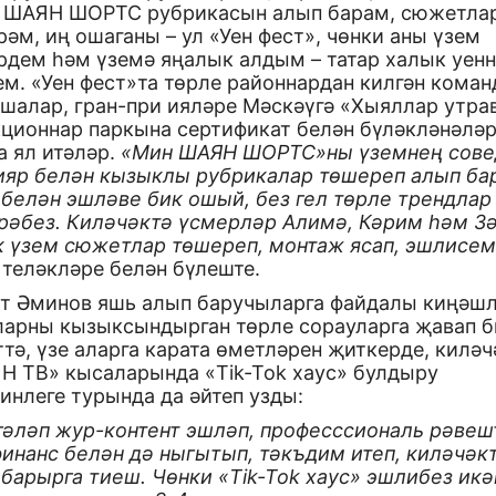
 ШАЯН ШОРТС рубрикасын алып барам, сюжетла
әм, иң ошаганы – ул «Уен фест», чөнки аны үзем
рдем һәм үземә яңалык алдым – татар халык уен
м. «Уен фест»та төрле районнардан килгән кома
ашалар, гран-при ияләре Мәскәүгә «Хыяллар утра
кционнар паркына сертификат белән бүләкләнәлә
а ял итәләр.
«Мин
ШАЯН ШОРТС»ны үземнең сов
ияр белән кызыклы рубрикалар төшереп алып ба
 белән эшләве бик ошый, без гел төрле трендлар
рәбез. Киләчәктә үсмерләр Алимә, Кәрим һәм З
к үзем сюжетлар төшереп, монтаж ясап, эшлисем
 теләкләре белән бүлеште.
т Әминов яшь алып баручыларга файдалы киңәшл
ларны кызыксындырган төрле сорауларга җавап б
тә, үзе аларга карата өметләрен җиткерде, киләч
Н ТВ» кысаларында «Tik-Tok хаус» булдыру
инлеге турында да әйтеп узды:
гәләп жур-контент эшләп, професссиональ рәвеш
финанс белән дә ныгытып, тәкъдим итеп, киләчәк
барырга тиеш. Чөнки «Tik-Tok хаус» эшлибез икә