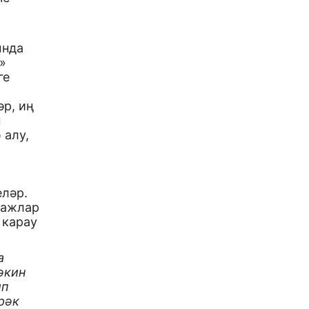
ында
»
ге
әр, иң
ы
 алу,
еләр.
тажлар
 карау
а
әкин
ип
рәк