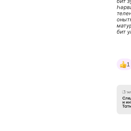
бит з
Һәрва
теле
оныт
мату
бит у
1