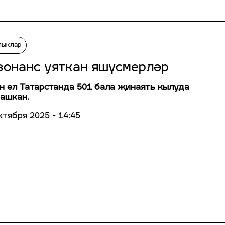
лыклар
зонанс уяткан яшүсмерләр
н ел Татарстанда 501 бала җинаять кылуда
ашкан.
ктября 2025 - 14:45