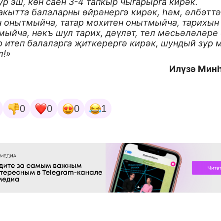
ур эш, көн саен 3-4 тапкыр чыгарырга кирәк.
кытта балаларны өйрәнергә кирәк, һәм, әлбәттә,
н онытмыйча, татар мохитен онытмыйча, тарихын
мыйча, нәкъ шул тарих, дәүләт, тел мәсьәләләре
р итеп балаларга җиткерергә кирәк, шундый зур 
л!»
Илүзә Мин
0
0
0
1