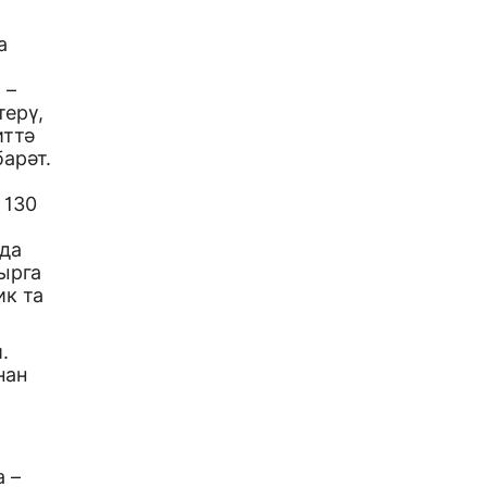
а
 –
терү,
иттә
арәт.
 130
да
ырга
к та
.
нан
)
 –