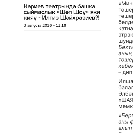
«Мин
Кариев театрында башка
төшер
сыймаслык «Шәп Шоу» яки
төше
кияү - Илгиз Шәйхразиев?!
белде
3 августа 2026 - 11:16
катн
атра
шунд
Бәхт
аның
төше
кебе
– дип
Илша
бала
Әлбәт
«ШАЯ
мөмк
«Бер
аны 
алып 