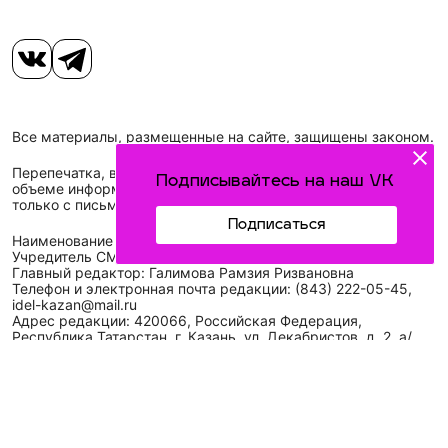
Все материалы, размещенные на сайте, защищены законом.
Перепечатка, воспроизведение и распространение в любом
Подписывайтесь на наш VK
объеме информации, размещенной на сайте, возможна
только с письменного согласия редакций СМИ.
Подписаться
Наименование сетевого издания: Идел-Идель
Учредитель СМИ: АО «ТАТМЕДИА»
Главный редактор: Галимова Рамзия Ризвановна
Телефон и электронная почта редакции: (843) 222-05-45,
idel-kazan@mail.ru
Адрес редакции: 420066, Российская Федерация,
Республика Татарстан, г. Казань, ул. Декабристов, д. 2, а/
я-52.
СМИ зарегистрировано Федеральной службой
по надзору в сфере связи,
информационных технологий
и массовых коммуникаций (Роскомнадзор)
ЭЛ № ФС 77 - 89431 от 14.05.2025