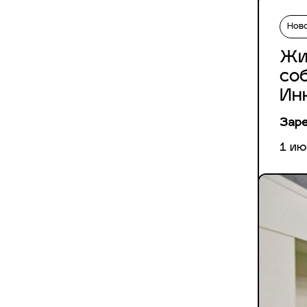
Нов
Жи
со
Ин
Заре
1 ию