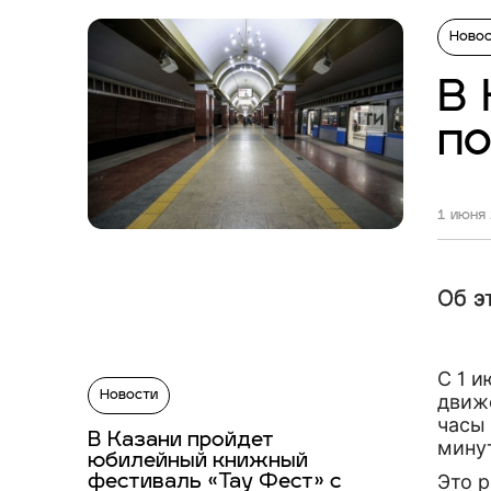
Ново
В 
по
1 июня 
Об э
С 1 
Новости
движе
часы 
В Казани пройдет
мину
юбилейный книжный
Это 
фестиваль «Тау Фест» с