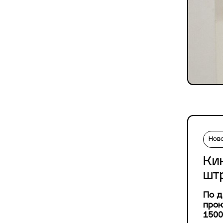
Нов
Ки
шт
По д
прок
1500