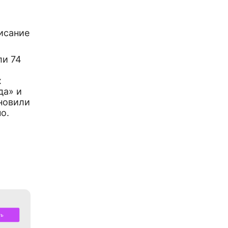
писание
ли 74
х
да» и
новили
о.