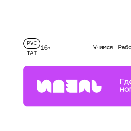
РУС
Учимся
Раб
16+
ТАТ