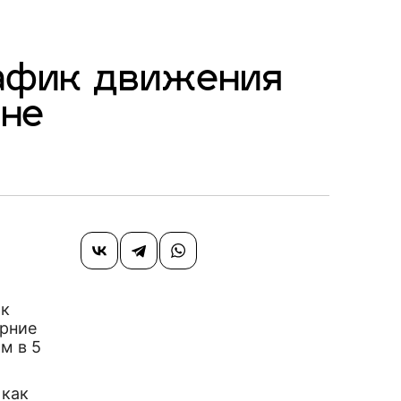
рафик движения
ене
ик
ерние
м в 5
 как