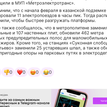
щили в МУП «Метроэлектротранс».
ним, что с начала февраля в казанской подземке
ровали 11 электропоездов в часы пик. Тогда рас
нили, чтобы быстрее разгружать платформы.
е также сообщалось, что в метрополитене замени
ьные и 107 настенных плит, обновили 462 метра
ых предупредительных полос для маломобильны
жиров. Кроме того, на станциях «Суконная слобо
тьево» заменили 25 устаревших шпал, а также об
пригодные опоры на парковых путях в электродеп
0
0
0
0