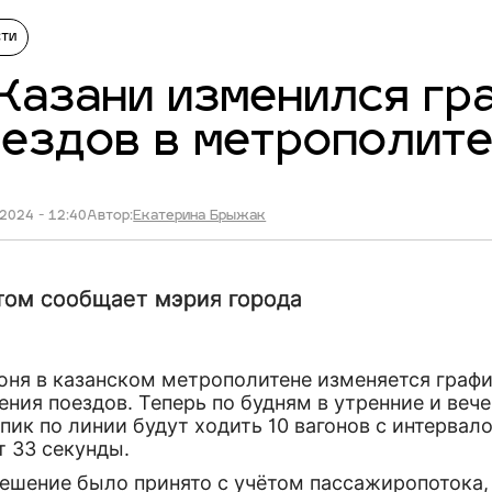
сти
Казани изменился г
ездов в метрополит
2024 - 12:40
Автор:
Екатерина Брыжак
том сообщает мэрия города
июня в казанском метрополитене изменяется граф
ния поездов. Теперь по будням в утренние и веч
пик по линии будут ходить 10 вагонов с интервало
т 33 секунды.
решение было принято с учётом пассажиропотока,