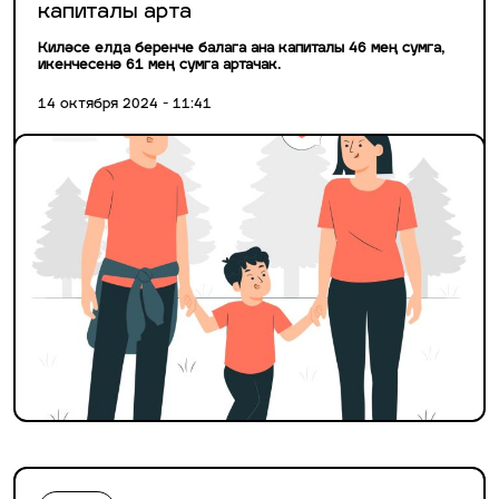
капиталы арта
Киләсе елда беренче балага ана капиталы 46 мең сумга,
икенчесенә 61 мең сумга артачак.
14 октября 2024 - 11:41