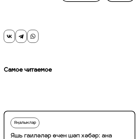
Самое читаемое
Яңалыклар
Яшь гаиләләр өчен шәп хәбәр: ана