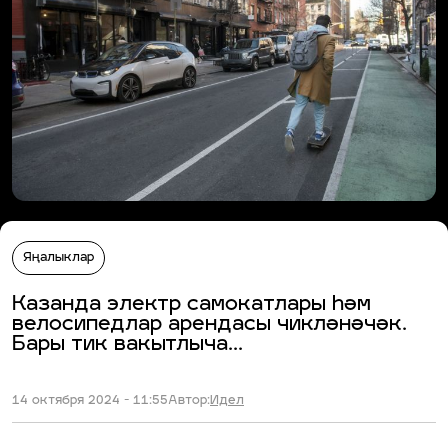
Яңалыклар
Казанда электр самокатлары һәм
велосипедлар арендасы чикләнәчәк.
Бары тик вакытлыча...
14 октября 2024 - 11:55
Автор:
Идел