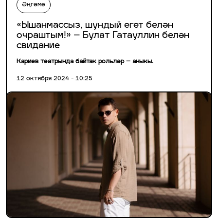
Әңгәмә
«Ышанмассыз, шундый егет белән
очраштым!» – Булат Гатауллин белән
свидание
Кариев театрында байтак рольләр – аныкы.
12 октября 2024 - 10:25