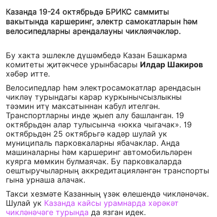
Казанда 19-24 октябрьдә БРИКС саммиты
вакытында каршеринг, электр самокатларын һәм
велосипедларны арендалауны чикләячәкләр.
Бу хакта эшлекле дүшәмбедә Казан Башкарма
комитеты җитәкчесе урынбасары
Илдар Шакиров
хәбәр итте.
Велосипедлар һәм электросамокатлар арендасын
чикләү турындагы карар куркынычсызлыкны
тәэмин итү максатыннан кабул ителгән.
Транспортларны инде җыеп алу башланган. 19
октябрьдән алар тулысынча «юкка чыгачак». 19
октябрьдән 25 октябрьгә кадәр шулай ук
муниципаль парковкаларны ябачаклар. Анда
машиналарны һәм каршеринг автомобильләрен
куярга мөмкин булмаячак. Бу парковкаларда
оештыручыларның аккредитацияләнгән транспорты
гына урнаша алачак.
Такси хезмәте Казанның үзәк өлешендә чикләнәчәк.
Шулай ук
Казанда кайсы урамнарда хәрәкәт
чикләнәчәге турында
да язган идек.