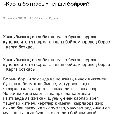
«Карга боткасы» нинди бәйрәм?
21 марта 2019 - 15:04
Автор:
Идел
Халкыбызның элек бик популяр булган, зурлап,
күңелле итеп үткәрелгән язгы бәйрәмнәренең берсе
- карга боткасы.
Халкыбызның элек бик популяр булган, зурлап,
күңелле итеп үткәрелгән язгы бәйрәмнәренең берсе
- Карга боткасы.
Борын-борын заманда кеше язның ничек килгәнен
булганын белмәгән. Ямьле, матур язны җылы
яклардан
карга
лар алып килә дип ышанганнар.
Чөнки яз көне март азакларында каргалар
кайтканда яз җиткән. Шуның өчен карлар эреп
ташулар киткәч, көртләр кимегәч, кырларда җир
ачыла башлагач, халык зурлап, чәчүләр алдыннан ел
мул, ашлык күп булсын өчен дип бәйрәм ясый