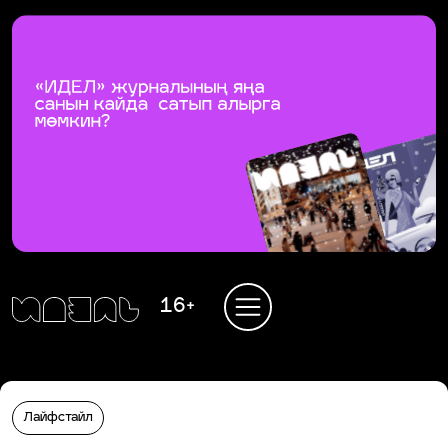
16+
Лайфстайл