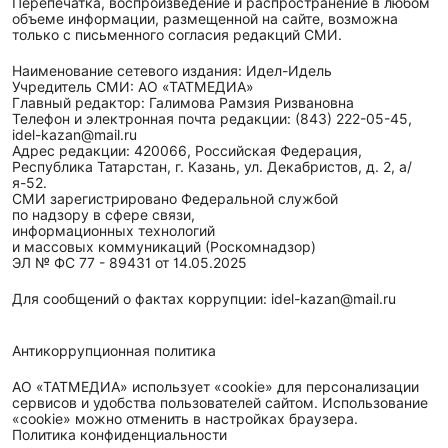
Перепечатка, воспроизведение и распространение в любом
объеме информации, размещенной на сайте, возможна
только с письменного согласия редакций СМИ.
Наименование сетевого издания: Идел-Идель
Учредитель СМИ: АО «ТАТМЕДИА»
Главный редактор: Галимова Рамзия Ризвановна
Телефон и электронная почта редакции: (843) 222-05-45,
idel-kazan@mail.ru
Адрес редакции: 420066, Российская Федерация,
Республика Татарстан, г. Казань, ул. Декабристов, д. 2, а/
я-52.
СМИ зарегистрировано Федеральной службой
по надзору в сфере связи,
информационных технологий
и массовых коммуникаций (Роскомнадзор)
ЭЛ № ФС 77 - 89431 от 14.05.2025
Для сообщений о фактах коррупции: idel-kazan@mail.ru
Антикоррупционная политика
АО «ТАТМЕДИА» использует «cookie»
для персонализации
сервисов и удобства пользователей сайтом. Использование
«cookie» можно отменить в настройках браузера.
Политика конфиденциальности