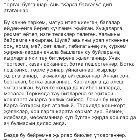
торган булганнар. Аны “
Карга
боткасы
” дип
атаганнар.
Бу көнне һәркем, матур итеп киенгән, балалар
өйдән-өйгә йөреп күчтәнәч җыйган. Хуҗаларга
рәхмәт әйтеп, изге теләкләр теләгән. Халыкны
бәйрәмгә чакырган. Шулай авылны урап үткәннән
соң, ярма, май, сөт алып, табигатьнең иң күркәм
җиренә-кардан ачыла башлаган су буйларына,
кырларга яки тау битләренә җыелганнар. Учак
тергезеп, казан асканнар, ботка пешергәннәр. Ботка
пешкәнче, төрле уеннар уйнаганнар, җырлар
җырлаганнар, такмаклар әйтешкәннәр. Аннан соң,
бергәләп, ботка ашаганнар. Каргаларга да өлеш
чыгарылган. Бүгенге көндә дә кайбер илләрдә,
мәсәлән Төркиядә тау битләренә яз җиткәч
кошларга ашарга ашлык сибелә. Ләкин бу инде
Карга боткасы дип аталмый. Төркиядә кош-корт,
җәлекләр, кошларга карата хөрмәт зур. Безнең
илебездә, мөселманнар күп булган җирдә кошлар да
ач булмасын диләр анда.
Бездә бу бәйрәмне җырлар биюләп үткәргәннәр.