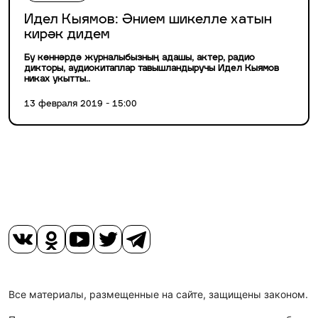
Идел Кыямов: Әнием шикелле хатын
кирәк дидем
Бу көннәрдә журналыбызның адашы, актер, радио
дикторы, аудиокитаплар тавышландыручы Идел Кыямов
никах укытты..
13 февраля 2019 - 15:00
Все материалы, размещенные на сайте, защищены законом.