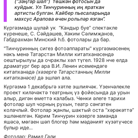
(“Зәңгәр шәл”) төшкән фотосын да
куйдык. Ул Тинчуринның иң яраткан
артисты булган. Кайбер пьесаларында
махсус Арапова өчен рольләр язган”.
Күргәзмәдә шулай ук “Кандыр буе” спектакле
күренеше, С. Сәйдәшев, Хәким Сәлимҗанов,
Габдрахман Минский һ.б. фотолары да бар.
"Тинчуринның сигез фотоаппараты" күргәзмәсенең
нәкъ менә Татарстан Милли китапханәсендә
оештырылуы да очраклы хәл түгел. 1928 нче елда
драматург бер ара В.И. Ленин исемендәге
китапханәдә
(хәзерге Татарстанның Милли
китапханәсе)
дә эшләп ала.
Күргәзмә 1 декабрьгә хәтле эшлиячәк. Үзенчәлекле
проект киләчәктә театрның үз фойесында да урын
алыр, дигән өметтә калабыз. Чөнки әлеге тарихи
фотолар шул чорның рухын, театр сәнгатен
колачлый. Фотолар җанлы, шактый оста “хәрәкәттә”
эшләнелгән. Кәрим Тинчурин хәзерге заманда
яшәсә, мөгаен шәп блогер һәм мәдәният күзәтүчесе
булыр иде...
Фотолар: Рамил Гали