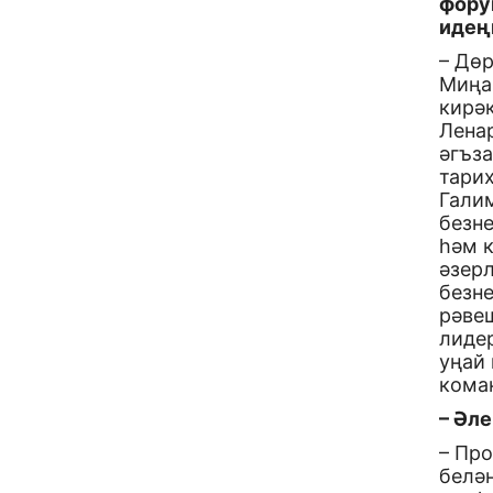
фору
идең
– Дөр
Миңа
кирәк
Ленар
әгъз
тарих
Гали
безне
һәм 
әзер
безн
рәве
лидер
уңай
кома
– Әл
– Пр
белән