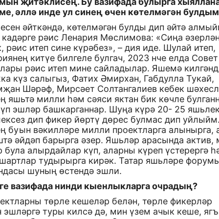
мын җитәклисең. Бу вазифада булырга хыяллан
ме, әллә инде ул синең өчен көтелмәгән булды
есен әйткәндә, көтелмәгән булды дип әйтә алмый
 кадәрге рәис Ленария Мөслимова: «Сиңа әзерлә
, рәис итеп сине күрәбез», – дия иде. Шулай итеп,
иянең китүе билгеле булгач, 2023 нче елда Совет
алары рәис итеп мине сайладылар. Яшемә килгәнд
ка күз салыгыз, Фатих Әмирхан, Габдулла Тукай,
мҗан Шәрәф, Мирсәет Солтангалиев кебек шәхес
ң яшьтә милли һәм сәяси яктан бик көчле булган
күп эшләр башкарганнар. Шуңа күрә 20- 25 яшьле
лексез дип фикер йөртү дөрес булмас дип уйлыйм
ең буын вәкилләре милли проектларга алынырга, 
штә әйдәп барырга әзер. Яшьләр арасында актив,
 була алырдайлар күп, аларны күреп үстерергә һ
 шартлар тудырырга кирәк. Татар яшьләре форум
ндасы шуның өстендә эшли.
еге вазифада нинди кыенлыкларга очрадың?
оектларны төрле кешеләр белән, төрле фикерләр
 эшләргә туры килсә дә, мин үзем ачык кеше, яг