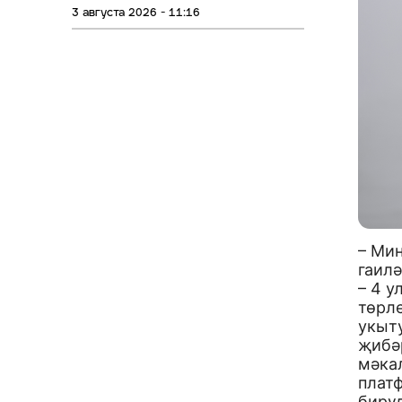
3 августа 2026 - 11:16
– Ми
гаилә
– 4 у
төрл
укыт
җибәр
мәкал
плат
бирүд