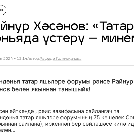
мә
йнур Хәсәнов: «Тата
ньяда үстерү – мине
я 2024 - 13:14
Автор:
Рәфидә Галимҗанова
ндөнья татар яшьләре форумы рәисе Райнур
нов белән якыннан танышыйк!
ен әйткәндә , рәис вазифасына сайлангач та
ендөнья татар яшьләре форумының 75 кешелек Со
ыннан сайлана), иркенләп бер сөйләшәсе килә ид
белән…