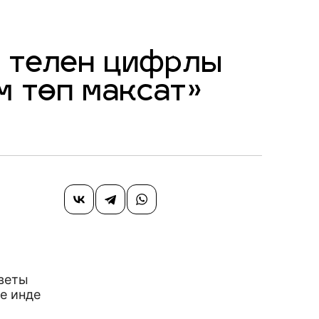
р телен цифрлы
м төп максат»
веты
е инде