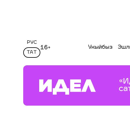
РУС
Укыйбыз
Эшл
16+
ТАТ