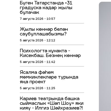
Бүген Татарстанда +31
градуска кадәр җылы
булачак
7 августа 2026 - 10:57
Җылы көннәр белән
саубуллашабызмы?
5 августа 2026 - 12:12
Психологта кунакта -
Кисекбаш. Безнең көннәр
5 августа 2026 - 11:42
Ясалма фәһем
мөмкинлекләре турында
яңа проект
5 августа 2026 - 11:25
Кариев театрында башка
сыймаслык «Шәп Шоу» яки
кияү - Илгиз Шәйхразиев?!