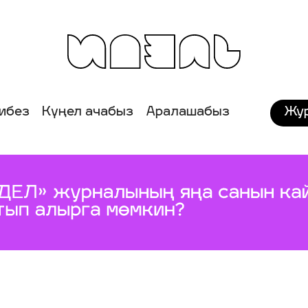
Жу
ибез
Күңел ачабыз
Аралашабыз