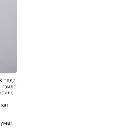
3 елда
ы гаилә
 бәйле
лап
лүмат