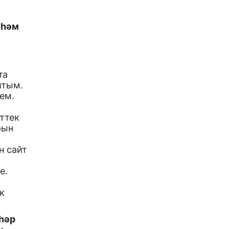
 һәм
ь
та
штым.
ем.
ттек
рын
н сайт
е.
к
әһәр