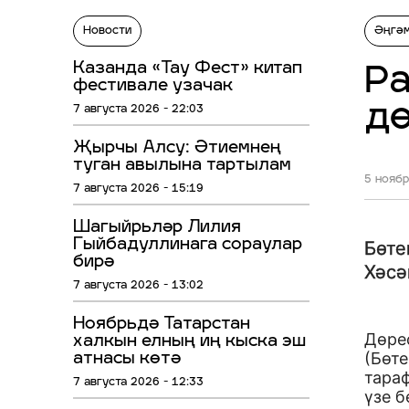
Новости
Әңгә
Казанда «Тау Фест» китап
Ра
фестивале узачак
дө
7 августа 2026 - 22:03
Җырчы Алсу: Әтиемнең
туган авылына тартылам
5 ноябр
7 августа 2026 - 15:19
Шагыйрьләр Лилия
Гыйбадуллинага сораулар
Бөте
бирә
Хәсә
7 августа 2026 - 13:02
Ноябрьдә Татарстан
Дөрес
халкын елның иң кыска эш
(Бөт
атнасы көтә
тараф
7 августа 2026 - 12:33
үзе 