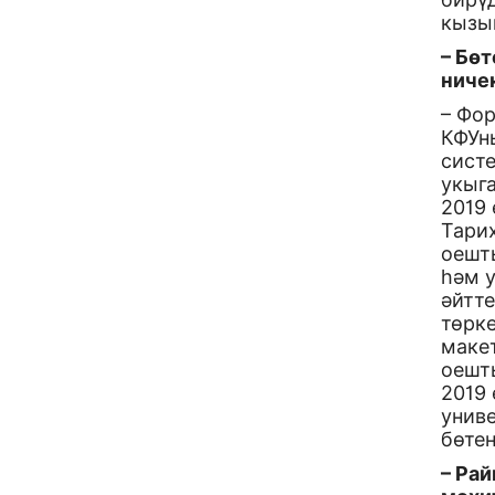
кызы
– Бө
ниче
– Фор
КФУн
сист
укыга
2019
Тари
оешт
һәм 
әйтте
төрк
макет
оешт
2019
униве
бөтен
– Ра