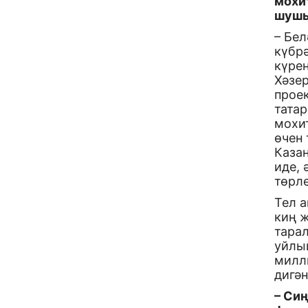
мохи
шушы
– Бе
күбр
күре
Хәзер
проек
татар
мохи
өчен
Казан
иде, 
төрле
Тел а
киң 
тарал
уйлый
милл
дигән
– Сиң