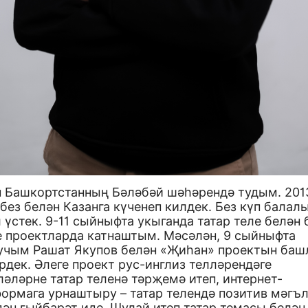
н Башкортстанның Бәләбәй шәһәрендә тудым. 201
без белән Казанга күченеп килдек. Без күп балал
л үстек. 9-11 сыйныфта укыганда татар теле белән
е проектларда катнаштым. Мәсәлән, 9 сыйныфта
учым Рашат Якупов белән «Җиһан» проектын баш
дек. Әлеге проект рус-инглиз телләрендәге
әләрне татар теленә тәрҗемә итеп, интернет-
формага урнаштыру – татар телендә позитив мәгъ
ән гыйбарәт иде. Шулай итеп татар темасы белән