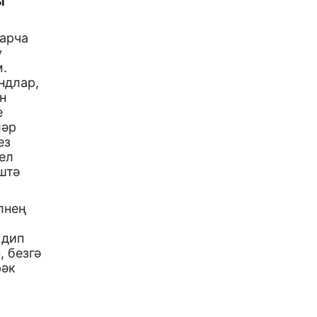
ы
тарча
у
.
ндлар,
н
е
ләр
ез
гел
штә
лнең
 дип
, безгә
рәк