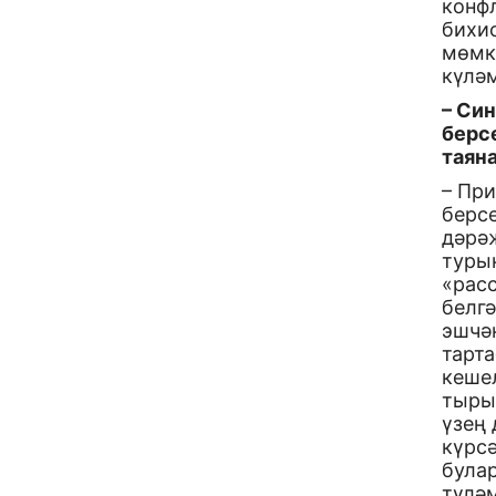
конфл
бихис
мөмки
күләм
– Си
берс
таян
– При
берсе
дәрәҗ
турын
«рас
белг
эшчә
тарта
кешел
тыры
үзең 
күрс
булар
түләм