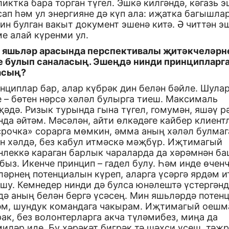
иктка бара торган түгел. Эшкә килгәндә, кәгазь 
ап һәм ул энергияне дә күп ала: иҗатка багышла
н булган вакыт документ эшенә китә. Ә читтән э
е алай күренми ул.
н яшьләр арасында перспективалы җитәкчеләрн
е булып саналасың. Эшеңдә нинди принципларг
асың?
нциплар бар, алар күбрәк дин белән бәйле. Шула
 – бөтен нәрсә хәләл булырга тиеш. Максималь
әдә. Ризык турында гына түгел, гомумән, яшәү 
да әйтәм. Мәсәлән, айти өлкәдәге кайбер клиент
срочка» сорарга мөмкин, әмма аның хәләл булма
ән хәлдә, без кабул итмәскә мәҗбүр. Иҗтимагый
нлеккә караган барлык чараларда да хәрәмнән б
быз. Икенче принцип – гадел булу. Һәм инде өченч
әрнең потенциалын күреп, аларга үсәргә ярдәм и
шу. Кемнедер нинди дә булса юнәлештә үстергәнд
дә аның белән бергә үсәсең. Мин яшьләрдә потен
әм, шундук командага чакырам. Иҗтимагый оешм
ак, без волонтерларга акча түләмибез, миңа да
иләр иде. Бу хәрәкәт бигрәк тә шәхси үсеш, тәҗ