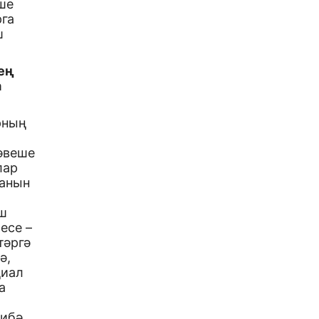
эше
рга
ш
ең
а
рның
рәвеше
лар
ганын
аш
есе –
тәргә
ә,
циал
а
рибә