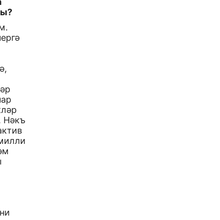
а
мы?
м.
нергә
ә,
ләр
нар
кләр
. Нәкъ
актив
 милли
әм
ы
ъни