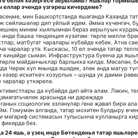
те белән хәзергесе аерыламы? Яшьләр тормыш
 еллар эчендә үзгәреш кичердеме?
ләсеңме, мин Башкортстанда яшәгәндә Казанда та
әк сөйләшәләр дип уйлый идем. Әмма күченгәч, б
нешнең минем хыялымнан бераз аерылуын күрдем
 инде башка тенденция күзәтәм: төрле милли бре
тлар, матбугат чаралары күбәйде кебек. Атна сае
ча чаралар үтә. Кыскасы, 10 ел эчендә татар телл
т киңәйде сыман. Инфраструктура буенча да яшь
 төрле мәйданчыклар барлыкка килде. Мәсәлән, б
да Черек күл янында яшәдек, элек анда матур тү
ә хәзер искиткеч хозурлык – шунда ук даими рәве
 чаралар үткәрелә.
ктивистлары да күбәйде дип әйтә алам. Ләкин, те
җәмәгатьчелек арасында ни дәрәҗәдә
ганын социологик эзләнүләр генә җавап бирә ала
м. Гомумән алганда, татар мохитен булдыру өчен
и мәгариф системасын тулысынча кулланырга ки
 фикердә без.
а 24 яшь, ә үзең инде Бөтендөнья татар яшьләре