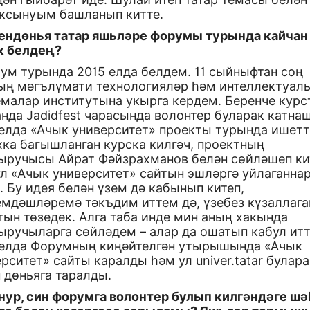
ксынуым башланып китте.
тендөнья татар яшьләре форумы турында кайчан
к белдең?
ум турында 2015 елда белдем. 11 сыйныфтан соң
ың мәгълүмати технологияләр һәм интеллектуал
емалар институтына укырга кердем. Беренче курс
нда Jadidfest чарасында волонтер буларак катна
 елда «Ачык университет» проекты турында ишетт
хка багышланган курска килгәч, проектның
ыручысы Айрат Фәйзрахманов белән сөйләшеп ки
ул «Ачык университет» сайтын эшләргә уйлаганна
. Бу идея белән үзем дә кабынып китеп,
емдәшләремә тәкъдим иттем дә, үзебез күзаллага
ын төзедек. Алга таба инде мин аның хакында
ыручыларга сөйләдем – алар да ошатып кабул итт
 елда Форумның киңәйтелгән утырышында «Ачык
рситет» сайты каралды һәм ул univer.tatar булара
 дөньяга таралды.
йнур, син форумга волонтер булып килгәндәге ш